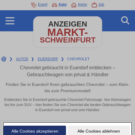
Event
Auto
Immo
Job
ANZEIGEN
MARKT-
SCHWEINFURT
❯
AUTOS
❯
EUERDORF
❯
CHEVROLET
Chevrolet gebraucht in Euerdorf entdecken –
Gebrauchtwagen von privat & Händler
Finden Sie in Euerdorf Ihren gebrauchten Chevrolet – vom Klein-
bis zum Premiummodell
Entdecken Sie in Euerdorf gebrauchte Chevrolet Fahrzeuge. Von Kleinwagen
bis hin zum SUV – hier finden Sie von Chevrolet die besten Gebrauchtwagen
in Euerdorf von privat und vom Händler.
Leider konnten wir derzeit keine passenden Autos finden. Schauen Sie
Alle Cookies akzeptieren
Alle Cookies ablehnen
bald wieder vorbei!