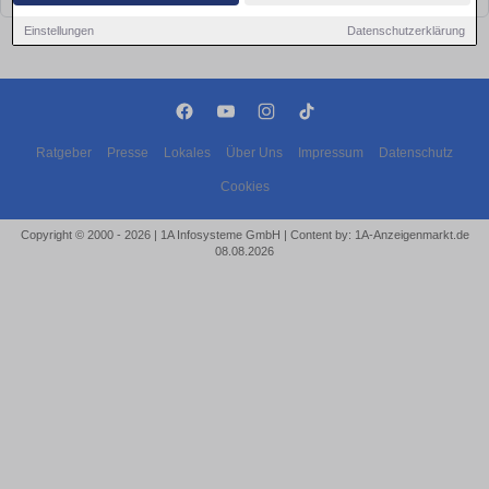
Einstellungen
Datenschutzerklärung
Ratgeber
Presse
Lokales
Über Uns
Impressum
Datenschutz
Cookies
Copyright © 2000 - 2026 | 1A Infosysteme GmbH | Content by: 1A-Anzeigenmarkt.de
08.08.2026