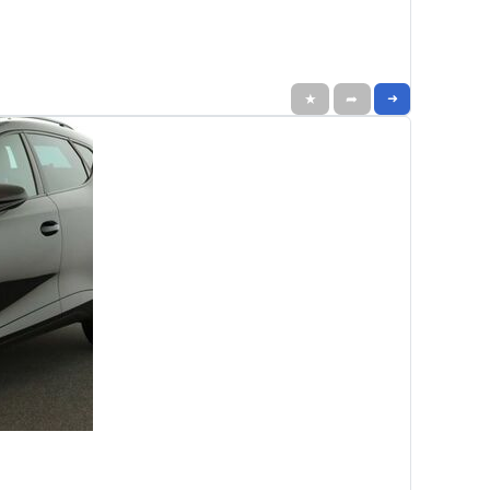
★
➦
➜