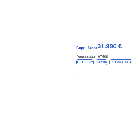
31.990 €
Cupra Ateca
Donnersdorf, 97499
10.100 km
Benzin
140 kw (190 