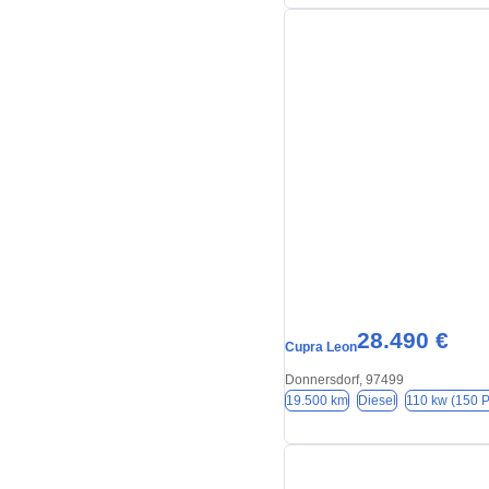
28.490 €
Cupra Leon
Donnersdorf, 97499
19.500 km
Diesel
110 kw (150 