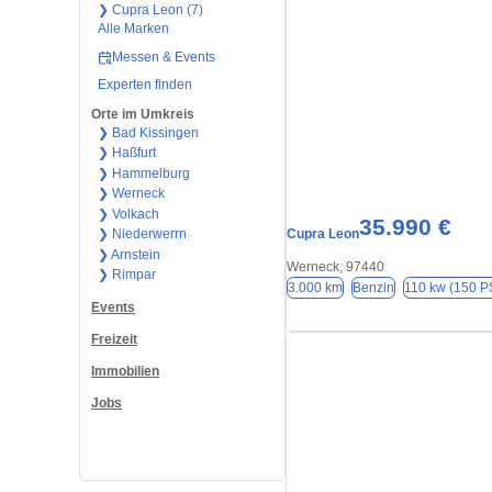
❯ Cupra Leon (7)
Alle Marken
Messen & Events
Experten finden
Orte im Umkreis
❯ Bad Kissingen
❯ Haßfurt
❯ Hammelburg
❯ Werneck
❯ Volkach
35.990 €
Cupra Leon
❯ Niederwerrn
❯ Arnstein
Werneck, 97440
❯ Rimpar
3.000 km
Benzin
110 kw (150 P
Events
Freizeit
Immobilien
Jobs