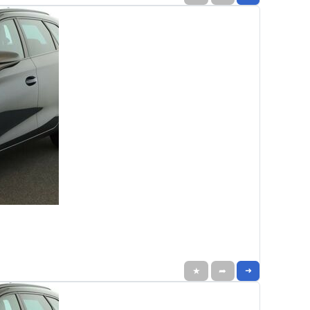
★
➦
➜