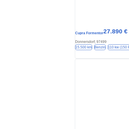
27.890 €
Cupra Formentor
Donnersdorf, 97499
15.500 km
Benzin
110 kw (150 