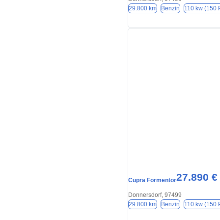
29.800 km
Benzin
110 kw (150 
27.890 €
Cupra Formentor
Donnersdorf, 97499
29.800 km
Benzin
110 kw (150 