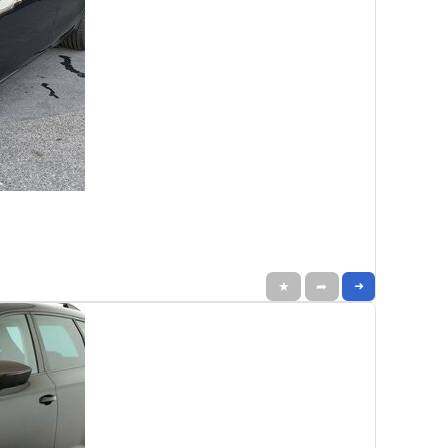
★
➦
➜