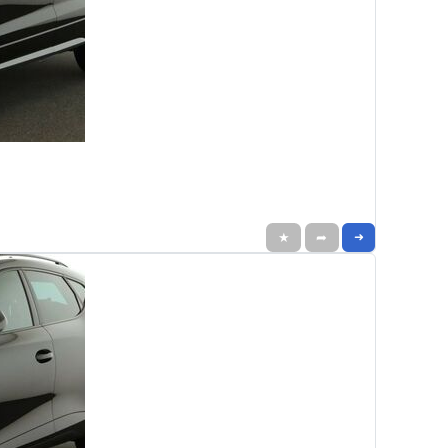
★
➦
➜