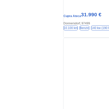
31.990 €
Cupra Ateca
Donnersdorf, 97499
10.100 km
Benzin
140 kw (190 