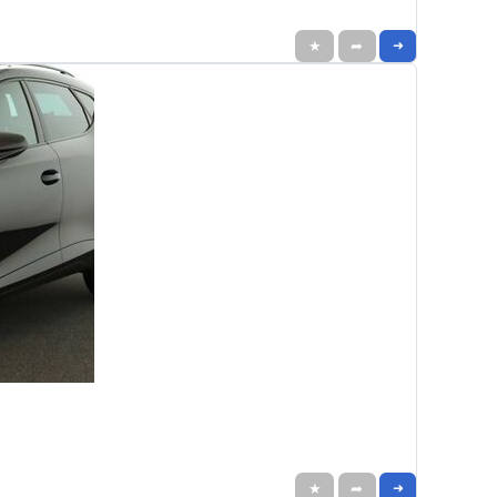
★
➦
➜
★
➦
➜