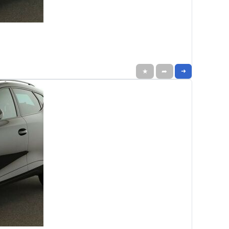
★
➦
➜