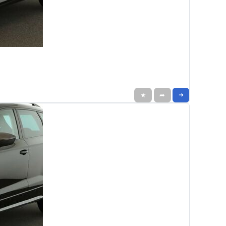
★
➦
➜