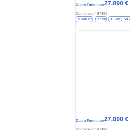
27.890 €
Cupra Formentor
Donnersdorf, 97499
15.500 km
Benzin
110 kw (150 
27.890 €
Cupra Formentor
Donnersdorf, 97499