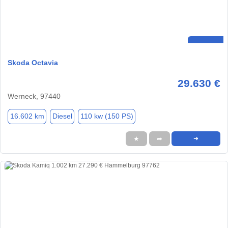
Skoda Octavia
29.630 €
Werneck, 97440
16.602 km
Diesel
110 kw (150 PS)
★
➦
➜