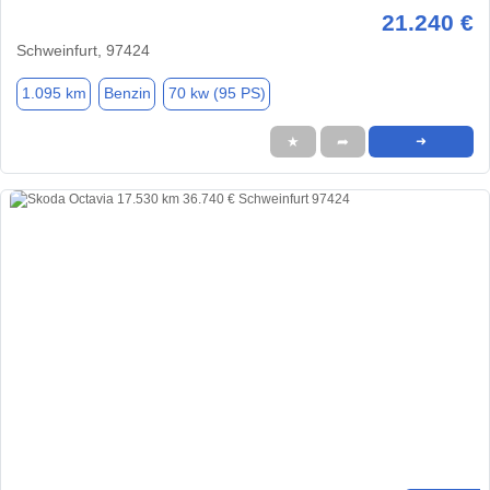
21.240 €
Schweinfurt, 97424
1.095 km
Benzin
70 kw (95 PS)
★
➦
➜