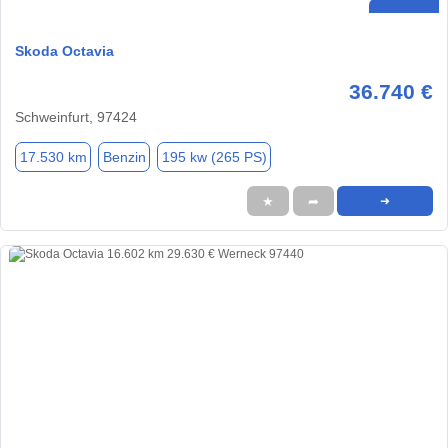
Skoda Octavia
36.740 €
Schweinfurt, 97424
17.530 km
Benzin
195 kw (265 PS)
★
➦
➜