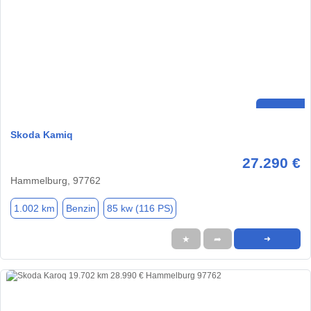
Skoda Kamiq
27.290 €
Hammelburg, 97762
1.002 km
Benzin
85 kw (116 PS)
★
➦
➜