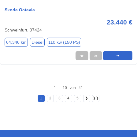
Skoda Octavia
23.440 €
Schweinfurt, 97424
64.346 km
Diesel
110 kw (150 PS)
★
➦
➜
1 - 10 von 41
1
2
3
4
5
❯
❯❯