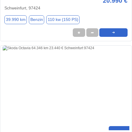
20.990 €
Schweinfurt, 97424
39.990 km
Benzin
110 kw (150 PS)
★
➦
➜