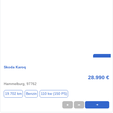
Skoda Karoq
28.990 €
Hammelburg, 97762
19.702 km
Benzin
110 kw (150 PS)
★
➦
➜