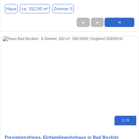
Haus
ca. 152,00 m²
Zimmer 5
★
➦
➜
1 / 9
Provistionsfreies, Einfamiliewohnhaus in Bad Bocklet