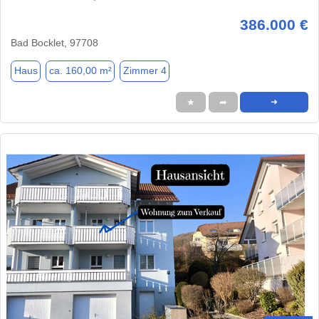
386.000 €
Bad Bocklet, 97708
Haus
ca. 160,00 m²
Zimmer 4
★
➦
➜