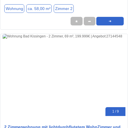
Wohnung
ca. 58,00 m²
Zimmer 2
★
➦
➜
1 / 9
2 Zimmerwohnung mit lichtdurchflutetem WohnZimmer und