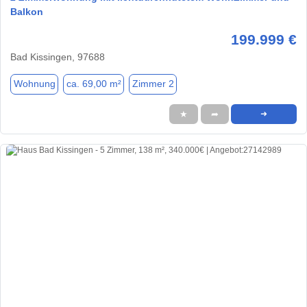
Balkon
199.999 €
Bad Kissingen, 97688
Wohnung
ca. 69,00 m²
Zimmer 2
★
➦
➜