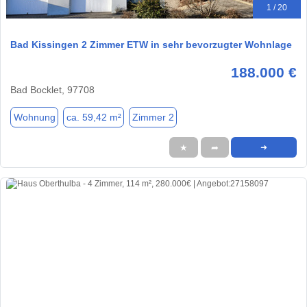
1 / 20
Bad Kissingen 2 Zimmer ETW in sehr bevorzugter Wohnlage
188.000 €
Bad Bocklet, 97708
Wohnung
ca. 59,42 m²
Zimmer 2
★
➦
➜