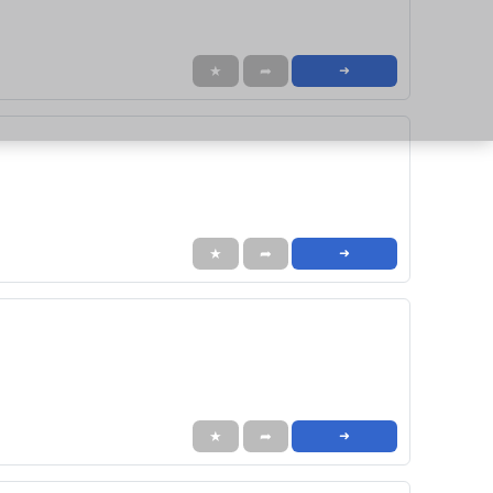
★
➦
➜
★
➦
➜
★
➦
➜