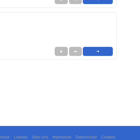
★
➦
➜
resse
Lokales
Über Uns
Impressum
Datenschutz
Cookies