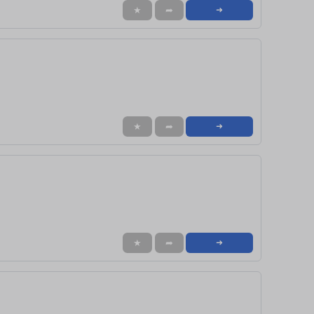
★
➦
➜
★
➦
➜
★
➦
➜