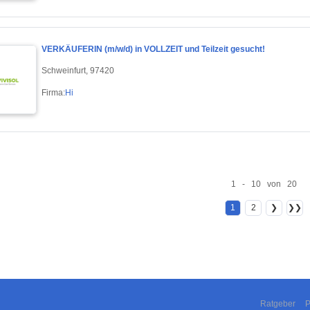
VERKÄUFERIN (m/w/d) in VOLLZEIT und Teilzeit gesucht!
Schweinfurt, 97420
Firma:
Hi
1 - 10 von 20
1
2
❯
❯❯
Ratgeber
P