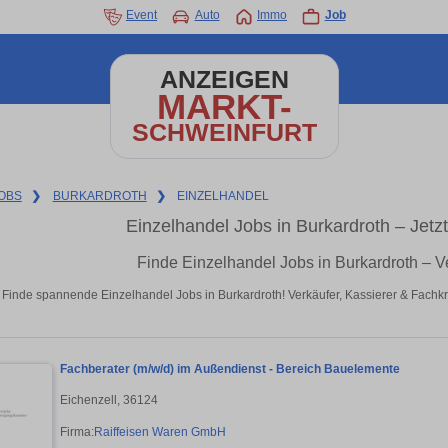
Event
Auto
Immo
Job
ANZEIGEN
MARKT-
SCHWEINFURT
OBS
❯
BURKARDROTH
❯
EINZELHANDEL
Einzelhandel Jobs in Burkardroth – Jetz
Finde Einzelhandel Jobs in Burkardroth – V
Finde spannende Einzelhandel Jobs in Burkardroth! Verkäufer, Kassierer & Fachkrä
Fachberater (m/w/d) im Außendienst - Bereich Bauelemente
Eichenzell, 36124
Firma:
Raiffeisen Waren GmbH