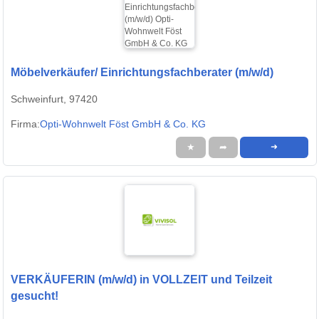
Möbelverkäufer/ Einrichtungsfachberater (m/w/d)
Schweinfurt, 97420
Firma:
Opti-Wohnwelt Föst GmbH & Co. KG
★
➦
➜
VERKÄUFERIN (m/w/d) in VOLLZEIT und Teilzeit
gesucht!