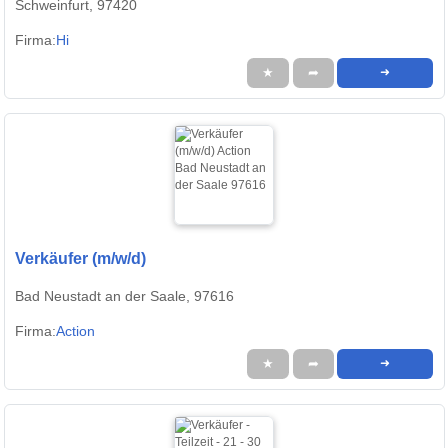
Schweinfurt, 97420
Firma:
Hi
★
➦
➜
Verkäufer (m/w/d)
Bad Neustadt an der Saale, 97616
Firma:
Action
★
➦
➜