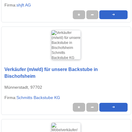
Firma:
shjft AG
★
➦
➜
Verkäufer (m/w/d) für unsere Backstube in
Bischofsheim
Münnerstadt, 97702
Firma:
Schmitts Backstube KG
★
➦
➜