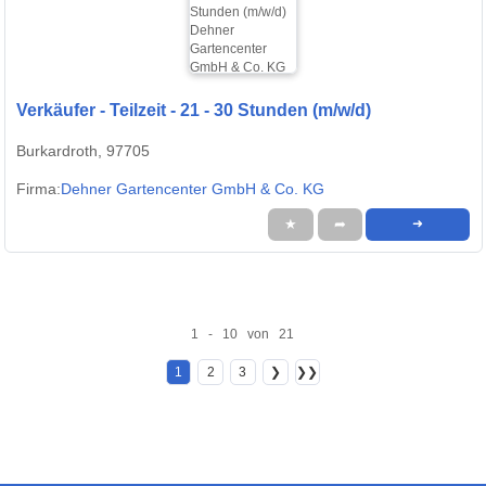
Verkäufer - Teilzeit - 21 - 30 Stunden (m/w/d)
Burkardroth, 97705
Firma:
Dehner Gartencenter GmbH & Co. KG
★
➦
➜
1 - 10 von 21
1
2
3
❯
❯❯