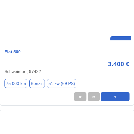
Fiat 500
3.400 €
Schweinfurt, 97422
75.000 km
Benzin
51 kw (69 PS)
★
➦
➜