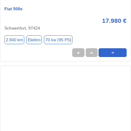
Fiat 500e
17.980 €
Schweinfurt, 97424
2.840 km
Elektro
70 kw (95 PS)
★
➦
➜