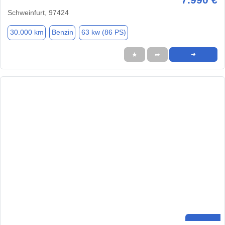
Schweinfurt, 97424
30.000 km
Benzin
63 kw (86 PS)
★
➦
➜