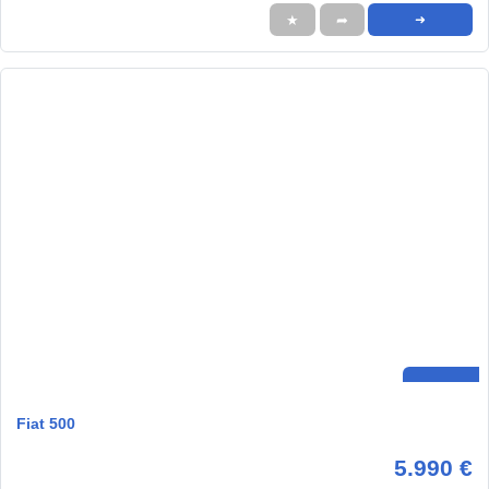
★
➦
➜
Fiat 500
5.990 €