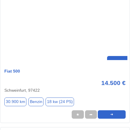
Fiat 500
14.500 €
Schweinfurt, 97422
30.900 km
Benzin
18 kw (24 PS)
★
➦
➜