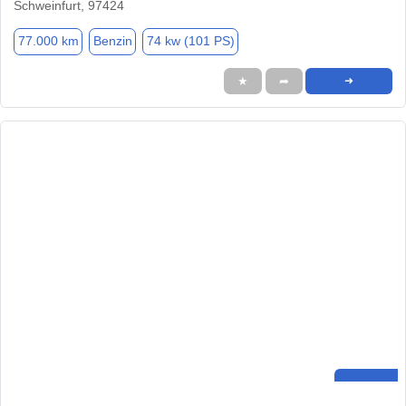
Schweinfurt, 97424
77.000 km
Benzin
74 kw (101 PS)
★
➦
➜