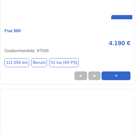
Fiat 500
4.190 €
Grafenrheinfeld, 97506
111.650 km
Benzin
51 kw (69 PS)
★
➦
➜