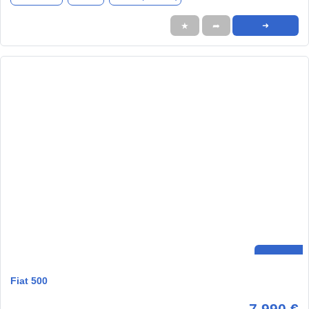
★
➦
➜
Fiat 500
7.990 €