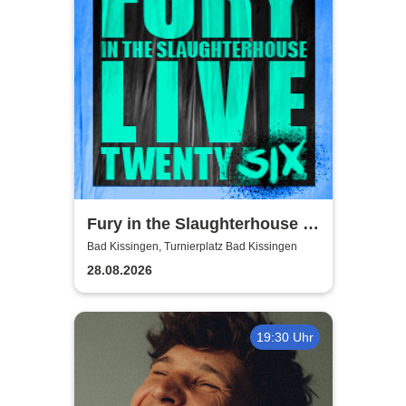
Fury in the Slaughterhouse -
Fury Live Twenty Six
Bad Kissingen, Turnierplatz Bad Kissingen
28.08.2026
19:30 Uhr