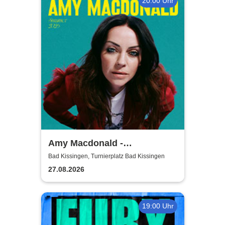
20:00 Uhr
Amy Macdonald -
Sommershows 2026
Bad Kissingen, Turnierplatz Bad Kissingen
27.08.2026
19:00 Uhr