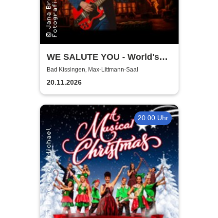
WE SALUTE YOU - World's
biggest Tribute to AC/DC
Bad Kissingen, Max-Littmann-Saal
20.11.2026
20:00 Uhr