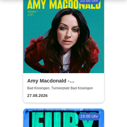
20:00 Uhr
Amy Macdonald -
Sommershows 2026
Bad Kissingen, Turnierplatz Bad Kissingen
27.08.2026
19:00 Uhr