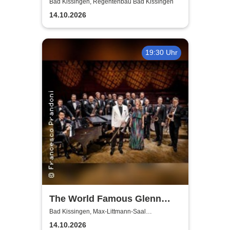
Bad Kissingen, Regentenbau Bad Kissingen
14.10.2026
19:30 Uhr
The World Famous Glenn
Miller Orchestra
Bad Kissingen, Max-Littmann-Saal
(Regentenbau)
14.10.2026