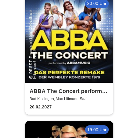
20:00 Uhr
ABBA The Concert performed
by ABBAMUSIC
Bad Kissingen, Max-Littmann-Saal
26.02.2027
19:00 Uhr