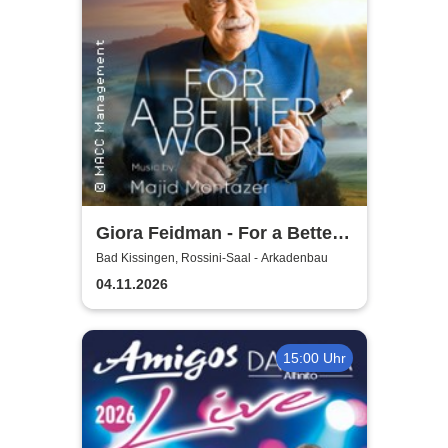
Giora Feidman - For a Better
World
Bad Kissingen, Rossini-Saal - Arkadenbau
04.11.2026
15:00 Uhr