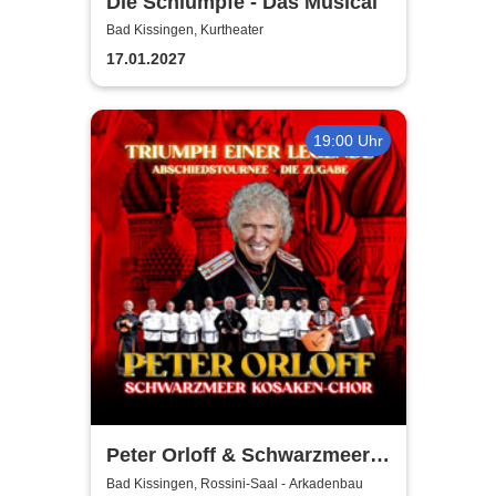
Die Schlümpfe - Das Musical
Bad Kissingen, Kurtheater
17.01.2027
19:00 Uhr
Peter Orloff & Schwarzmeer
Kosaken Chor - Die
Bad Kissingen, Rossini-Saal - Arkadenbau