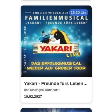
16:30 Uhr
Yakari - Freunde fürs Leben -
Das Musical für die ganze
Bad Kissingen, Kurtheater
Familie
10.02.2027