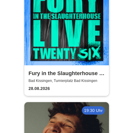
Fury in the Slaughterhouse -
Fury Live Twenty Six
Bad Kissingen, Turnierplatz Bad Kissingen
28.08.2026
19:30 Uhr