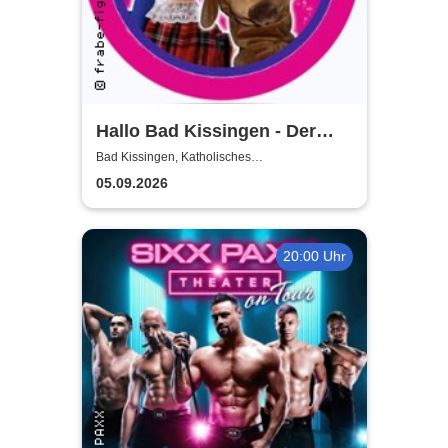
Hallo Bad Kissingen - Der
Kasper und seine Freunde
Bad Kissingen, Katholisches
Gemeindezentrum
kommen zu euch!
05.09.2026
20:00 Uhr