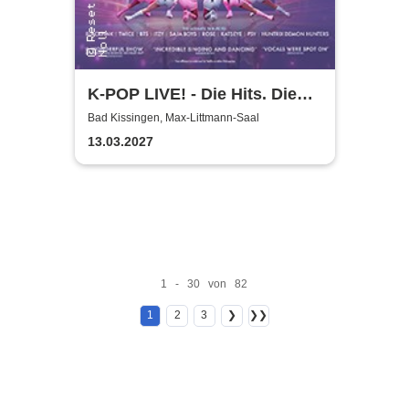
K-POP LIVE! - Die Hits. Die
Moves. Die Show.
Bad Kissingen, Max-Littmann-Saal
13.03.2027
1 - 30 von 82
1
2
3
❯
❯❯