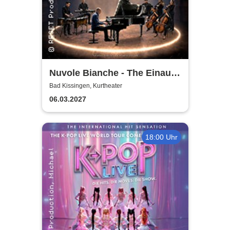
Nuvole Bianche - The Einaudi
Experience - Original Tribute
Bad Kissingen, Kurtheater
from Italy
06.03.2027
18:00 Uhr