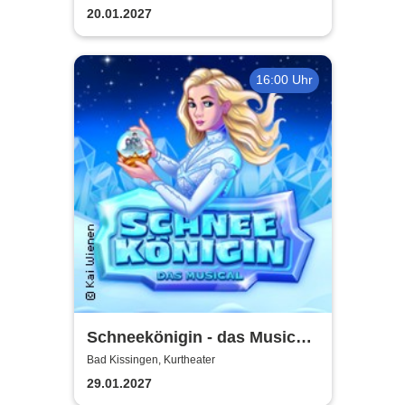
Abschiedstournee - Die
20.01.2027
Zugabe
16:00 Uhr
Schneekönigin - das Musical |
Theater Liberi
Bad Kissingen, Kurtheater
29.01.2027