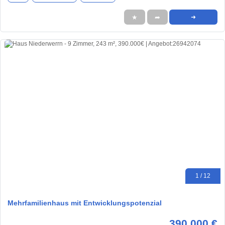
★
➦
➜
1 / 12
Mehrfamilienhaus mit Entwicklungspotenzial
390.000 €