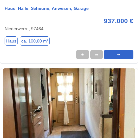
Haus, Halle, Scheune, Anwesen, Garage
937.000 €
Niederwerrn, 97464
Haus
ca. 100,00 m²
★
➦
➜