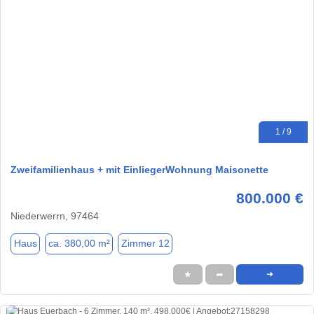
1 / 9
Zweifamilienhaus + mit EinliegerWohnung Maisonette
800.000 €
Niederwerrn, 97464
Haus
ca. 380,00 m²
Zimmer 12
★
➦
➜