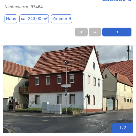
Niederwerrn, 97464
Haus
ca. 243,00 m²
Zimmer 9
★
➦
➜
1 / 2