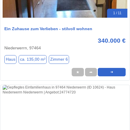
1 / 11
Ein Zuhause zum Verlieben - stilvoll wohnen
340.000 €
Niederwerrn, 97464
Haus
ca. 135,00 m²
Zimmer 6
★
➦
➜