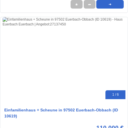
★
➦
➜
1 / 6
Einfamilienhaus + Scheune in 97502 Euerbach-Obbach (ID
10619)
110.000 €