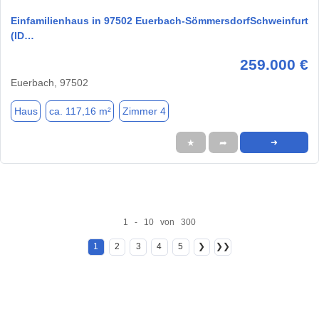
Einfamilienhaus in 97502 Euerbach-SömmersdorfSchweinfurt
(ID…
259.000 €
Euerbach, 97502
Haus
ca. 117,16 m²
Zimmer 4
★
➦
➜
1 - 10 von 300
1
2
3
4
5
❯
❯❯