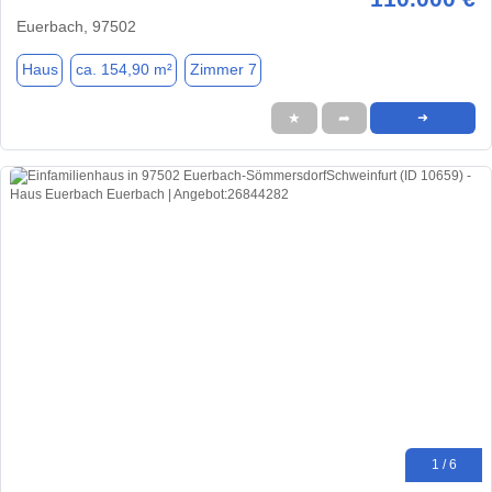
Euerbach, 97502
Haus
ca. 154,90 m²
Zimmer 7
★
➦
➜
1 / 6