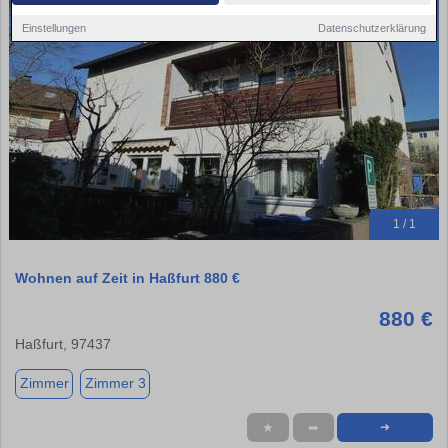
Einstellungen
Datenschutzerklärung
1 / 1
Wohnen auf Zeit in Haßfurt 880 €
880 €
Haßfurt, 97437
Zimmer
Zimmer 3
★
➦
➜