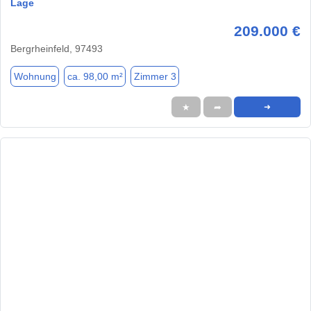
Lage
209.000 €
Bergrheinfeld, 97493
Wohnung
ca. 98,00 m²
Zimmer 3
★
➦
➜