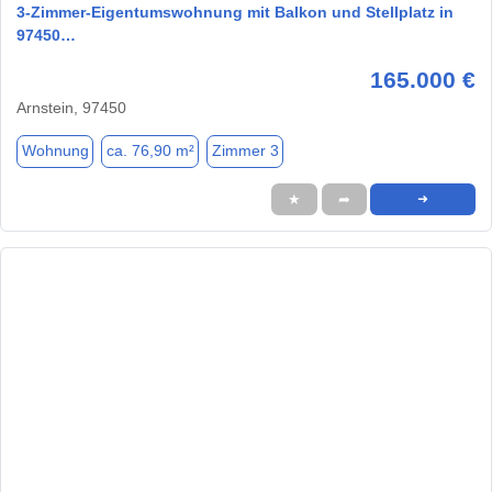
3-Zimmer-Eigentumswohnung mit Balkon und Stellplatz in
97450…
165.000 €
Arnstein, 97450
Wohnung
ca. 76,90 m²
Zimmer 3
★
➦
➜