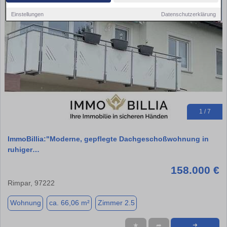
Einstellungen
Datenschutzerklärung
1 / 7
ImmoBillia:"Moderne, gepflegte Dachgeschoßwohnung in
ruhiger…
158.000 €
Rimpar, 97222
Wohnung
ca. 66,06 m²
Zimmer 2.5
★
➦
➜