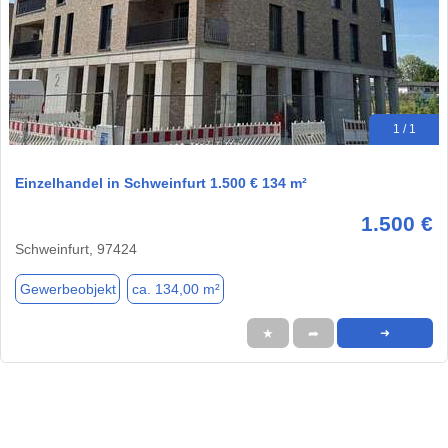
1 / 1
Einzelhandel in Schweinfurt 1.500 € 134 m²
1.500 €
Schweinfurt, 97424
Gewerbeobjekt
ca. 134,00 m²
★
➦
➜