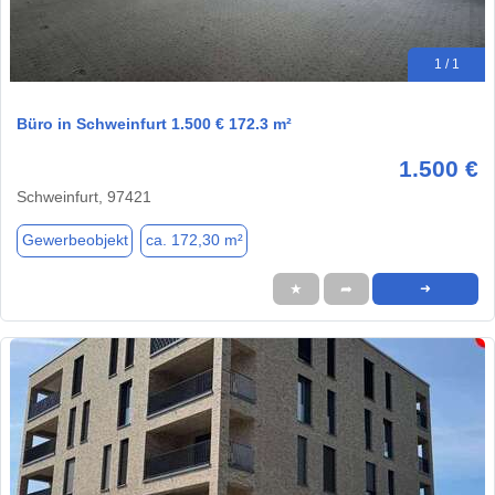
1 / 1
Büro in Schweinfurt 1.500 € 172.3 m²
1.500 €
Schweinfurt, 97421
Gewerbeobjekt
ca. 172,30 m²
★
➦
➜