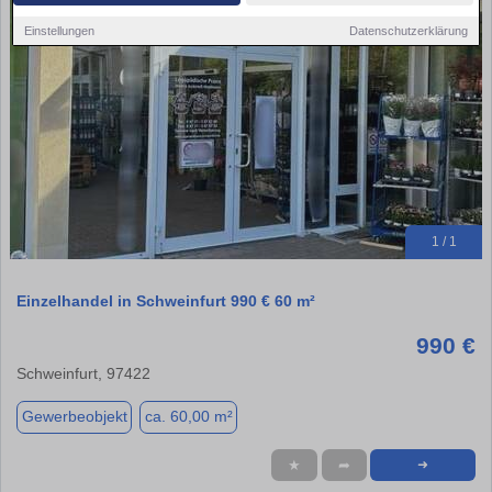
Einstellungen
Datenschutzerklärung
1 / 1
Einzelhandel in Schweinfurt 990 € 60 m²
990 €
Schweinfurt, 97422
Gewerbeobjekt
ca. 60,00 m²
★
➦
➜