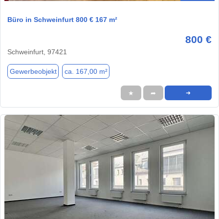
Büro in Schweinfurt 800 € 167 m²
800 €
Schweinfurt, 97421
Gewerbeobjekt
ca. 167,00 m²
★
➦
➜