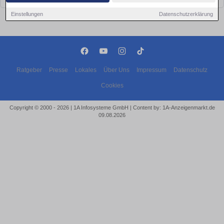
Einstellungen
Datenschutzerklärung
Ratgeber
Presse
Lokales
Über Uns
Impressum
Datenschutz
Cookies
Copyright © 2000 - 2026 | 1A Infosysteme GmbH | Content by: 1A-Anzeigenmarkt.de
09.08.2026