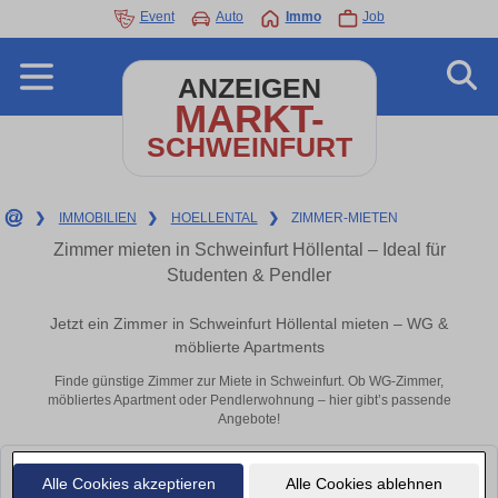
Event
Auto
Immo
Job
ANZEIGEN
MARKT-
SCHWEINFURT
❯
IMMOBILIEN
❯
HOELLENTAL
❯
ZIMMER-MIETEN
Zimmer mieten in Schweinfurt Höllental – Ideal für
Studenten & Pendler
Jetzt ein Zimmer in Schweinfurt Höllental mieten – WG &
möblierte Apartments
Finde günstige Zimmer zur Miete in Schweinfurt. Ob WG-Zimmer,
möbliertes Apartment oder Pendlerwohnung – hier gibt’s passende
Angebote!
Leider konnten wir derzeit keine passenden Objekte finden. Schauen Sie
Alle Cookies akzeptieren
Alle Cookies ablehnen
bald wieder vorbei!