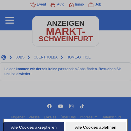
Event
Auto
Immo
Job
ANZEIGEN
MARKT-
SCHWEINFURT
❯
JOBS
❯
OBERTHULBA
❯
HOME-OFFICE
Leider konnten wir derzeit keine passenden Jobs finden. Besuchen Sie
uns bald wieder!
Ratgeber
Presse
Lokales
Über Uns
Impressum
Datenschutz
Cookies
Alle Cookies akzeptieren
Alle Cookies ablehnen