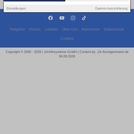
Einstellungen
Datenschutzerklärung
Ratgeber
Presse
Lokales
Über Uns
Impressum
Datenschutz
Cookies
Copyright © 2000 - 2026 | 1A Infosysteme GmbH | Content by: 1A-Anzeigenmarkt.de
06.08.2026