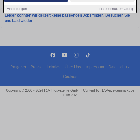
in Schweinfurt!
Einstellungen
Datenschutzerklärung
Leider konnten wir derzeit keine passenden Jobs finden. Besuchen Sie
uns bald wieder!
Ratgeber
Presse
Lokales
Über Uns
Impressum
Datenschutz
Cookies
Copyright © 2000 - 2026 | 1A Infosysteme GmbH | Content by: 1A-Anzeigenmarkt.de
06.08.2026