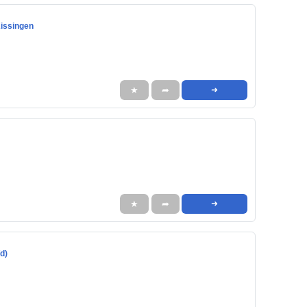
issingen
★
➦
➜
★
➦
➜
d)