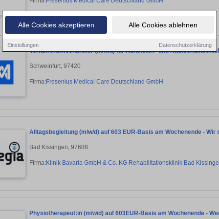
Firma:
Fresenius Medical Care Deutschland GmbH
Alle Cookies akzeptieren
Alle Cookies ablehnen
Einstellungen
Datenschutzerklärung
Verfahrensmechaniker (m/w/d) für Kunststoff- und Kautschuktechni
Schweinfurt, 97420
Firma:
Fresenius Medical Care Deutschland GmbH
Alltagsbegleitung (m/w/d) auf 603 EUR-Basis am Wochenende - Wir
Bad Kissingen, 97688
Firma:
Klinik Bavaria GmbH & Co. KG Rehabilitationsklinik Bad Kissing
Physiotherapeut:in (m/w/d) auf 603EUR-Basis am Wochenende - Werde