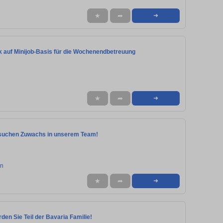
★
➦
➜
k auf Minijob-Basis für die Wochenendbetreuung
★
➦
➜
 suchen Zuwachs in unserem Team!
en
★
➦
➜
n Sie Teil der Bavaria Familie!