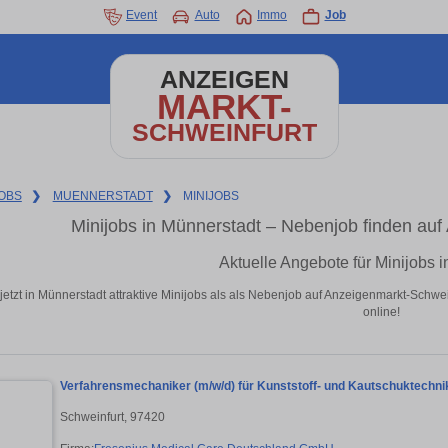
Event
Auto
Immo
Job
ANZEIGEN
MARKT-
SCHWEINFURT
OBS
❯
MUENNERSTADT
❯
MINIJOBS
Minijobs in Münnerstadt – Nebenjob finden au
Aktuelle Angebote für Minijobs 
jetzt in Münnerstadt attraktive Minijobs als als Nebenjob auf Anzeigenmarkt-Schwe
online!
Verfahrensmechaniker (m/w/d) für Kunststoff- und Kautschuktechni
Schweinfurt, 97420