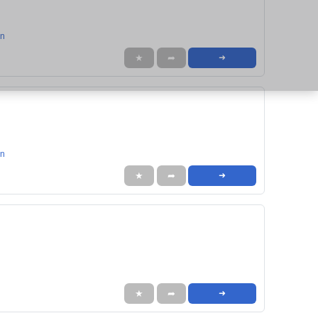
en
★
➦
➜
en
★
➦
➜
★
➦
➜