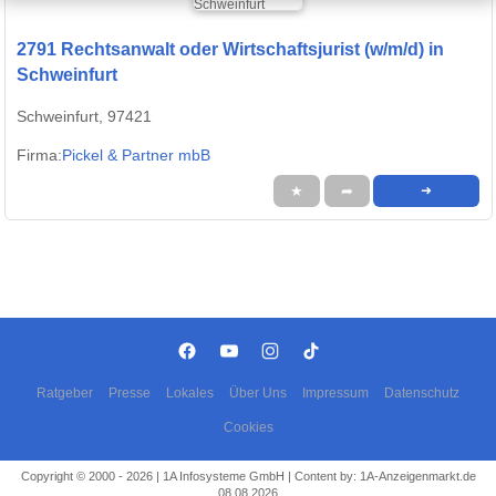
2791 Rechtsanwalt oder Wirtschaftsjurist (w/m/d) in
Schweinfurt
Schweinfurt, 97421
Firma:
Pickel & Partner mbB
★
➦
➜
Ratgeber
Presse
Lokales
Über Uns
Impressum
Datenschutz
Cookies
Copyright © 2000 - 2026 | 1A Infosysteme GmbH | Content by: 1A-Anzeigenmarkt.de
08.08.2026