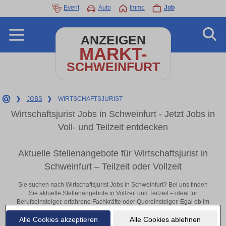
Event
Auto
Immo
Job
ANZEIGEN
MARKT-
SCHWEINFURT
❯
JOBS
❯
WIRTSCHAFTSJURIST
Wirtschaftsjurist Jobs in Schweinfurt - Jetzt Jobs in
Voll- und Teilzeit entdecken
Aktuelle Stellenangebote für Wirtschaftsjurist in
Schweinfurt – Teilzeit oder Vollzeit
Sie suchen nach Wirtschaftsjurist Jobs in Schweinfurt? Bei uns finden
Sie aktuelle Stellenangebote in Vollzeit und Teilzeit – ideal für
Berufseinsteiger, erfahrene Fachkräfte oder Quereinsteiger. Egal ob im
Büro, vor Ort oder remote: Entdecken Sie jetzt neue Chancen in Ihrer
Alle Cookies akzeptieren
Alle Cookies ablehnen
Region und bewerben Sie sich direkt auf passende Wirtschaftsjurist-