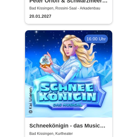
Peter Orloff & Schwarzmeer
Kosaken Chor - Die
Bad Kissingen, Rossini-Saal - Arkadenbau
Abschiedstournee - Die
20.01.2027
Zugabe
16:00 Uhr
Schneekönigin - das Musical |
Theater Liberi
Bad Kissingen, Kurtheater