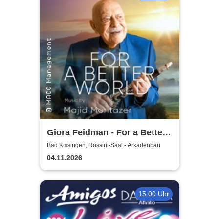
Giora Feidman - For a Better
World
Bad Kissingen, Rossini-Saal - Arkadenbau
04.11.2026
15:00 Uhr