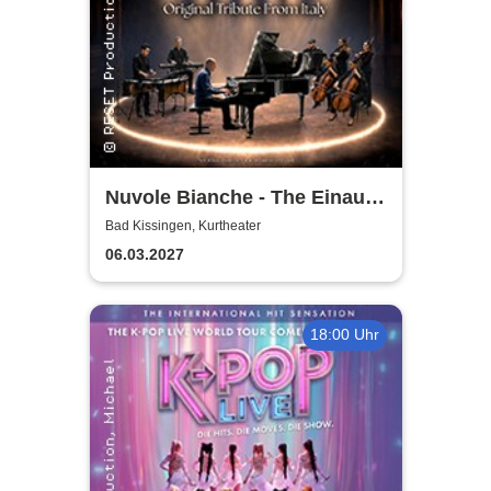
Nuvole Bianche - The Einaudi
Experience - Original Tribute
Bad Kissingen, Kurtheater
from Italy
06.03.2027
18:00 Uhr