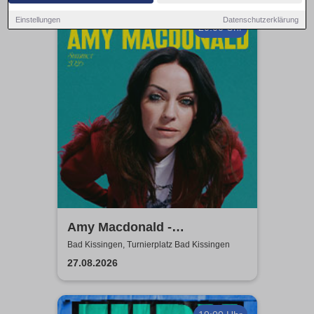
Einstellungen
Datenschutzerklärung
20:00 Uhr
Amy Macdonald -
Sommershows 2026
Bad Kissingen, Turnierplatz Bad Kissingen
27.08.2026