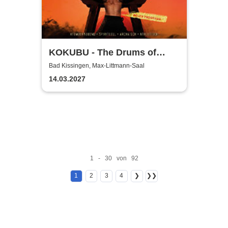
KOKUBU - The Drums of
Japan - "INFINITY"-Tour
Bad Kissingen, Max-Littmann-Saal
2026/2027
14.03.2027
1 - 30 von 92
1
2
3
4
❯
❯❯