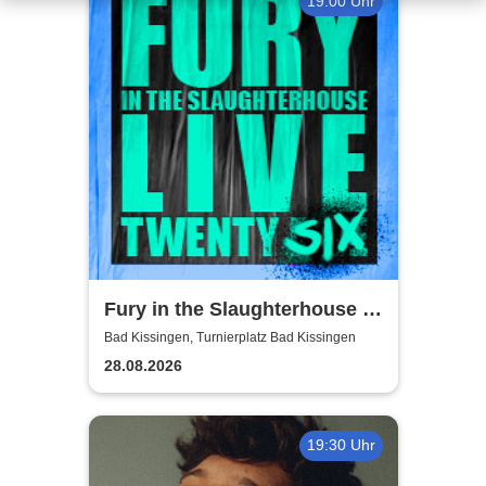
19:00 Uhr
Fury in the Slaughterhouse -
Fury Live Twenty Six
Bad Kissingen, Turnierplatz Bad Kissingen
28.08.2026
19:30 Uhr