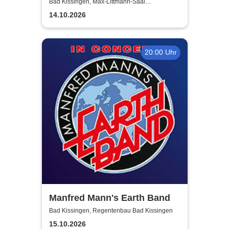
Miller Orchestra
Bad Kissingen, Max-Littmann-Saal
(Regentenbau)
14.10.2026
20:00 Uhr
Manfred Mann's Earth Band
Bad Kissingen, Regentenbau Bad Kissingen
15.10.2026