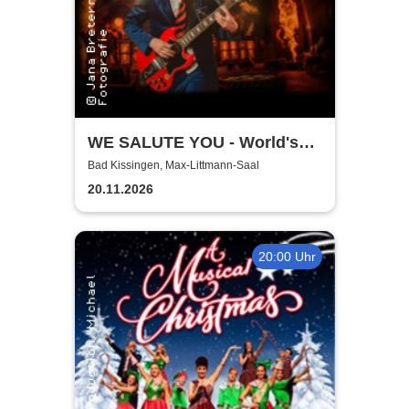
WE SALUTE YOU - World's
biggest Tribute to AC/DC
Bad Kissingen, Max-Littmann-Saal
20.11.2026
20:00 Uhr