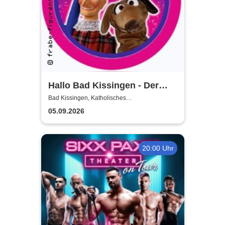
Hallo Bad Kissingen - Der
Kasper und seine Freunde
Bad Kissingen, Katholisches
Gemeindezentrum
kommen zu euch!
05.09.2026
20:00 Uhr