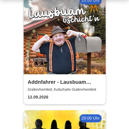
20:00 Uhr
Addnfahrer - Lausbuam
Gschicht'n
Grafenrheinfeld, Kulturhalle Grafenrheinfeld
12.09.2026
20:00 Uhr