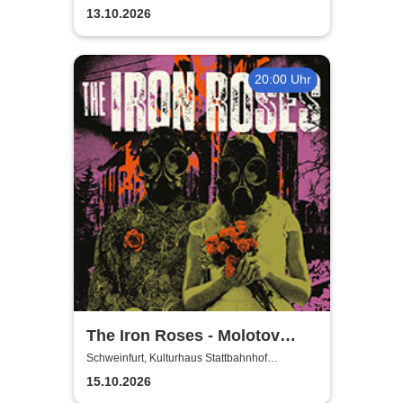
Schweinfurt
13.10.2026
20:00 Uhr
The Iron Roses - Molotov
Nights Tour 2026
Schweinfurt, Kulturhaus Stattbahnhof
Schweinfurt
15.10.2026