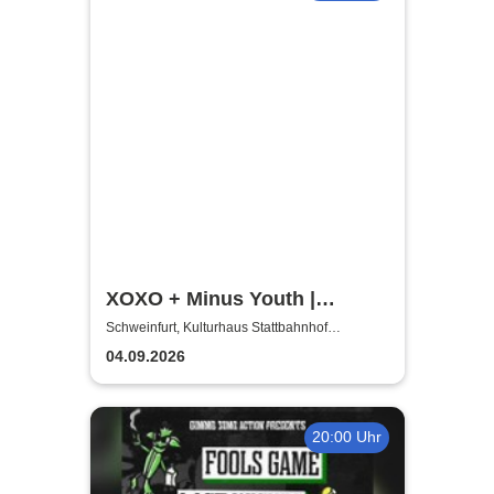
XOXO + Minus Youth |
Schweinfurt Hardcore
Schweinfurt, Kulturhaus Stattbahnhof
Schweinfurt
presents
04.09.2026
20:00 Uhr