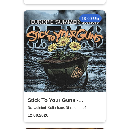
19:00 Uhr
Stick To Your Guns -
European Summer 2026
Schweinfurt, Kulturhaus Stattbahnhof
Schweinfurt
12.08.2026