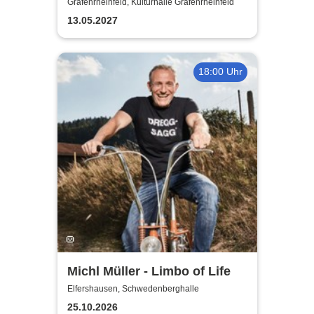
Fußballs - Immer Glück ist
Grafenrheinfeld, Kulturhalle Grafenrheinfeld
Können!
13.05.2027
18:00 Uhr
Michl Müller - Limbo of Life
Elfershausen, Schwedenberghalle
25.10.2026