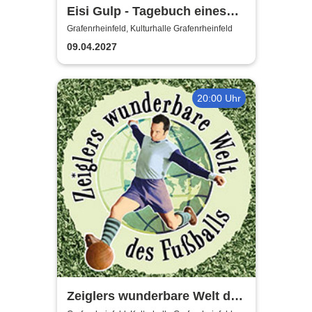
Eisi Gulp - Tagebuch eines
Komikers 2 (neues
Grafenrheinfeld, Kulturhalle Grafenrheinfeld
Programm)
09.04.2027
20:00 Uhr
Zeiglers wunderbare Welt des