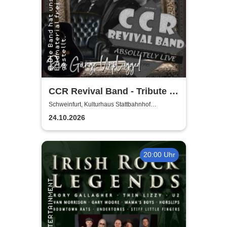
CCR Revival Band - Tribute to
Creedence Clearwater Revival
Schweinfurt, Kulturhaus Stattbahnhof
Schweinfurt
24.10.2026
20:00 Uhr