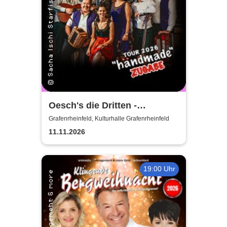
Oesch's die Dritten -
Händmade Tour 2025
Grafenrheinfeld, Kulturhalle Grafenrheinfeld
11.11.2026
19:00 Uhr