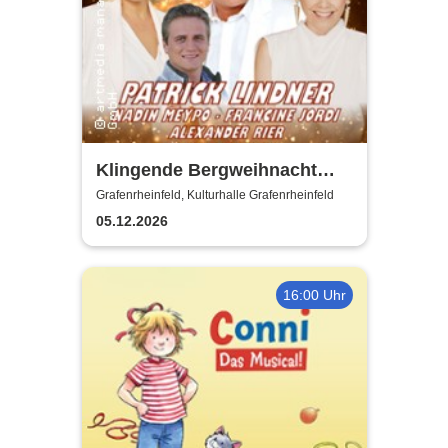
Klingende Bergweihnacht
2026 - Die volkstümliche
Grafenrheinfeld, Kulturhalle Grafenrheinfeld
Weihnachtsrevue
05.12.2026
16:00 Uhr