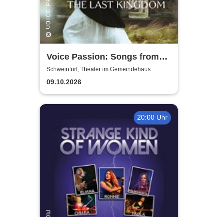
Voice Passion: Songs from
Outlander, Vikings & The Last
Schweinfurt, Theater im Gemeindehaus
Kingdom
09.10.2026
20:00 Uhr