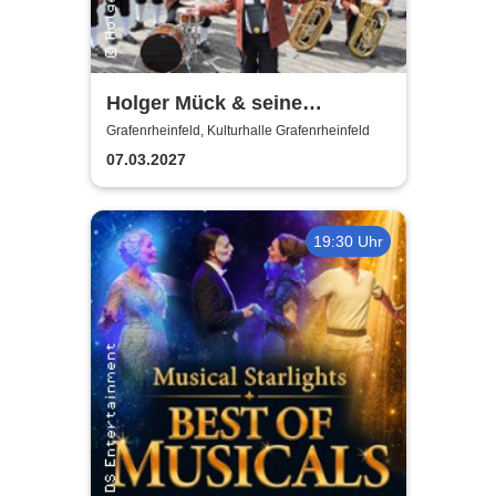
Holger Mück & seine
Egerländer Musikanten
Grafenrheinfeld, Kulturhalle Grafenrheinfeld
07.03.2027
19:30 Uhr