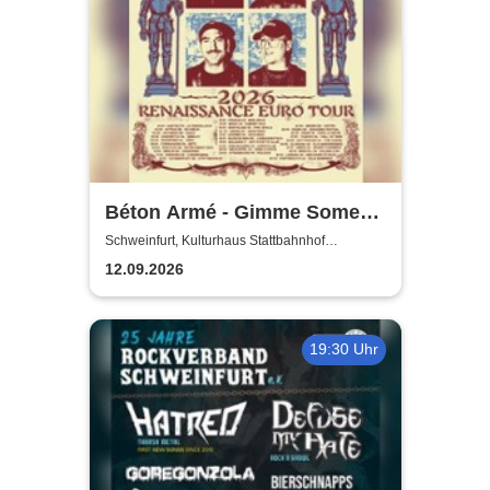
Béton Armé - Gimme Some
Action presents
Schweinfurt, Kulturhaus Stattbahnhof
Schweinfurt
12.09.2026
19:30 Uhr