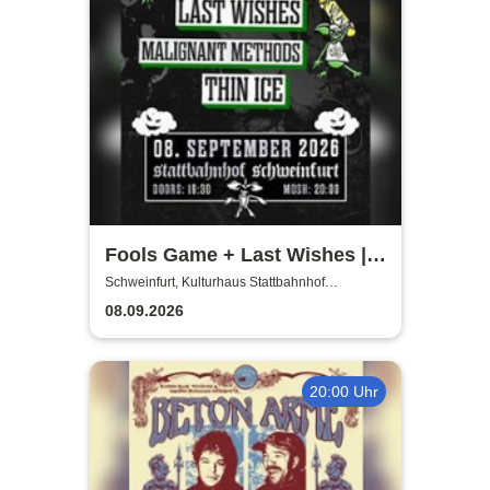
Fools Game + Last Wishes |
Gimme Some Action presents
Schweinfurt, Kulturhaus Stattbahnhof
Schweinfurt
08.09.2026
20:00 Uhr