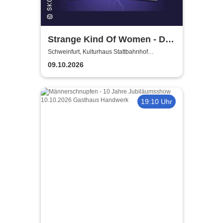
Strange Kind Of Women - Die
einzigen weiblichen Deep
Schweinfurt, Kulturhaus Stattbahnhof
Schweinfurt
Purple Classics
09.10.2026
19:10 Uhr