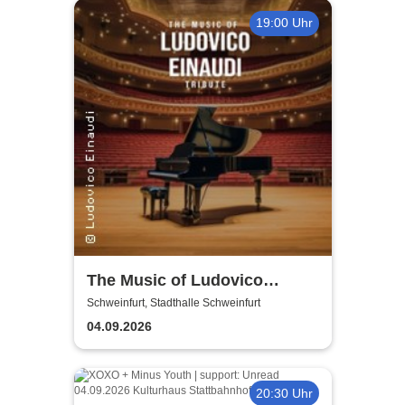
19:00 Uhr
The Music of Ludovico
Einaudi: Tribute-
Schweinfurt, Stadthalle Schweinfurt
Klavierkonzert - Ludovico
04.09.2026
Einaudi Tribute bei
Kerzenschein
20:30 Uhr