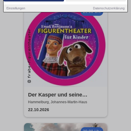
Einstellungen
Datenschutzerklärung
16:00 Uhr
Der Kasper und seine
Freunde kommen zu euch!
Hammelburg, Johannes-Martin-Haus
frabe-figurentheater
22.10.2026