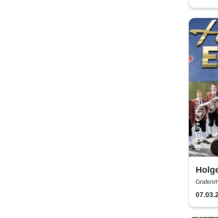
Holg
Eger
Grafenrh
07.03.