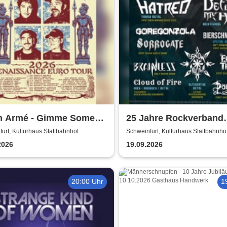
n Armé - Gimme Some
25 Jahre Rockverband
n presents
Schweinfurt e.V.
urt, Kulturhaus Stattbahnhof
Schweinfurt, Kulturhaus Stattbahnho
furt
Schweinfurt
2026
19.09.2026
20:00 Uhr
1