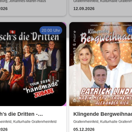
nde kommen zu euch!
Gschicht'n
urg, Johannes-Martin-Haus
Grafenrheinfeld, Kulturhalle Grafenr
-figurentheater
2026
12.09.2026
20:00 Uhr
1
's die Dritten -
Klingende Bergweihna
made Tour 2025
2026 - Die volkstümlic
einfeld, Kulturhalle Grafenrheinfeld
Grafenrheinfeld, Kulturhalle Grafenr
Weihnachtsrevue
2026
05.12.2026