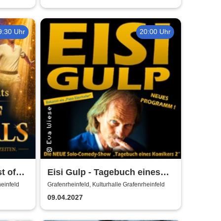
9:30 Uhr
20:00 Uhr
t of
Eisi Gulp - Tagebuch eines
Komikers 2 (neues
heinfeld
Grafenrheinfeld, Kulturhalle Grafenrheinfeld
Programm)
09.04.2027