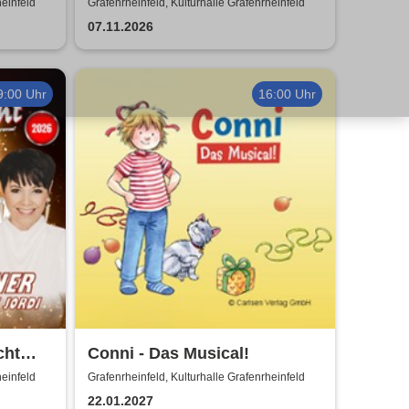
Show
heinfeld
Grafenrheinfeld, Kulturhalle Grafenrheinfeld
07.11.2026
9:00 Uhr
16:00 Uhr
cht
Conni - Das Musical!
he
heinfeld
Grafenrheinfeld, Kulturhalle Grafenrheinfeld
22.01.2027