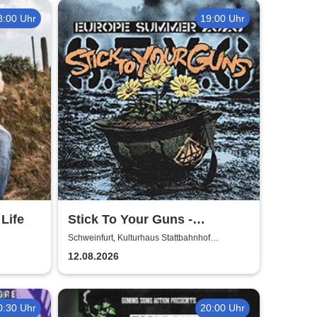
8:00 Uhr
19:00 Uhr
 Life
Stick To Your Guns -
European Summer 2026
Schweinfurt, Kulturhaus Stattbahnhof
Schweinfurt
12.08.2026
0:30 Uhr
20:00 Uhr