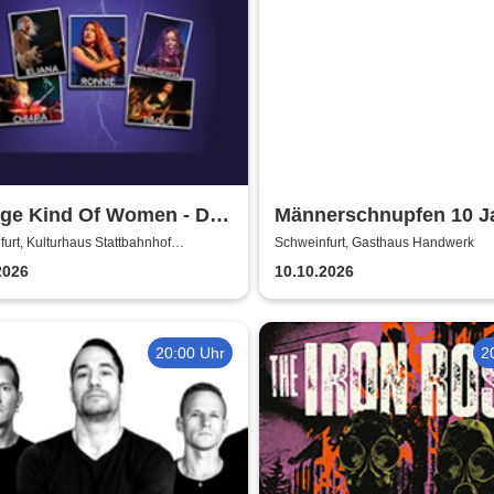
nge Kind Of Women - Die
Männerschnupfen 10 J
gen weiblichen Deep
Jubiläumsshow
urt, Kulturhaus Stattbahnhof
Schweinfurt, Gasthaus Handwerk
furt
e Classics
2026
10.10.2026
20:00 Uhr
2