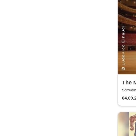
The 
Einau
Schweinf
Klavi
04.09.
Einau
Kerz