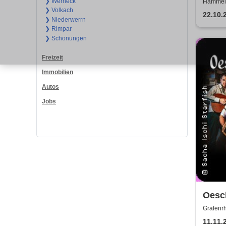
Freu
❯ Werneck
Hammelb
❯ Volkach
frabe
22.10.
❯ Niederwerrn
❯ Rimpar
❯ Schonungen
Freizeit
Immobilien
Autos
Jobs
Oesch
Händ
Grafenrh
11.11.