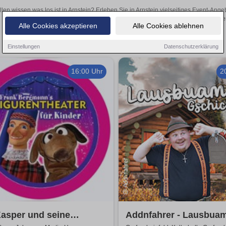
llen wissen was los ist in Arnstein? Erleben Sie in Arnstein vielseitiges Event-An
oder aufregende Veranstaltungen in Arnstein – hier finde
Alle Cookies akzeptieren
Alle Cookies ablehnen
Einstellungen
Datenschutzerklärung
16:00 Uhr
2
asper und seine
Addnfahrer - Lausbua