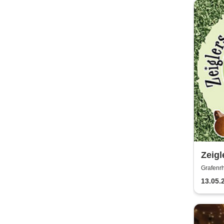
Zeigl
Fußba
Grafenrh
Könn
13.05.