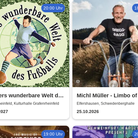
20:00 Uhr
1
ers wunderbare Welt des
Michl Müller - Limbo of
lls - Immer Glück ist
einfeld, Kulturhalle Grafenrheinfeld
Elfershausen, Schwedenberghalle
en!
2027
25.10.2026
19:00 Uhr
2