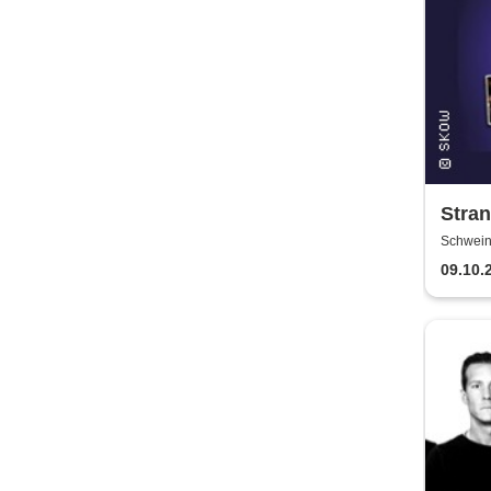
Stra
einzi
Schweinf
Schwein
Purpl
09.10.