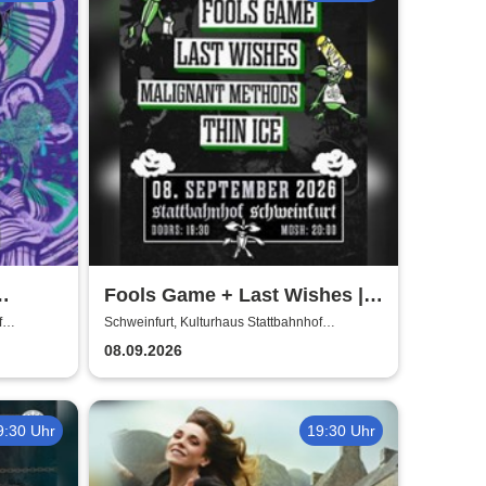
Fools Game + Last Wishes |
Gimme Some Action presents
f
Schweinfurt, Kulturhaus Stattbahnhof
Schweinfurt
08.09.2026
9:30 Uhr
19:30 Uhr