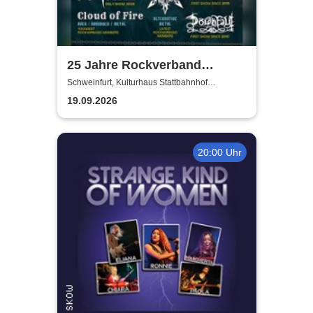
25 Jahre Rockverband
Schweinfurt e.V.
Schweinfurt, Kulturhaus Stattbahnhof
Schweinfurt
19.09.2026
20:00 Uhr