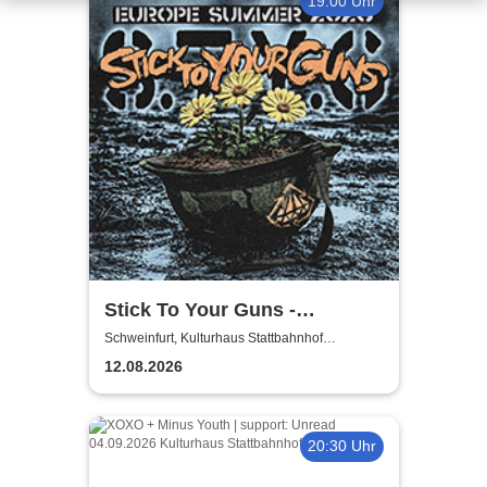
19:00 Uhr
Stick To Your Guns -
European Summer 2026
Schweinfurt, Kulturhaus Stattbahnhof
Schweinfurt
12.08.2026
20:30 Uhr