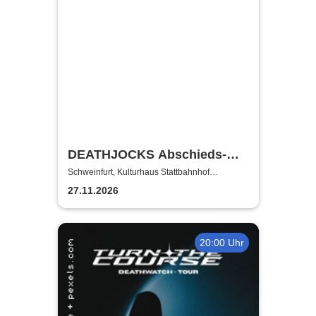
DEATHJOCKS Abschieds-
Show - Support: YASS +
Schweinfurt, Kulturhaus Stattbahnhof
Schweinfurt
Prying Eyes
27.11.2026
20:00 Uhr