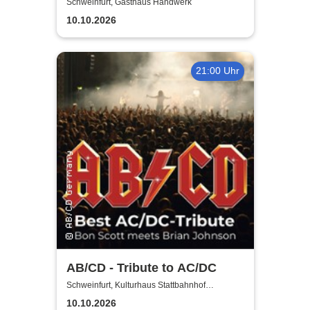
Jubiläumsshow
Schweinfurt, Gasthaus Handwerk
10.10.2026
21:00 Uhr
AB/CD - Tribute to AC/DC
Schweinfurt, Kulturhaus Stattbahnhof
Schweinfurt
10.10.2026