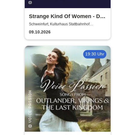
Strange Kind Of Women - Die
einzigen weiblichen Deep
Schweinfurt, Kulturhaus Stattbahnhof
Schweinfurt
Purple Classics
09.10.2026
19:30 Uhr