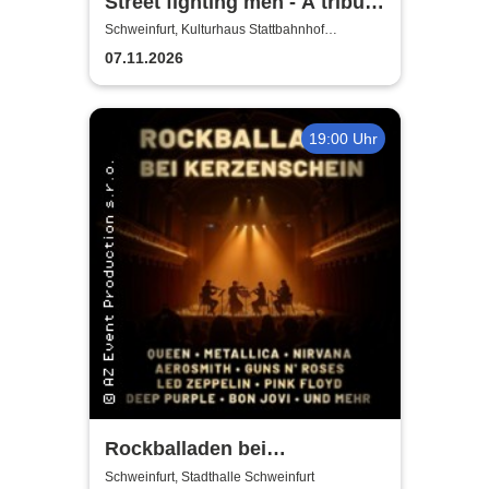
Street fighting men - A tribute
to the Rolling Stones
Schweinfurt, Kulturhaus Stattbahnhof
Schweinfurt
07.11.2026
19:00 Uhr
Rockballaden bei
Kerzenschein
Schweinfurt, Stadthalle Schweinfurt