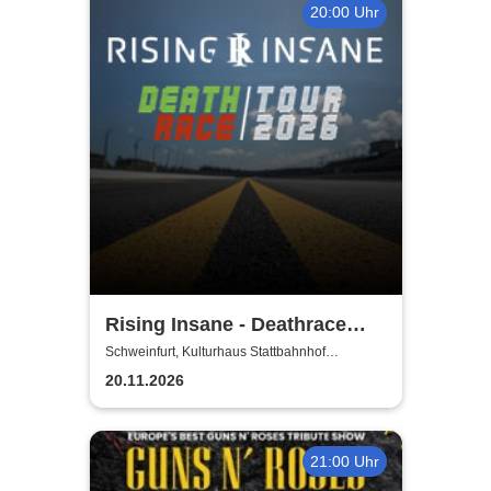
20:00 Uhr
Rising Insane - Deathrace
Tour 2026
Schweinfurt, Kulturhaus Stattbahnhof
Schweinfurt
20.11.2026
21:00 Uhr