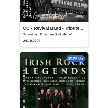
CCR Revival Band - Tribute to
Creedence Clearwater Revival
Schweinfurt, Kulturhaus Stattbahnhof
Schweinfurt
24.10.2026
20:00 Uhr