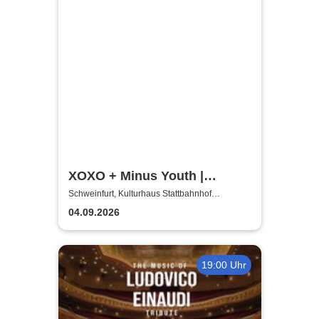
XOXO + Minus Youth |
Schweinfurt Hardcore
Schweinfurt, Kulturhaus Stattbahnhof
Schweinfurt
presents
04.09.2026
19:00 Uhr