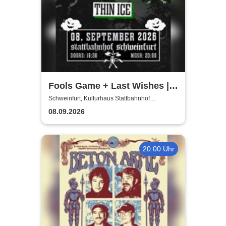
Fools Game + Last Wishes |
Gimme Some Action presents
Schweinfurt, Kulturhaus Stattbahnhof
Schweinfurt
08.09.2026
20:00 Uhr