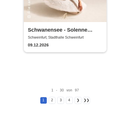
Schwanensee - Solenne
Ballet Classique
Schweinfurt, Stadthalle Schweinfurt
09.12.2026
1 - 30 von 97
1
2
3
4
❯
❯❯