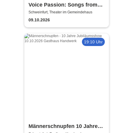
Voice Passion: Songs from
Outlander, Vikings & The Last
Schweinfurt, Theater im Gemeindehaus
Kingdom
09.10.2026
19:10 Uhr
Männerschnupfen 10 Jahre