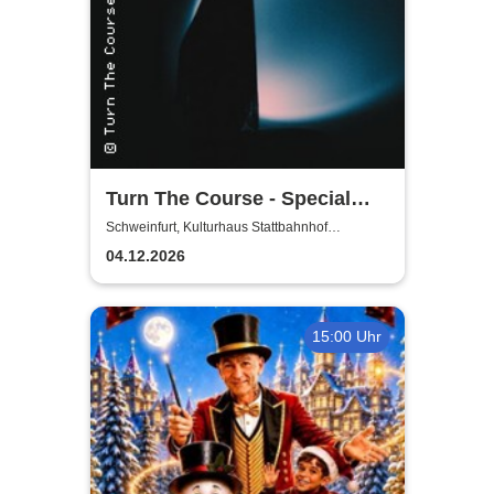
Turn The Course - Special
Guests - Dieversity + Spitter
Schweinfurt, Kulturhaus Stattbahnhof
Schweinfurt
04.12.2026
15:00 Uhr