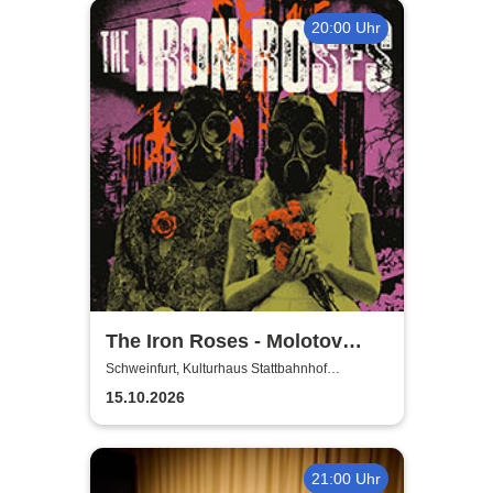
20:00 Uhr
The Iron Roses - Molotov
Nights Tour 2026
Schweinfurt, Kulturhaus Stattbahnhof
Schweinfurt
15.10.2026
21:00 Uhr