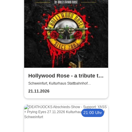
Hollywood Rose - a tribute to
Guns N' Roses
Schweinfurt, Kulturhaus Stattbahnhof
Schweinfurt
21.11.2026
21:00 Uhr