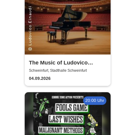
The Music of Ludovico
Einaudi: Tribute-
Schweinfurt, Stadthalle Schweinfurt
Klavierkonzert - Ludovico
04.09.2026
Einaudi Tribute bei
Kerzenschein
20:00 Uhr