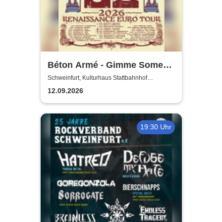
Béton Armé - Gimme Some
Action presents
Schweinfurt, Kulturhaus Stattbahnhof
Schweinfurt
12.09.2026
19:30 Uhr