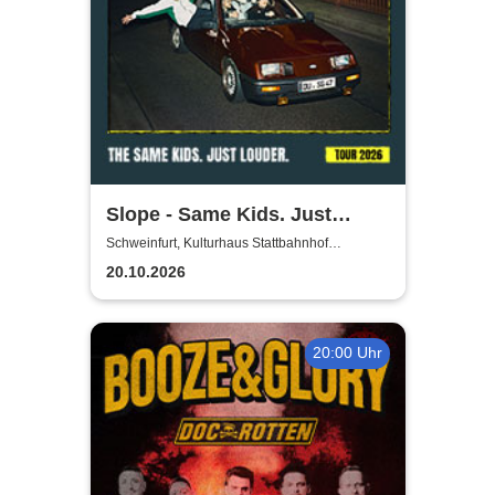
Slope - Same Kids. Just
louder. - Tour 2026
Schweinfurt, Kulturhaus Stattbahnhof
Schweinfurt
20.10.2026
20:00 Uhr