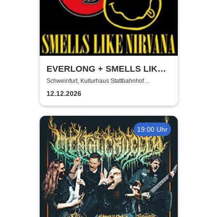
EVERLONG + SMELLS LIKE
NIRVANA | 2 Bands - 2
Schweinfurt, Kulturhaus Stattbahnhof
Schweinfurt
Tribute-Shows
12.12.2026
19:00 Uhr