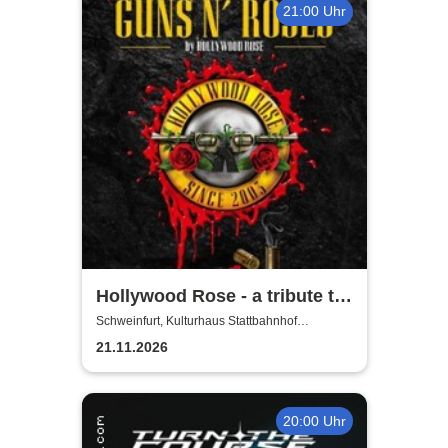
21:00 Uhr
Hollywood Rose - a tribute to
Guns N' Roses
Schweinfurt, Kulturhaus Stattbahnhof
Schweinfurt
21.11.2026
20:00 Uhr