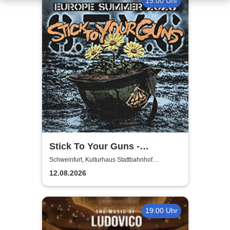
19:00 Uhr
Stick To Your Guns -
European Summer 2026
Schweinfurt, Kulturhaus Stattbahnhof
Schweinfurt
12.08.2026
19:00 Uhr