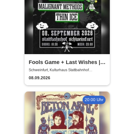
Fools Game + Last Wishes |
Gimme Some Action presents
Schweinfurt, Kulturhaus Stattbahnhof
Schweinfurt
08.09.2026
20:00 Uhr