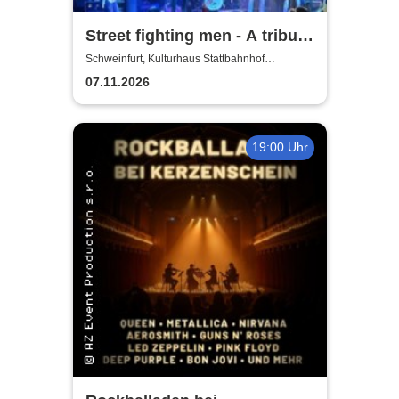
Street fighting men - A tribute
to the Rolling Stones
Schweinfurt, Kulturhaus Stattbahnhof
Schweinfurt
07.11.2026
19:00 Uhr