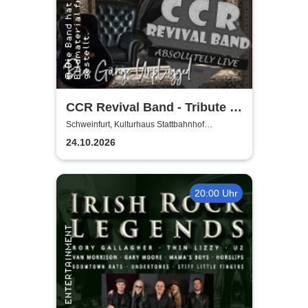
CCR Revival Band - Tribute to
Creedence Clearwater Revival
Schweinfurt, Kulturhaus Stattbahnhof
Schweinfurt
24.10.2026
20:00 Uhr