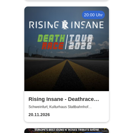
20:00 Uhr
Rising Insane - Deathrace
Tour 2026
Schweinfurt, Kulturhaus Stattbahnhof
Schweinfurt
20.11.2026