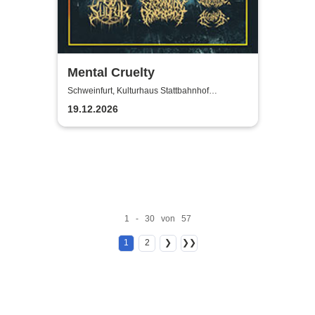
Mental Cruelty
Schweinfurt, Kulturhaus Stattbahnhof
Schweinfurt
19.12.2026
1 - 30 von 57
1
2
❯
❯❯