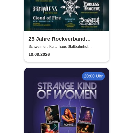
25 Jahre Rockverband
Schweinfurt e.V.
Schweinfurt, Kulturhaus Stattbahnhof
Schweinfurt
19.09.2026
20:00 Uhr