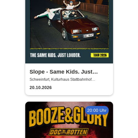
Slope - Same Kids. Just
louder. - Tour 2026
Schweinfurt, Kulturhaus Stattbahnhof
Schweinfurt
20.10.2026
20:00 Uhr