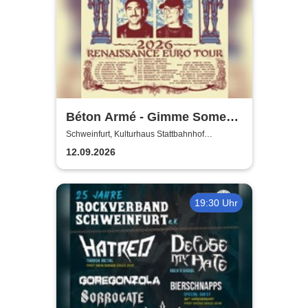
Béton Armé - Gimme Some
Action presents
Schweinfurt, Kulturhaus Stattbahnhof
Schweinfurt
12.09.2026
19:30 Uhr