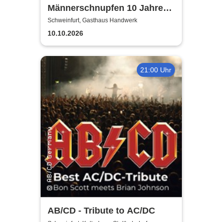
Männerschnupfen 10 Jahre
Jubiläumsshow
Schweinfurt, Gasthaus Handwerk
10.10.2026
21:00 Uhr
AB/CD - Tribute to AC/DC