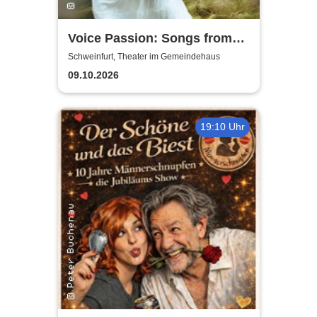
Voice Passion: Songs from
Outlander, Vikings & The Last
Schweinfurt, Theater im Gemeindehaus
Kingdom
09.10.2026
19:10 Uhr