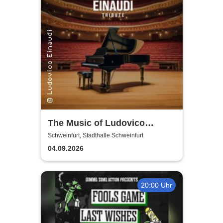
The Music of Ludovico
Einaudi: Tribute-
Schweinfurt, Stadthalle Schweinfurt
Klavierkonzert - Ludovico
04.09.2026
Einaudi Tribute bei
Kerzenschein
20:00 Uhr