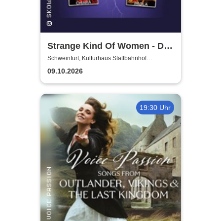
Strange Kind Of Women - Die
einzigen weiblichen Deep
Schweinfurt, Kulturhaus Stattbahnhof
Schweinfurt
Purple Classics
09.10.2026
19:30 Uhr