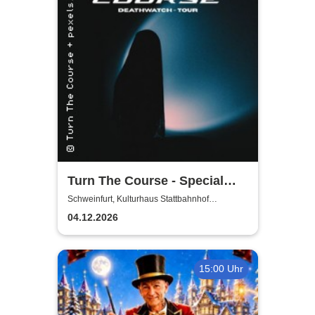
Turn The Course - Special
Guests - Dieversity + Spitter
Schweinfurt, Kulturhaus Stattbahnhof
Schweinfurt
04.12.2026
15:00 Uhr