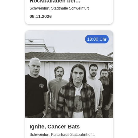
Rockballaden bei
Kerzenschein
Schweinfurt, Stadthalle Schweinfurt
08.11.2026
19:00 Uhr
Ignite, Cancer Bats
Schweinfurt, Kulturhaus Stattbahnhof