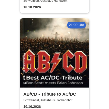
Jubiläumsshow
Schweinfurt, Gasthaus Handwerk
10.10.2026
21:00 Uhr
AB/CD - Tribute to AC/DC
Schweinfurt, Kulturhaus Stattbahnhof
Schweinfurt
10.10.2026