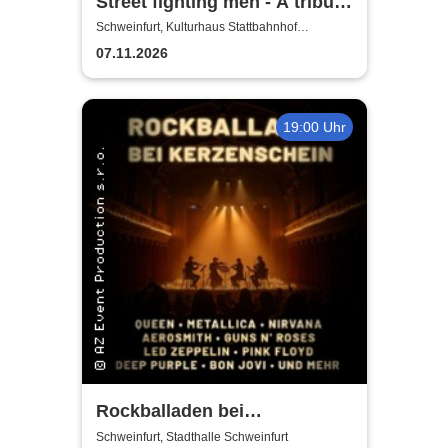
Street fighting men - A tribute
to the Rolling Stones
Schweinfurt, Kulturhaus Stattbahnhof
Schweinfurt
07.11.2026
19:00 Uhr
Rockballaden bei
Kerzenschein
Schweinfurt, Stadthalle Schweinfurt