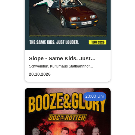
Slope - Same Kids. Just
louder. - Tour 2026
Schweinfurt, Kulturhaus Stattbahnhof
Schweinfurt
20.10.2026
20:00 Uhr