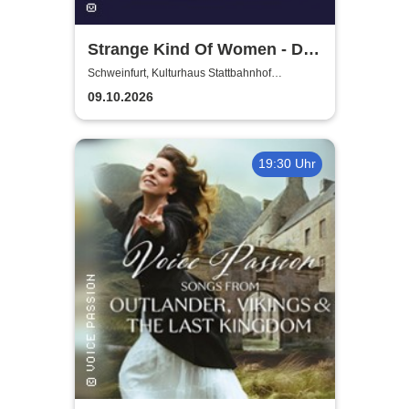
Strange Kind Of Women - Die
einzigen weiblichen Deep
Schweinfurt, Kulturhaus Stattbahnhof
Schweinfurt
Purple Classics
09.10.2026
19:30 Uhr