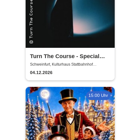
Turn The Course - Special
Guests - Dieversity + Spitter
Schweinfurt, Kulturhaus Stattbahnhof
Schweinfurt
04.12.2026
15:00 Uhr