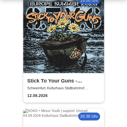
19:00 Uhr
Stick To Your Guns -
European Summer 2026
Schweinfurt, Kulturhaus Stattbahnhof
Schweinfurt
12.08.2026
20:30 Uhr