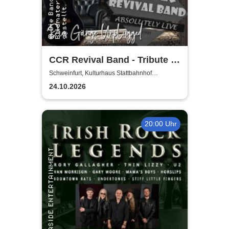
CCR Revival Band - Tribute to
Creedence Clearwater Revival
Schweinfurt, Kulturhaus Stattbahnhof
Schweinfurt
24.10.2026
20:00 Uhr