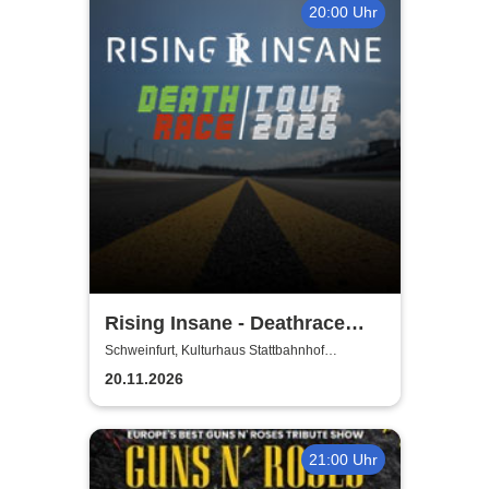
20:00 Uhr
Rising Insane - Deathrace
Tour 2026
Schweinfurt, Kulturhaus Stattbahnhof
Schweinfurt
20.11.2026
21:00 Uhr