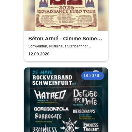
Béton Armé - Gimme Some
Action presents
Schweinfurt, Kulturhaus Stattbahnhof
Schweinfurt
12.09.2026
19:30 Uhr