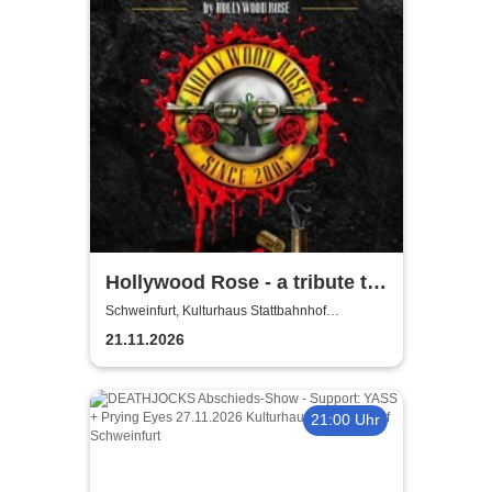
Hollywood Rose - a tribute to
Guns N' Roses
Schweinfurt, Kulturhaus Stattbahnhof
Schweinfurt
21.11.2026
21:00 Uhr