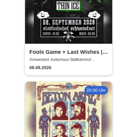
Fools Game + Last Wishes |
Gimme Some Action presents
Schweinfurt, Kulturhaus Stattbahnhof
Schweinfurt
08.09.2026
20:00 Uhr