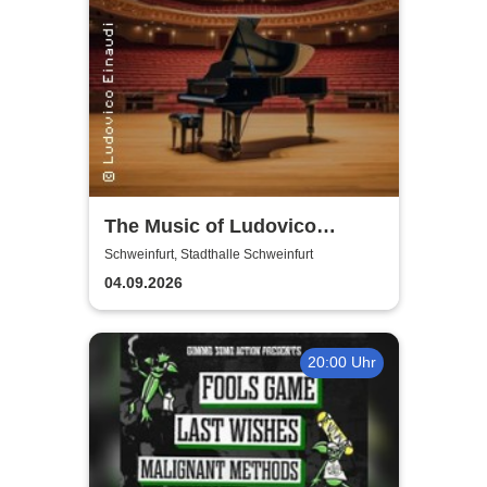
The Music of Ludovico
Einaudi: Tribute-
Schweinfurt, Stadthalle Schweinfurt
Klavierkonzert - Ludovico
04.09.2026
Einaudi Tribute bei
Kerzenschein
20:00 Uhr