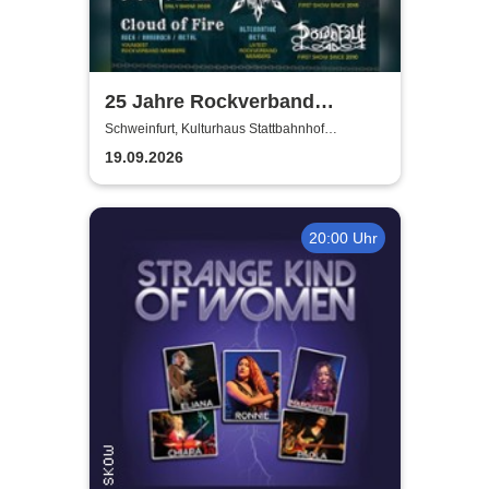
25 Jahre Rockverband
Schweinfurt e.V.
Schweinfurt, Kulturhaus Stattbahnhof
Schweinfurt
19.09.2026
20:00 Uhr