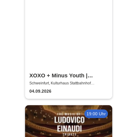
XOXO + Minus Youth |
Schweinfurt Hardcore
Schweinfurt, Kulturhaus Stattbahnhof
Schweinfurt
presents
04.09.2026
19:00 Uhr