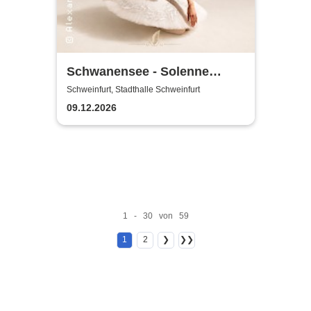
Schwanensee - Solenne
Ballet Classique
Schweinfurt, Stadthalle Schweinfurt
09.12.2026
1 - 30 von 59
1
2
❯
❯❯