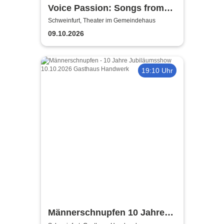
Voice Passion: Songs from
Outlander, Vikings & The Last
Schweinfurt, Theater im Gemeindehaus
Kingdom
09.10.2026
19:10 Uhr
Männerschnupfen 10 Jahre