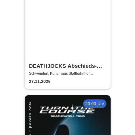
DEATHJOCKS Abschieds-
Show - Support: YASS +
Schweinfurt, Kulturhaus Stattbahnhof
Schweinfurt
Prying Eyes
27.11.2026
20:00 Uhr