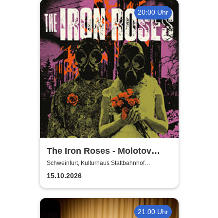
20:00 Uhr
The Iron Roses - Molotov
Nights Tour 2026
Schweinfurt, Kulturhaus Stattbahnhof
Schweinfurt
15.10.2026
21:00 Uhr