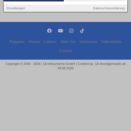
Keine Eventanzeigen gefunden!
Einstellungen
Datenschutzerklärung
Ratgeber
Presse
Lokales
Über Uns
Impressum
Datenschutz
Cookies
Copyright © 2000 - 2026 | 1A Infosysteme GmbH | Content by: 1A-Anzeigenmarkt.de
08.08.2026