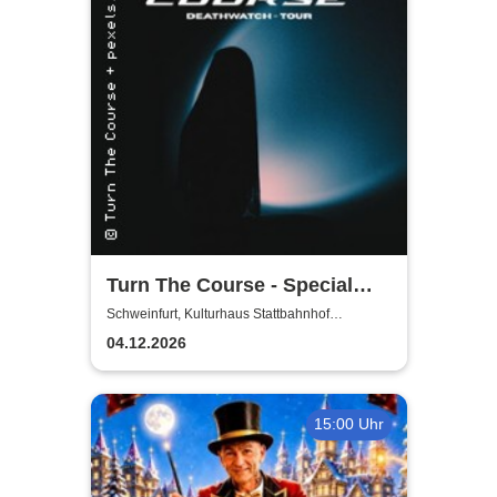
Turn The Course - Special
Guests - Dieversity + Spitter
Schweinfurt, Kulturhaus Stattbahnhof
Schweinfurt
04.12.2026
15:00 Uhr