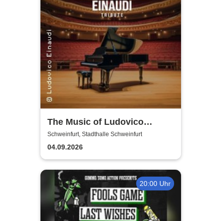
The Music of Ludovico
Einaudi: Tribute-
Schweinfurt, Stadthalle Schweinfurt
Klavierkonzert - Ludovico
04.09.2026
Einaudi Tribute bei
Kerzenschein
20:00 Uhr