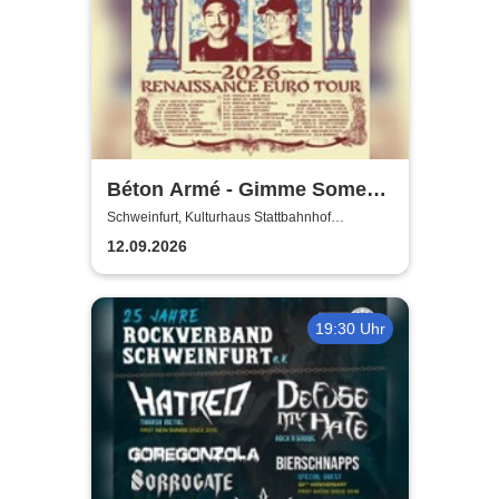
Béton Armé - Gimme Some
Action presents
Schweinfurt, Kulturhaus Stattbahnhof
Schweinfurt
12.09.2026
19:30 Uhr