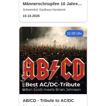
Männerschnupfen 10 Jahre
Jubiläumsshow
Schweinfurt, Gasthaus Handwerk
10.10.2026
21:00 Uhr
AB/CD - Tribute to AC/DC