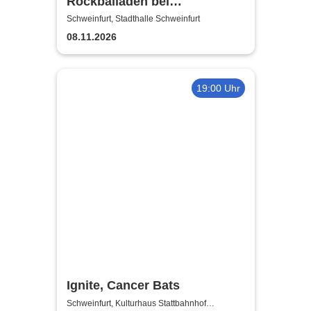
Rockballaden bei
Kerzenschein
Schweinfurt, Stadthalle Schweinfurt
08.11.2026
19:00 Uhr
Ignite, Cancer Bats
Schweinfurt, Kulturhaus Stattbahnhof