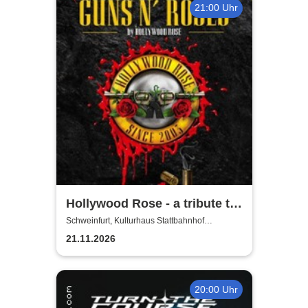
21:00 Uhr
Hollywood Rose - a tribute to
Guns N' Roses
Schweinfurt, Kulturhaus Stattbahnhof
Schweinfurt
21.11.2026
20:00 Uhr