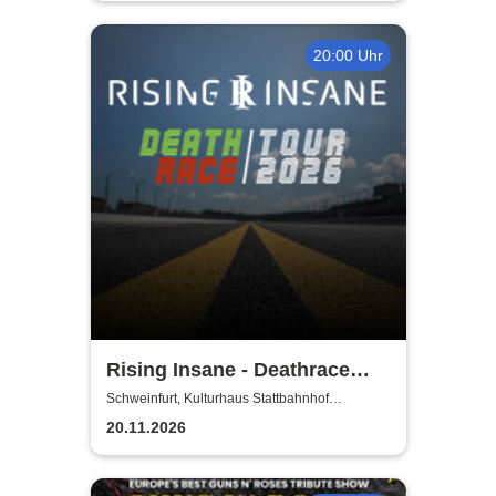
20:00 Uhr
Rising Insane - Deathrace
Tour 2026
Schweinfurt, Kulturhaus Stattbahnhof
Schweinfurt
20.11.2026