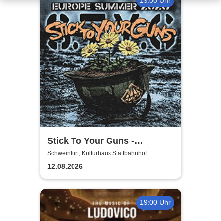
19:00 Uhr
Stick To Your Guns -
European Summer 2026
Schweinfurt, Kulturhaus Stattbahnhof
Schweinfurt
12.08.2026
19:00 Uhr