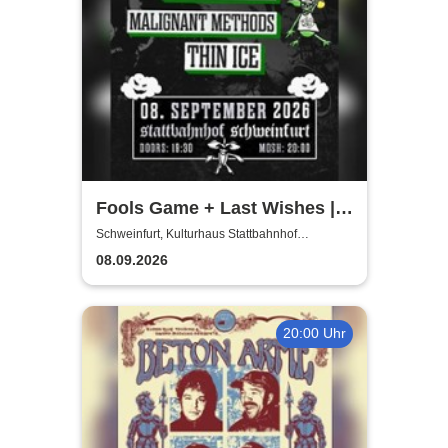
Fools Game + Last Wishes |
Gimme Some Action presents
Schweinfurt, Kulturhaus Stattbahnhof
Schweinfurt
08.09.2026
20:00 Uhr