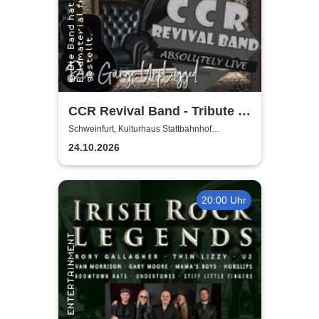
CCR Revival Band - Tribute to
Creedence Clearwater Revival
Schweinfurt, Kulturhaus Stattbahnhof
Schweinfurt
24.10.2026
20:00 Uhr