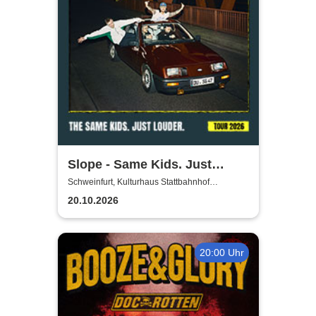
Slope - Same Kids. Just
louder. - Tour 2026
Schweinfurt, Kulturhaus Stattbahnhof
Schweinfurt
20.10.2026
20:00 Uhr