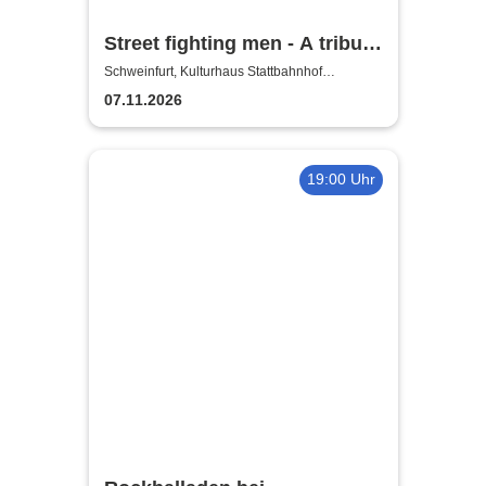
Street fighting men - A tribute
to the Rolling Stones
Schweinfurt, Kulturhaus Stattbahnhof
Schweinfurt
07.11.2026
19:00 Uhr