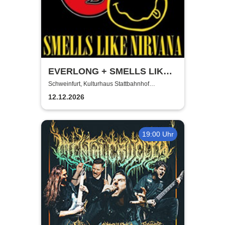
EVERLONG + SMELLS LIKE
NIRVANA | 2 Bands - 2
Schweinfurt, Kulturhaus Stattbahnhof
Schweinfurt
Tribute-Shows
12.12.2026
19:00 Uhr