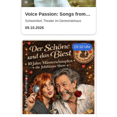
Voice Passion: Songs from
Outlander, Vikings & The Last
Schweinfurt, Theater im Gemeindehaus
Kingdom
09.10.2026
19:10 Uhr