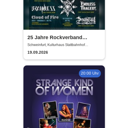
25 Jahre Rockverband
Schweinfurt e.V.
Schweinfurt, Kulturhaus Stattbahnhof
Schweinfurt
19.09.2026
20:00 Uhr