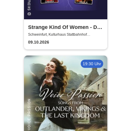
Strange Kind Of Women - Die
einzigen weiblichen Deep
Schweinfurt, Kulturhaus Stattbahnhof
Schweinfurt
Purple Classics
09.10.2026
19:30 Uhr