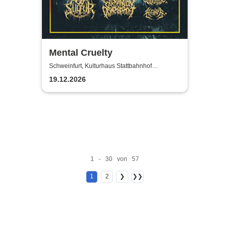
Mental Cruelty
Schweinfurt, Kulturhaus Stattbahnhof
Schweinfurt
19.12.2026
1 - 30 von 57
1
2
❯
❯❯