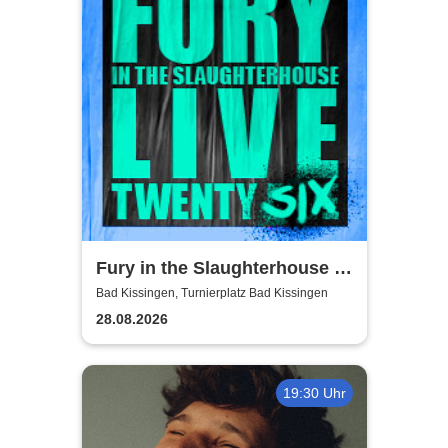
Fury in the Slaughterhouse -
Fury Live Twenty Six
Bad Kissingen, Turnierplatz Bad Kissingen
28.08.2026
19:30 Uhr