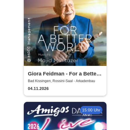
Giora Feidman - For a Better
World
Bad Kissingen, Rossini-Saal - Arkadenbau
04.11.2026
15:00 Uhr