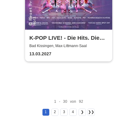
K-POP LIVE! - Die Hits. Die
Moves. Die Show.
Bad Kissingen, Max-Littmann-Saal
13.03.2027
1 - 30 von 92
1
2
3
4
❯
❯❯