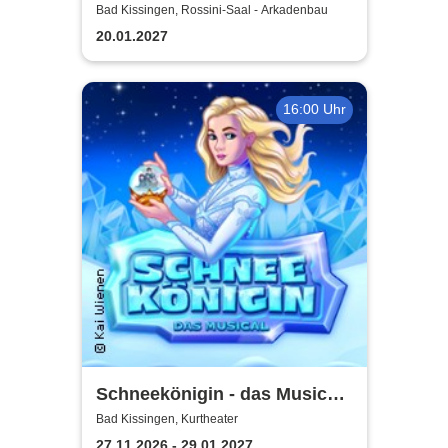
Kosaken Chor - Die
Bad Kissingen, Rossini-Saal - Arkadenbau
Abschiedstournee - Die
20.01.2027
Zugabe
16:00 Uhr
Schneekönigin - das Musical |
Theater Liberi
Bad Kissingen, Kurtheater
27.11.2026 - 29.01.2027