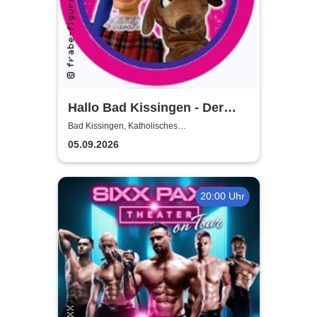
Hallo Bad Kissingen - Der
Kasper und seine Freunde
Bad Kissingen, Katholisches
Gemeindezentrum
kommen zu euch!
05.09.2026
20:00 Uhr