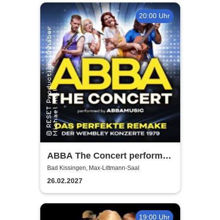
20:00 Uhr
ABBA The Concert performed
by ABBAMUSIC
Bad Kissingen, Max-Littmann-Saal
26.02.2027
19:00 Uhr