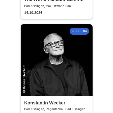
Miller Orchestra
Bad Kissingen, Max-Littmann-Saal
(Regentenbau)
14.10.2026
20:00 Uhr
Konstantin Wecker
Bad Kissingen, Regentenbau Bad Kissingen