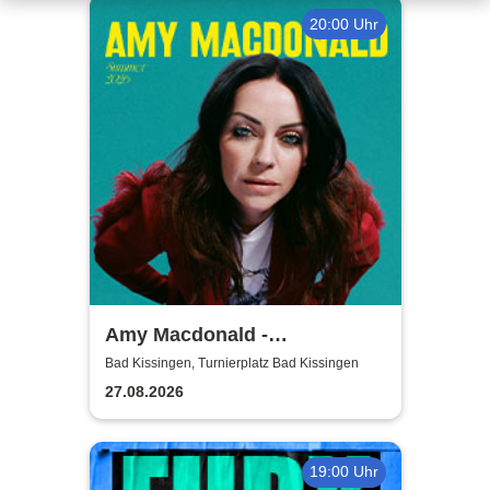
20:00 Uhr
Amy Macdonald -
Sommershows 2026
Bad Kissingen, Turnierplatz Bad Kissingen
27.08.2026
19:00 Uhr