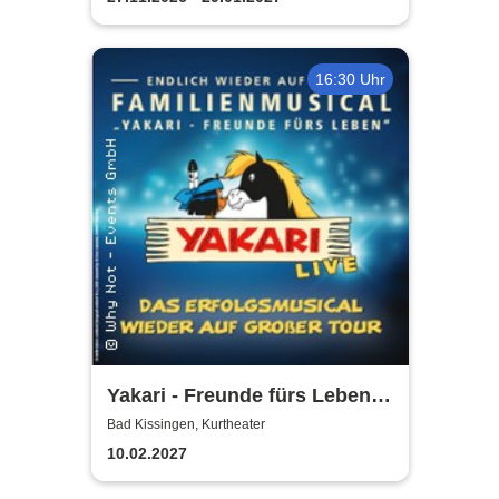
16:30 Uhr
Yakari - Freunde fürs Leben -
Das Musical für die ganze
Bad Kissingen, Kurtheater
Familie
10.02.2027