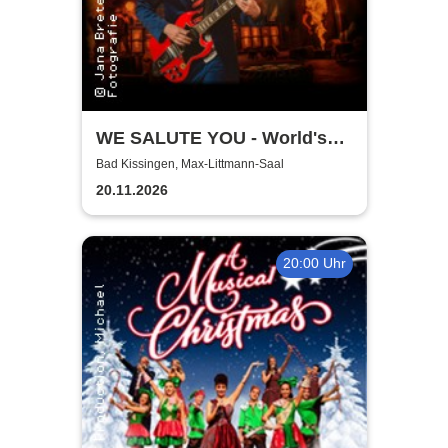
WE SALUTE YOU - World's
biggest Tribute to AC/DC
Bad Kissingen, Max-Littmann-Saal
20.11.2026
20:00 Uhr