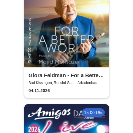
Giora Feidman - For a Better
World
Bad Kissingen, Rossini-Saal - Arkadenbau
04.11.2026
15:00 Uhr