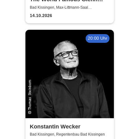
Miller Orchestra
Bad Kissingen, Max-Littmann-Saal
(Regentenbau)
14.10.2026
20:00 Uhr
Konstantin Wecker
Bad Kissingen, Regentenbau Bad Kissingen