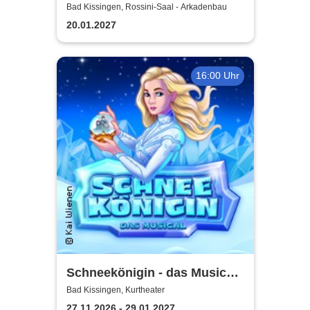
Kosaken Chor - Die
Bad Kissingen, Rossini-Saal - Arkadenbau
Abschiedstournee - Die
20.01.2027
Zugabe
16:00 Uhr
Schneekönigin - das Musical |
Theater Liberi
Bad Kissingen, Kurtheater
27.11.2026 - 29.01.2027