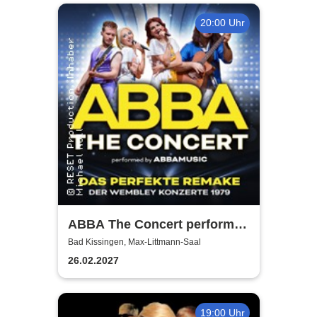
20:00 Uhr
ABBA The Concert performed
by ABBAMUSIC
Bad Kissingen, Max-Littmann-Saal
26.02.2027
19:00 Uhr