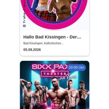
Hallo Bad Kissingen - Der
Kasper und seine Freunde
Bad Kissingen, Katholisches
Gemeindezentrum
kommen zu euch!
05.09.2026
20:00 Uhr