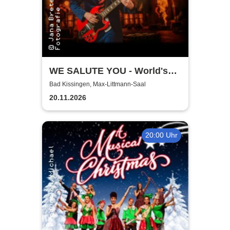
WE SALUTE YOU - World's
biggest Tribute to AC/DC
Bad Kissingen, Max-Littmann-Saal
20.11.2026
20:00 Uhr