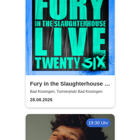
Fury in the Slaughterhouse -
Fury Live Twenty Six
Bad Kissingen, Turnierplatz Bad Kissingen
28.08.2026
19:30 Uhr