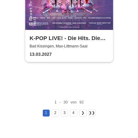
K-POP LIVE! - Die Hits. Die
Moves. Die Show.
Bad Kissingen, Max-Littmann-Saal
13.03.2027
1 - 30 von 92
1
2
3
4
❯
❯❯