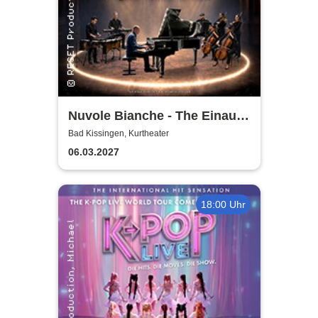
Nuvole Bianche - The Einaudi
Experience - Original Tribute
Bad Kissingen, Kurtheater
from Italy
06.03.2027
18:00 Uhr