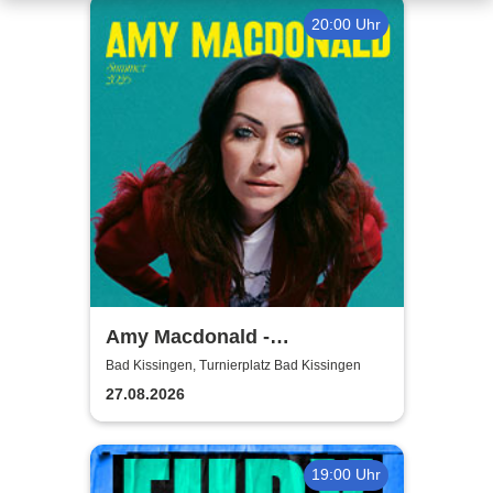
20:00 Uhr
Amy Macdonald -
Sommershows 2026
Bad Kissingen, Turnierplatz Bad Kissingen
27.08.2026
19:00 Uhr