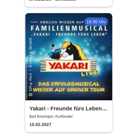
16:30 Uhr
Yakari - Freunde fürs Leben -
Das Musical für die ganze
Bad Kissingen, Kurtheater
Familie
10.02.2027