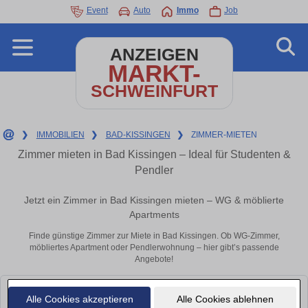
Event
Auto
Immo
Job
ANZEIGEN
MARKT-
SCHWEINFURT
❯
IMMOBILIEN
❯
BAD-KISSINGEN
❯
ZIMMER-MIETEN
Zimmer mieten in Bad Kissingen – Ideal für Studenten &
Pendler
Jetzt ein Zimmer in Bad Kissingen mieten – WG & möblierte
Apartments
Finde günstige Zimmer zur Miete in Bad Kissingen. Ob WG-Zimmer,
möbliertes Apartment oder Pendlerwohnung – hier gibt’s passende
Angebote!
Leider konnten wir derzeit keine passenden Objekte finden. Schauen Sie
Alle Cookies akzeptieren
Alle Cookies ablehnen
bald wieder vorbei!