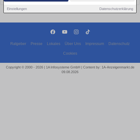
Einstellungen
Datenschutzerklärung
Ratgeber
Presse
Lokales
Über Uns
Impressum
Datenschutz
Cookies
Copyright © 2000 - 2026 | 1A Infosysteme GmbH | Content by: 1A-Anzeigenmarkt.de
09.08.2026