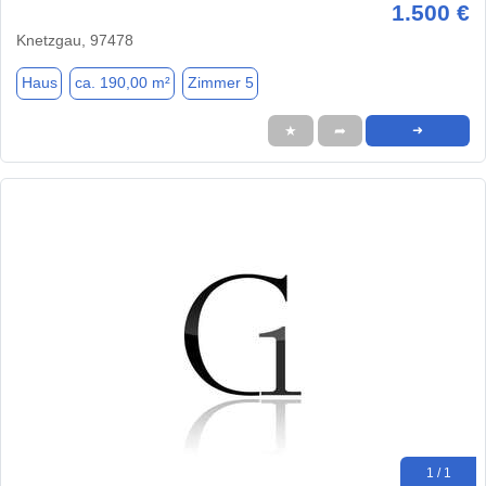
1.500 €
Knetzgau, 97478
Haus
ca. 190,00 m²
Zimmer 5
★
➦
➜
1 / 1