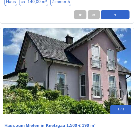
Haus
ca. 140,00 m²
Zimmer 5
★
➦
➜
1 / 1
Haus zum Mieten in Knetzgau 1.500 € 190 m²