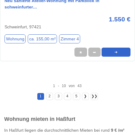
Neu sanierte Atelier-Wohnung mit Parkblick in
schweinfurter…
1.550 €
Schweinfurt, 97421
Wohnung
ca. 155,00 m²
Zimmer 4
★
➦
➜
1 - 10 von 43
1
2
3
4
5
❯
❯❯
Wohnung mieten in Haßfurt
In Haßfurt liegen die durchschnittlichen Mieten bei rund
9 € /m²