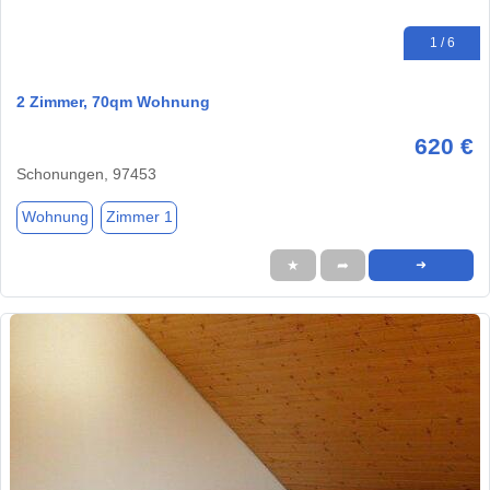
1 / 6
2 Zimmer, 70qm Wohnung
620 €
Schonungen, 97453
Wohnung
Zimmer 1
★
➦
➜