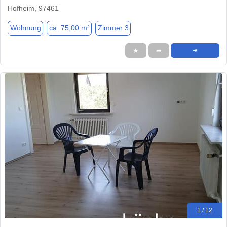
Hofheim, 97461
Wohnung
ca. 75,00 m²
Zimmer 3
★
➦
➜
1 / 12