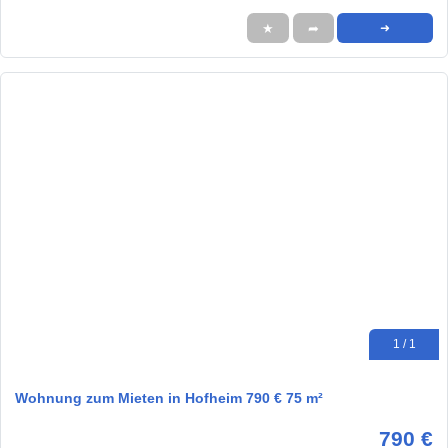
★
➦
➜
1 / 1
Wohnung zum Mieten in Hofheim 790 € 75 m²
790 €