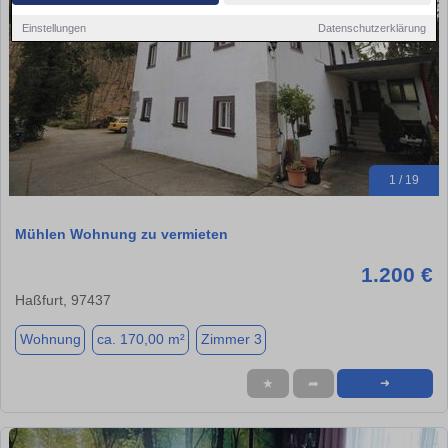
Einstellungen
Datenschutzerklärung
1 / 19
Mühlen Wohnung zu vermieten
1.200 €
Haßfurt, 97437
Wohnung
ca. 170,00 m²
Zimmer 3
★
➦
➜