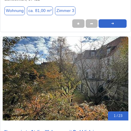
Wohnung
ca. 81,00 m²
Zimmer 3
★
➦
➜
1 / 23