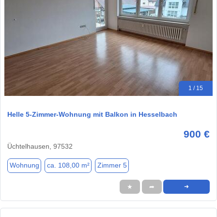
1 / 15
Helle 5-Zimmer-Wohnung mit Balkon in Hesselbach
900 €
Üchtelhausen, 97532
Wohnung
ca. 108,00 m²
Zimmer 5
★
➦
➜