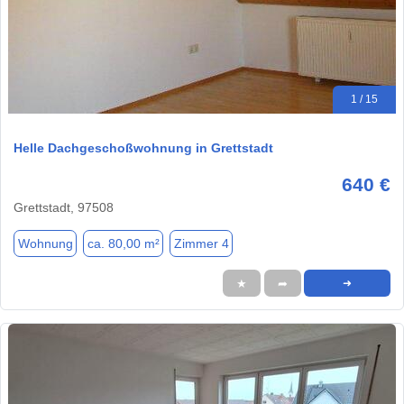
1 / 15
Helle Dachgeschoßwohnung in Grettstadt
640 €
Grettstadt, 97508
Wohnung
ca. 80,00 m²
Zimmer 4
★
➦
➜