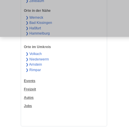
❯ Zeilbaum
Orte in der Nähe
❯ Werneck
❯ Bad Kissingen
❯ Haßfurt
❯ Hammelburg
Orte im Umkreis
❯ Volkach
❯ Niederwerrn
❯ Arnstein
❯ Rimpar
Events
Freizeit
Autos
Jobs