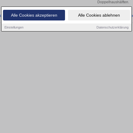
Doppelhaushälften.
Alle Cookies akzeptieren
Alle Cookies ablehnen
onnten wir derzeit keine passenden Objekte finden. Schauen Sie bald wieder vo
Einstellungen
Datenschutzerklärung