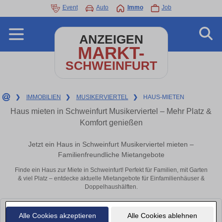
Event
Auto
Immo
Job
ANZEIGEN
MARKT-
SCHWEINFURT
❯
IMMOBILIEN
❯
MUSIKERVIERTEL
❯
HAUS-MIETEN
Haus mieten in Schweinfurt Musikerviertel – Mehr Platz &
Komfort genießen
Jetzt ein Haus in Schweinfurt Musikerviertel mieten –
Familienfreundliche Mietangebote
Finde ein Haus zur Miete in Schweinfurt! Perfekt für Familien, mit Garten
& viel Platz – entdecke aktuelle Mietangebote für Einfamilienhäuser &
Doppelhaushälften.
Leider konnten wir derzeit keine passenden Objekte finden. Schauen Sie
Alle Cookies akzeptieren
Alle Cookies ablehnen
bald wieder vorbei!