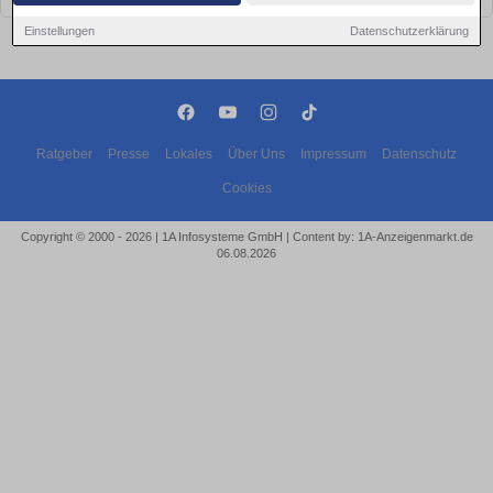
Einstellungen
Datenschutzerklärung
Ratgeber
Presse
Lokales
Über Uns
Impressum
Datenschutz
Cookies
Copyright © 2000 - 2026 | 1A Infosysteme GmbH | Content by: 1A-Anzeigenmarkt.de
06.08.2026