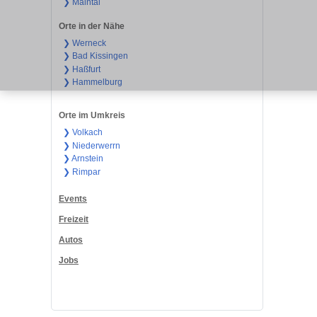
❯ Maintal
Orte in der Nähe
❯ Werneck
❯ Bad Kissingen
❯ Haßfurt
❯ Hammelburg
Orte im Umkreis
❯ Volkach
❯ Niederwerrn
❯ Arnstein
❯ Rimpar
Events
Freizeit
Autos
Jobs