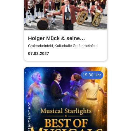
Holger Mück & seine
Egerländer Musikanten
Grafenrheinfeld, Kulturhalle Grafenrheinfeld
07.03.2027
19:30 Uhr