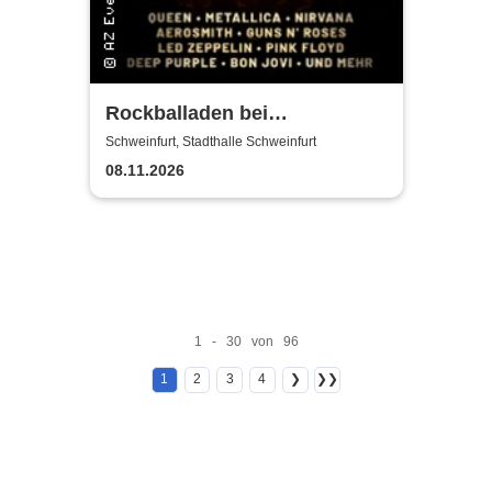
Rockballaden bei
Kerzenschein
Schweinfurt, Stadthalle Schweinfurt
08.11.2026
1 - 30 von 96
1
2
3
4
❯
❯❯