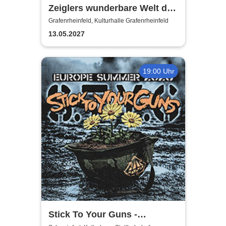
Zeiglers wunderbare Welt des
Fußballs - Immer Glück ist
Grafenrheinfeld, Kulturhalle Grafenrheinfeld
Können!
13.05.2027
19:00 Uhr
Stick To Your Guns -