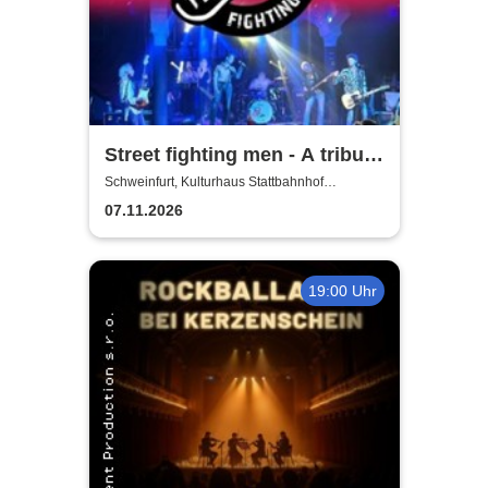
Street fighting men - A tribute
to the Rolling Stones
Schweinfurt, Kulturhaus Stattbahnhof
Schweinfurt
07.11.2026
19:00 Uhr