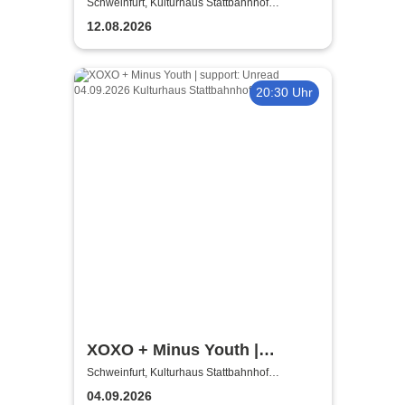
European Summer 2026
Schweinfurt, Kulturhaus Stattbahnhof
Schweinfurt
12.08.2026
20:30 Uhr
XOXO + Minus Youth |
Schweinfurt Hardcore
Schweinfurt, Kulturhaus Stattbahnhof
Schweinfurt
presents
04.09.2026