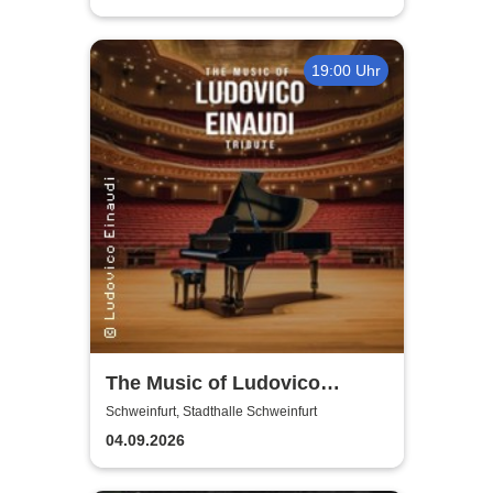
19:00 Uhr
The Music of Ludovico
Einaudi: Tribute-
Schweinfurt, Stadthalle Schweinfurt
Klavierkonzert - Ludovico
04.09.2026
Einaudi Tribute bei