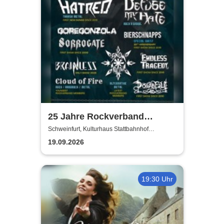
25 Jahre Rockverband
Schweinfurt e.V.
Schweinfurt, Kulturhaus Stattbahnhof
Schweinfurt
19.09.2026
19:30 Uhr