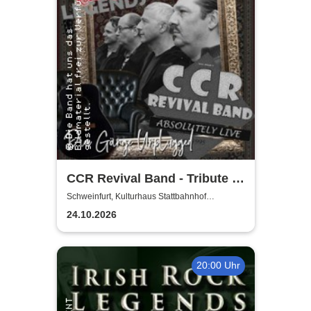
CCR Revival Band - Tribute to
Creedence Clearwater Revival
Schweinfurt, Kulturhaus Stattbahnhof
Schweinfurt
24.10.2026
20:00 Uhr