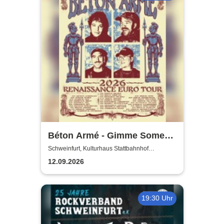
Béton Armé - Gimme Some
Action presents
Schweinfurt, Kulturhaus Stattbahnhof
Schweinfurt
12.09.2026
19:30 Uhr