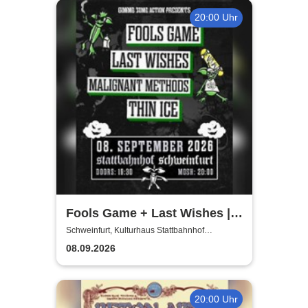
Kerzenschein
20:00 Uhr
Fools Game + Last Wishes |
Gimme Some Action presents
Schweinfurt, Kulturhaus Stattbahnhof
Schweinfurt
08.09.2026
20:00 Uhr