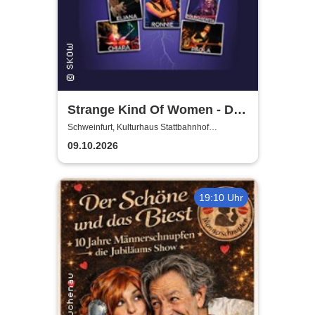
Strange Kind Of Women - Die
einzigen weiblichen Deep
Schweinfurt, Kulturhaus Stattbahnhof
Schweinfurt
Purple Classics
09.10.2026
19:10 Uhr