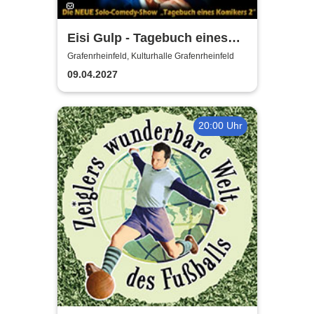
Eisi Gulp - Tagebuch eines
Komikers 2 (neues
Grafenrheinfeld, Kulturhalle Grafenrheinfeld
Programm)
09.04.2027
20:00 Uhr