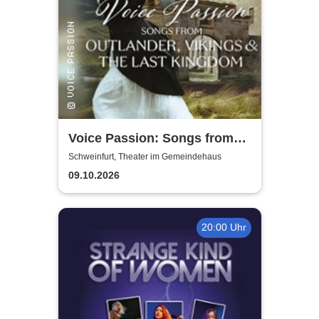
Voice Passion: Songs from
Outlander, Vikings & The Last
Schweinfurt, Theater im Gemeindehaus
Kingdom
09.10.2026
20:00 Uhr