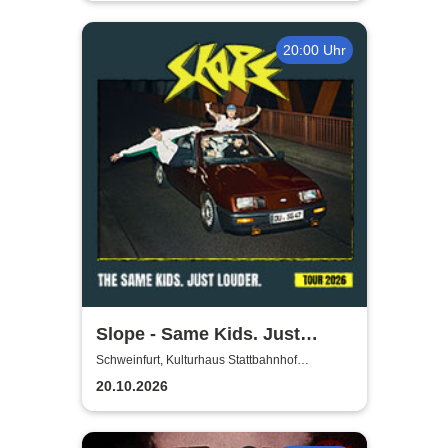
20:00 Uhr
Slope - Same Kids. Just
louder. - Tour 2026
Schweinfurt, Kulturhaus Stattbahnhof
Schweinfurt
20.10.2026