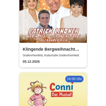
Klingende Bergweihnacht
2026 - Die volkstümliche
Grafenrheinfeld, Kulturhalle Grafenrheinfeld
Weihnachtsrevue
05.12.2026
16:00 Uhr