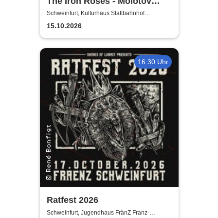
The Iron Roses - Molotov
Nights Tour 2026
Schweinfurt, Kulturhaus Stattbahnhof
Schweinfurt
15.10.2026
16:30 Uhr
Ratfest 2026
Schweinfurt, Jugendhaus FränZ Franz-