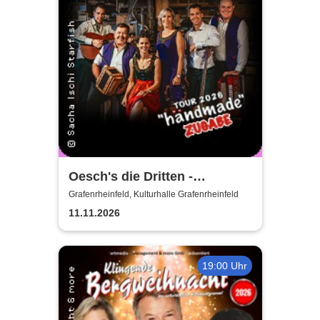
Oesch's die Dritten -
Händmade Tour 2025
Grafenrheinfeld, Kulturhalle Grafenrheinfeld
11.11.2026
19:00 Uhr