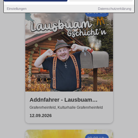
Einstellungen
Datenschutzerklärung
20:00 Uhr
Addnfahrer - Lausbuam
Gschicht'n
Grafenrheinfeld, Kulturhalle Grafenrheinfeld
12.09.2026