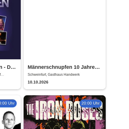
 - Die
Männerschnupfen 10 Jahre
eep
Jubiläumsshow
f
Schweinfurt, Gasthaus Handwerk
10.10.2026
0:00 Uhr
20:00 Uhr