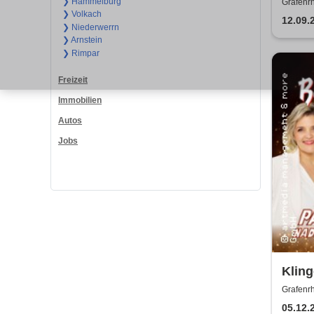
Gschi
❯ Hammelburg
Grafenrh
❯ Volkach
12.09.
❯ Niederwerrn
❯ Arnstein
❯ Rimpar
Freizeit
Immobilien
Autos
Jobs
Klin
2026 
Grafenrh
Weih
05.12.