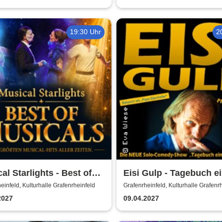
19:30 Uhr
2
al Starlights - Best of
Eisi Gulp - Tagebuch e
cals
Komikers 2 (neues
einfeld, Kulturhalle Grafenrheinfeld
Grafenrheinfeld, Kulturhalle Grafenr
Programm)
2027
09.04.2027