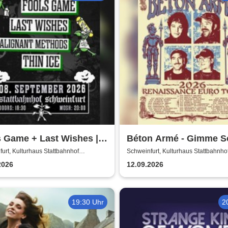
 Game + Last Wishes |
Béton Armé - Gimme 
e Some Action presents
Action presents
urt, Kulturhaus Stattbahnhof
Schweinfurt, Kulturhaus Stattbahnho
furt
Schweinfurt
2026
12.09.2026
19:30 Uhr
2