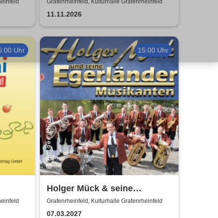
Händmade Tour 2025
heinfeld
Grafenrheinfeld, Kulturhalle Grafenrheinfeld
11.11.2026
6:00 Uhr
15:00 Uhr
Holger Mück & seine
Egerländer Musikanten
heinfeld
Grafenrheinfeld, Kulturhalle Grafenrheinfeld
07.03.2027