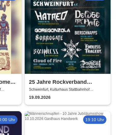
Some
25 Jahre Rockverband
Schweinfurt e.V.
f
Schweinfurt, Kulturhaus Stattbahnhof
Schweinfurt
19.09.2026
0:00 Uhr
19:10 Uhr