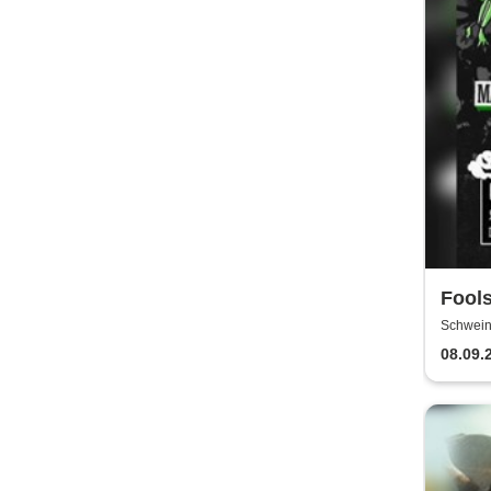
Fools
Gimm
Schweinf
Schwein
08.09.