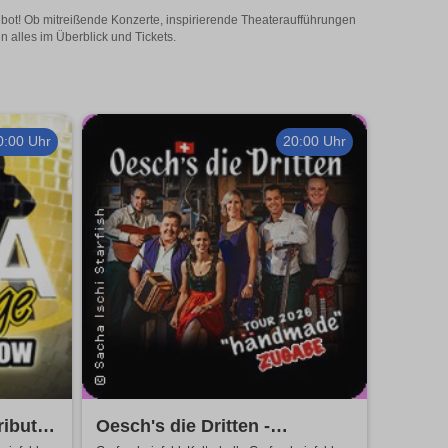
ebot! Ob mitreißende Konzerte, inspirierende Theateraufführungen
 alles im Überblick und Tickets.
0:00 Uhr
20:00 Uhr
ribute
Oesch's die Dritten -