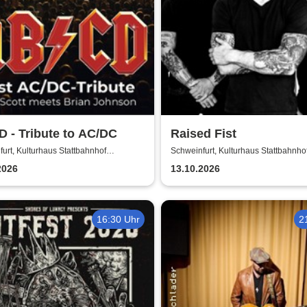
 - Tribute to AC/DC
Raised Fist
urt, Kulturhaus Stattbahnhof
Schweinfurt, Kulturhaus Stattbahnho
furt
Schweinfurt
2026
13.10.2026
16:30 Uhr
2