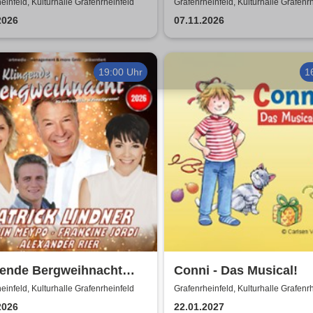
cht'n
Show
einfeld, Kulturhalle Grafenrheinfeld
Grafenrheinfeld, Kulturhalle Grafenr
2026
07.11.2026
19:00 Uhr
1
gende Bergweihnacht
Conni - Das Musical!
- Die volkstümliche
einfeld, Kulturhalle Grafenrheinfeld
Grafenrheinfeld, Kulturhalle Grafenr
nachtsrevue
2026
22.01.2027