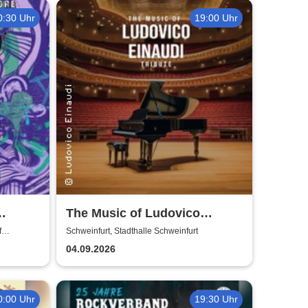
0:30 Uhr
19:00 Uhr
The Music of Ludovico
Einaudi: Tribute-
f
Schweinfurt, Stadthalle Schweinfurt
Klavierkonzert - Ludovico
04.09.2026
Einaudi Tribute bei
Kerzenschein
0:00 Uhr
19:30 Uhr