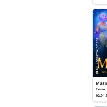
Music
Musi
Grafenrh
02.04.