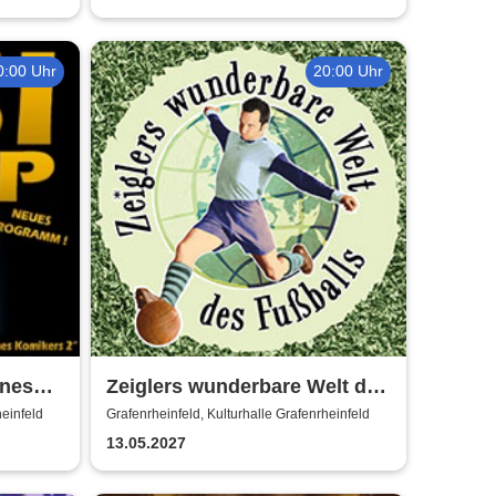
0:00 Uhr
20:00 Uhr
ines
Zeiglers wunderbare Welt des
Fußballs - Immer Glück ist
heinfeld
Grafenrheinfeld, Kulturhalle Grafenrheinfeld
Können!
13.05.2027