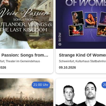
e Passion: Songs from
Strange Kind Of Women
nder, Vikings & The Last
einzigen weiblichen D
furt, Theater im Gemeindehaus
Schweinfurt, Kulturhaus Stattbahnho
Schweinfurt
dom
Purple Classics
2026
09.10.2026
21:00 Uhr
2