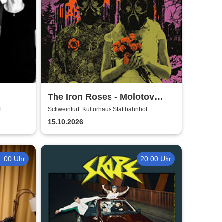
The Iron Roses - Molotov
Nights Tour 2026
f
Schweinfurt, Kulturhaus Stattbahnhof
Schweinfurt
15.10.2026
1:00 Uhr
20:00 Uhr