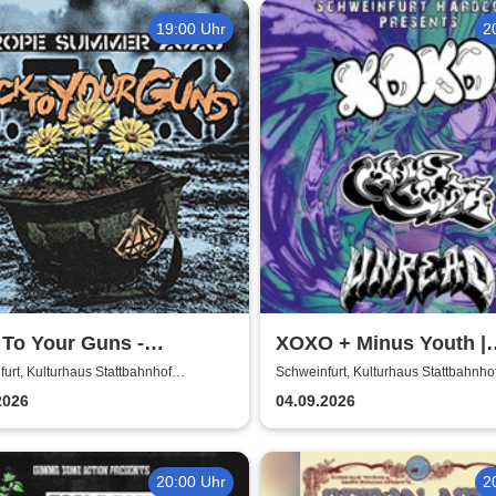
19:00 Uhr
2
 To Your Guns -
XOXO + Minus Youth |
pean Summer 2026
Schweinfurt Hardcore
urt, Kulturhaus Stattbahnhof
Schweinfurt, Kulturhaus Stattbahnho
furt
Schweinfurt
presents
2026
04.09.2026
20:00 Uhr
2