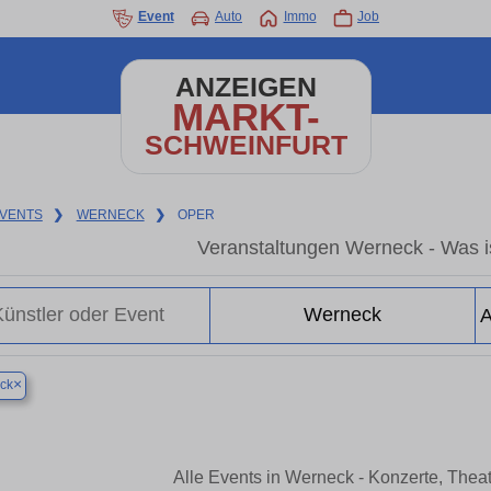
Event
Auto
Immo
Job
ANZEIGEN
MARKT-
SCHWEINFURT
VENTS
❯
WERNECK
❯
OPER
Veranstaltungen Werneck - Was i
×
ck
Alle Events in Werneck - Konzerte, Thea