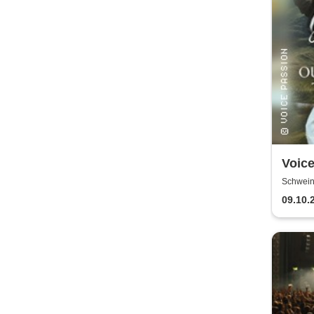
Voic
Outla
Schwein
King
09.10.