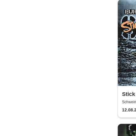
Stick
Euro
Schweinf
Schwein
12.08.