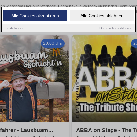
len wissen was los ist in Werneck? Erleben Sie in Werneck vielseitiges Event-Ang
oder aufregende Veranstaltungen in Werneck – hier finden
Alle Cookies akzeptieren
Alle Cookies ablehnen
Einstellungen
Datenschutzerklärung
20:00 Uhr
2
fahrer - Lausbuam
ABBA on Stage - The T