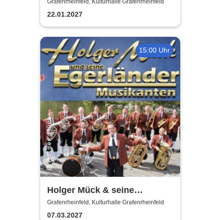
Grafenrheinfeld, Kulturhalle Grafenrheinfeld
22.01.2027
15:00 Uhr
Holger Mück & seine
Egerländer Musikanten
Grafenrheinfeld, Kulturhalle Grafenrheinfeld
07.03.2027