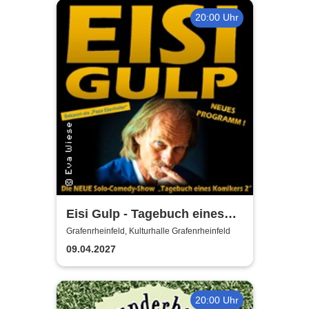
20:00 Uhr
Eisi Gulp - Tagebuch eines
Komikers 2 (neues
Grafenrheinfeld, Kulturhalle Grafenrheinfeld
Programm)
09.04.2027
20:00 Uhr