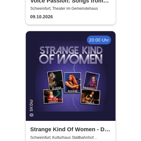
Voice Passion: Songs from
Outlander, Vikings & The Last
Schweinfurt, Theater im Gemeindehaus
Kingdom
09.10.2026
20:00 Uhr
Strange Kind Of Women - Die
einzigen weiblichen Deep
Schweinfurt, Kulturhaus Stattbahnhof