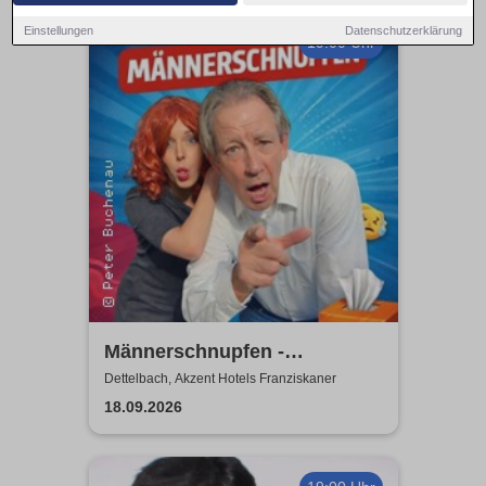
Einstellungen
Datenschutzerklärung
19:00 Uhr
Männerschnupfen -
Buchenau Comedy Tour
Dettelbach, Akzent Hotels Franziskaner
18.09.2026