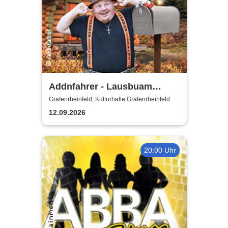
Addnfahrer - Lausbuam
Gschicht'n
Grafenrheinfeld, Kulturhalle Grafenrheinfeld
12.09.2026
20:00 Uhr