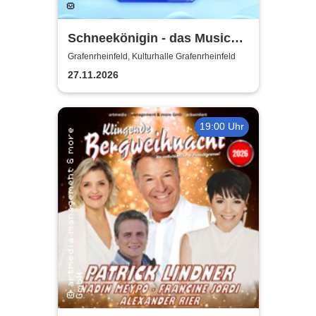
Schneekönigin - das Musical |
Theater Liberi
Grafenrheinfeld, Kulturhalle Grafenrheinfeld
27.11.2026
19:00 Uhr