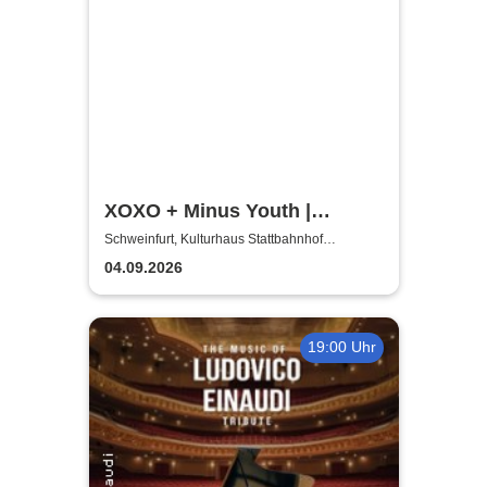
XOXO + Minus Youth |
Schweinfurt Hardcore
Schweinfurt, Kulturhaus Stattbahnhof
Schweinfurt
presents
04.09.2026
19:00 Uhr