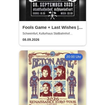
Fools Game + Last Wishes |
Gimme Some Action presents
Schweinfurt, Kulturhaus Stattbahnhof
Schweinfurt
08.09.2026
20:00 Uhr