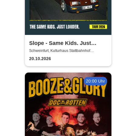
Slope - Same Kids. Just
louder. - Tour 2026
Schweinfurt, Kulturhaus Stattbahnhof
Schweinfurt
20.10.2026
20:00 Uhr