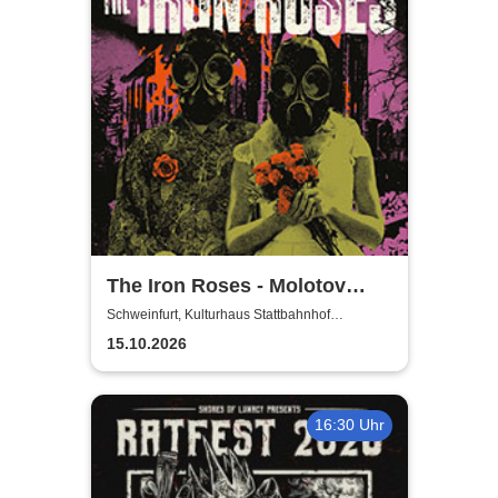
The Iron Roses - Molotov
Nights Tour 2026
Schweinfurt, Kulturhaus Stattbahnhof
Schweinfurt
15.10.2026
16:30 Uhr