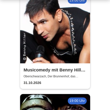
19:00 Uhr
Musicomedy mit Benny Hiller
- Glamour Dinner in 4 Gängen
Oberschwarzach, Der Brunnenhof, das
fränkische Landgasthaus
31.10.2026
19:00 Uhr