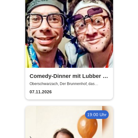
Comedy-Dinner mit Lubber &
Babbo | "The Best Of" in 4
Oberschwarzach, Der Brunnenhof, das
fränkische Landgasthaus
Gängen
07.11.2026
19:00 Uhr