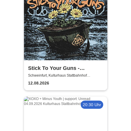
Stick To Your Guns -
European Summer 2026
Schweinfurt, Kulturhaus Stattbahnhof
Schweinfurt
12.08.2026
20:30 Uhr