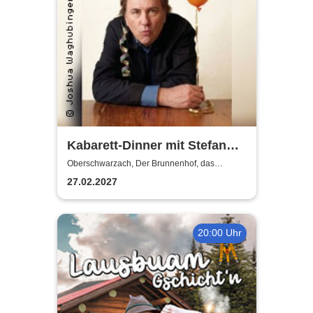
Kabarett-Dinner mit Stefan
Waghubinger - Früher waren
Oberschwarzach, Der Brunnenhof, das
fränkische Landgasthaus
weniger Kerzen
27.02.2027
20:00 Uhr