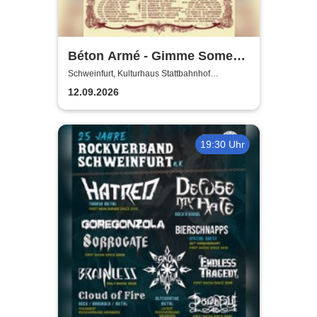
Béton Armé - Gimme Some
Action presents
Schweinfurt, Kulturhaus Stattbahnhof
Schweinfurt
12.09.2026
19:30 Uhr