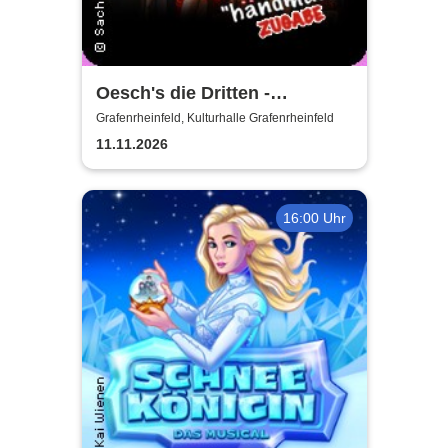
Oesch's die Dritten -
Händmade Tour 2025
Grafenrheinfeld, Kulturhalle Grafenrheinfeld
11.11.2026
16:00 Uhr