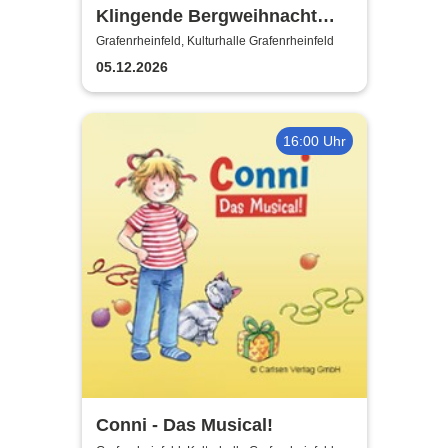
Klingende Bergweihnacht
2026 - Die volkstümliche
Grafenrheinfeld, Kulturhalle Grafenrheinfeld
Weihnachtsrevue
05.12.2026
16:00 Uhr
Conni - Das Musical!