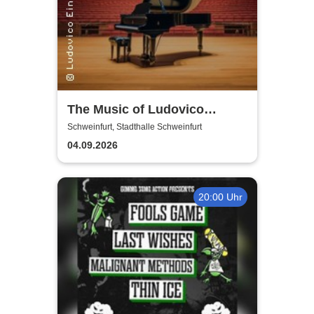
The Music of Ludovico
Einaudi: Tribute-
Schweinfurt, Stadthalle Schweinfurt
Klavierkonzert - Ludovico
04.09.2026
Einaudi Tribute bei
Kerzenschein
20:00 Uhr