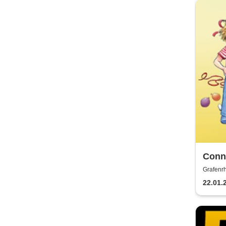
Conni
Grafenrh
22.01.