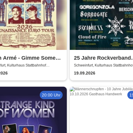
n Armé - Gimme Some
25 Jahre Rockverband
n presents
Schweinfurt e.V.
urt, Kulturhaus Stattbahnhof
Schweinfurt, Kulturhaus Stattbahnho
furt
Schweinfurt
2026
19.09.2026
20:00 Uhr
1