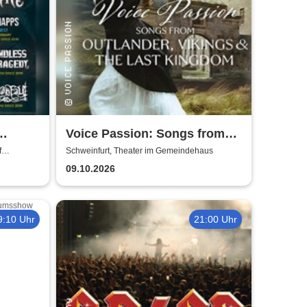
Voice Passion: Songs from
Outlander, Vikings & The Last
f
Schweinfurt, Theater im Gemeindehaus
Kingdom
09.10.2026
9:10 Uhr
21:00 Uhr