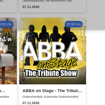
 Gängen
Babbo | "The Best Of" in 4
as
Oberschwarzach, Der Brunnenhof, das
fränkische Landgasthaus
Gängen
07.11.2026
0:00 Uhr
20:00 Uhr
m
ABBA on Stage - The Tribute
Show
heinfeld
Grafenrheinfeld, Kulturhalle Grafenrheinfeld
07.11.2026