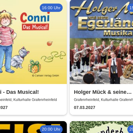
16:00 Uhr
1
 - Das Musical!
Holger Mück & seine
Egerländer Musikanten
einfeld, Kulturhalle Grafenrheinfeld
Grafenrheinfeld, Kulturhalle Grafenr
2027
07.03.2027
20:00 Uhr
2