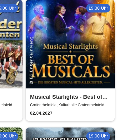
5:00 Uhr
19:30 Uhr
Musical Starlights - Best of
Musicals
heinfeld
Grafenrheinfeld, Kulturhalle Grafenrheinfeld
02.04.2027
0:00 Uhr
19:00 Uhr