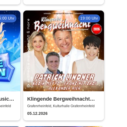
6:00 Uhr
19:00 Uhr
sical |
Klingende Bergweihnacht
2026 - Die volkstümliche
heinfeld
Grafenrheinfeld, Kulturhalle Grafenrheinfeld
Weihnachtsrevue
05.12.2026