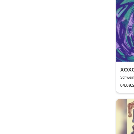
XOXO
Schw
Schweinf
Schwein
pres
04.09.