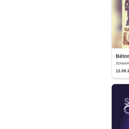
Béto
Actio
Schweinf
Schwein
12.09.