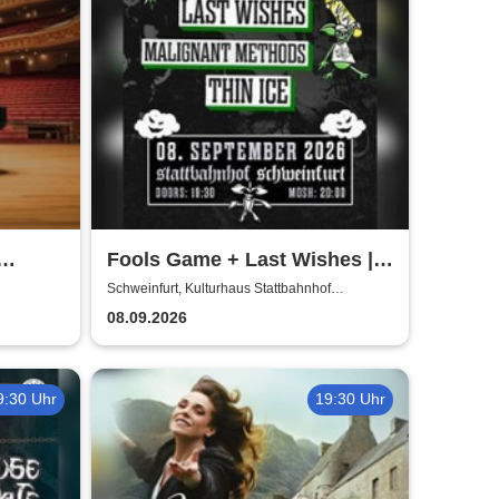
Fools Game + Last Wishes |
Gimme Some Action presents
Schweinfurt, Kulturhaus Stattbahnhof
Schweinfurt
ico
08.09.2026
9:30 Uhr
19:30 Uhr