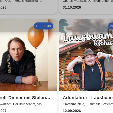
enau Comedy Tour
- Glamour Dinner in 4
ch, Akzent Hotels Franziskaner
Oberschwarzach, Der Brunnenhof, d
fränkische Landgasthaus
2026
31.10.2026
19:00 Uhr
2
ett-Dinner mit Stefan
Addnfahrer - Lausbua
ubinger - Früher waren
Gschicht'n
warzach, Der Brunnenhof, das
Grafenrheinfeld, Kulturhalle Grafenr
che Landgasthaus
ger Kerzen
2027
12.09.2026