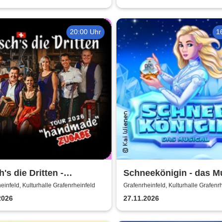
20:00 Uhr
1
's die Dritten -
Schneekönigin - das Mu
made Tour 2025
Theater Liberi
einfeld, Kulturhalle Grafenrheinfeld
Grafenrheinfeld, Kulturhalle Grafenr
2026
27.11.2026