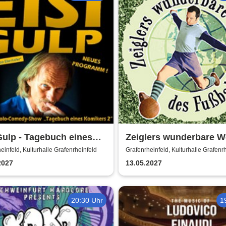
Gulp - Tagebuch eines
Zeiglers wunderbare W
kers 2 (neues
Fußballs - Immer Glück
einfeld, Kulturhalle Grafenrheinfeld
Grafenrheinfeld, Kulturhalle Grafenr
ramm)
Können!
2027
13.05.2027
20:30 Uhr
1