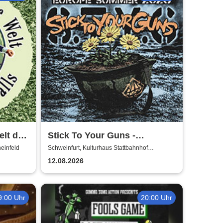
elt des
Stick To Your Guns -
 ist
European Summer 2026
heinfeld
Schweinfurt, Kulturhaus Stattbahnhof
Schweinfurt
12.08.2026
9:00 Uhr
20:00 Uhr