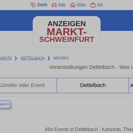
Event
Auto
Immo
Job
ANZEIGEN
MARKT-
SCHWEINFURT
VENTS
❯
DETTELBACH
❯
MESSEN
Veranstaltungen Dettelbach - Was is
×
bach
Alle Events in Dettelbach - Konzerte, Th