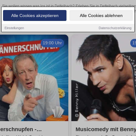
Sie wollen wissen was los ist in Dettelbach? Erleben Sie in Dettelbach vielseiti
Theateraufführungen oder aufregende Veranstaltungen in Dettelbach –
Alle Cookies akzeptieren
Alle Cookies ablehnen
Einstellungen
Datenschutzerklärung
19:00 Uhr
1
erschnupfen -
Musicomedy mit Benny 