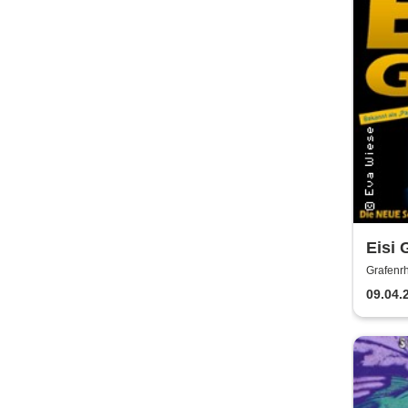
Eisi 
Komi
Grafenrh
Prog
09.04.