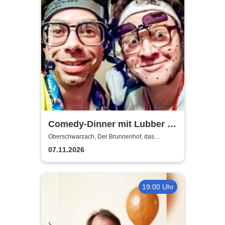
Comedy-Dinner mit Lubber &
Babbo | "The Best Of" in 4
Oberschwarzach, Der Brunnenhof, das
fränkische Landgasthaus
Gängen
07.11.2026
19:00 Uhr