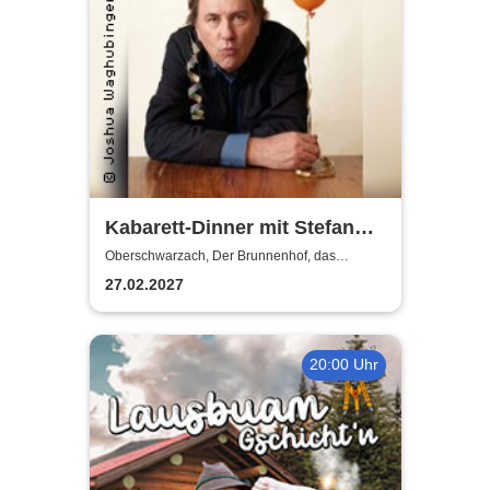
Kabarett-Dinner mit Stefan
Waghubinger - Früher waren
Oberschwarzach, Der Brunnenhof, das
fränkische Landgasthaus
weniger Kerzen
27.02.2027
20:00 Uhr