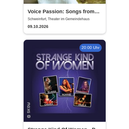
Voice Passion: Songs from
Outlander, Vikings & The Last
Schweinfurt, Theater im Gemeindehaus
Kingdom
09.10.2026
20:00 Uhr