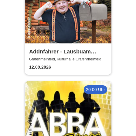
Addnfahrer - Lausbuam
Gschicht'n
Grafenrheinfeld, Kulturhalle Grafenrheinfeld
12.09.2026
20:00 Uhr