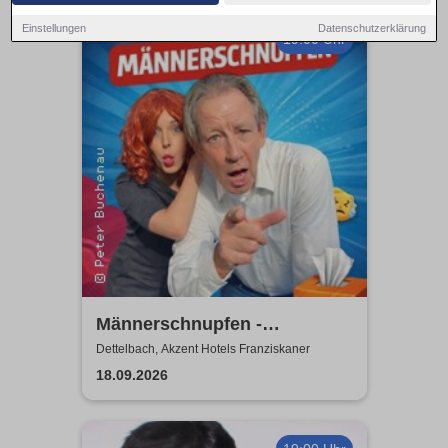
Einstellungen
Datenschutzerklärung
19:00 Uhr
Männerschnupfen -
Buchenau Comedy Tour
Dettelbach, Akzent Hotels Franziskaner
18.09.2026