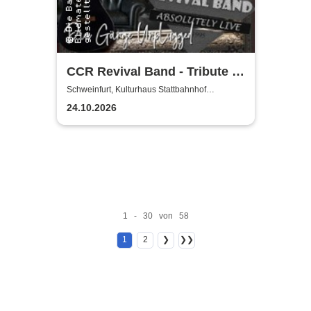
CCR Revival Band - Tribute to
Creedence Clearwater Revival
Schweinfurt, Kulturhaus Stattbahnhof
Schweinfurt
24.10.2026
1 - 30 von 58
1
2
❯
❯❯