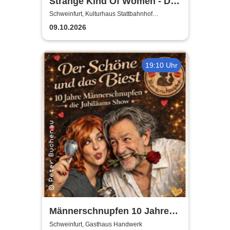
Strange Kind Of Women - Die
einzigen weiblichen Deep
Schweinfurt, Kulturhaus Stattbahnhof
Schweinfurt
Purple Classics
09.10.2026
19:10 Uhr
Männerschnupfen 10 Jahre
Jubiläumsshow
Schweinfurt, Gasthaus Handwerk