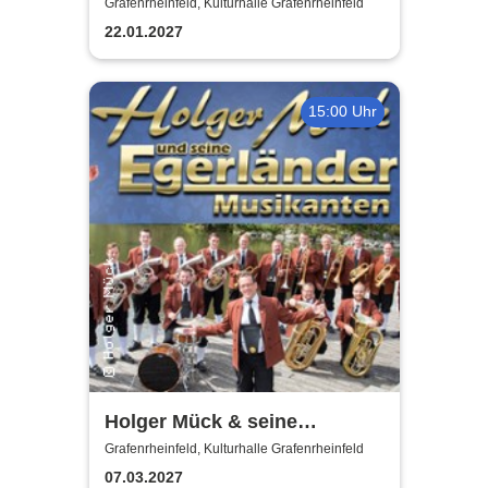
Grafenrheinfeld, Kulturhalle Grafenrheinfeld
22.01.2027
15:00 Uhr
Holger Mück & seine
Egerländer Musikanten
Grafenrheinfeld, Kulturhalle Grafenrheinfeld
07.03.2027