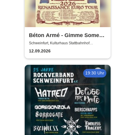
Béton Armé - Gimme Some
Action presents
Schweinfurt, Kulturhaus Stattbahnhof
Schweinfurt
12.09.2026
19:30 Uhr