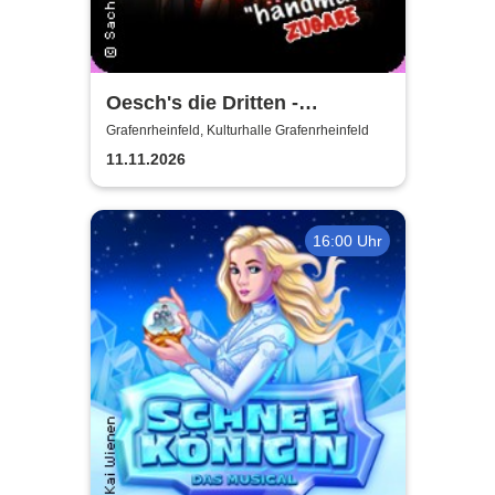
Oesch's die Dritten -
Händmade Tour 2025
Grafenrheinfeld, Kulturhalle Grafenrheinfeld
11.11.2026
16:00 Uhr