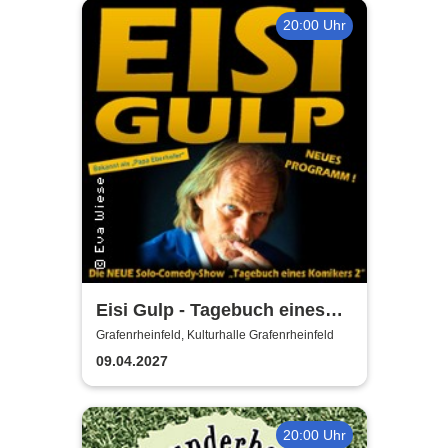
20:00 Uhr
Eisi Gulp - Tagebuch eines
Komikers 2 (neues
Grafenrheinfeld, Kulturhalle Grafenrheinfeld
Programm)
09.04.2027
20:00 Uhr