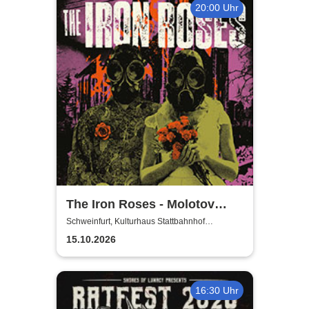
20:00 Uhr
The Iron Roses - Molotov
Nights Tour 2026
Schweinfurt, Kulturhaus Stattbahnhof
Schweinfurt
15.10.2026
16:30 Uhr