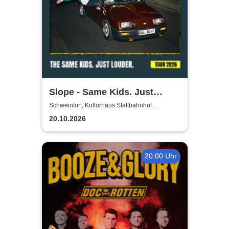
Slope - Same Kids. Just
louder. - Tour 2026
Schweinfurt, Kulturhaus Stattbahnhof
Schweinfurt
20.10.2026
20:00 Uhr