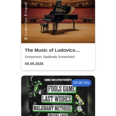
The Music of Ludovico
Einaudi: Tribute-
Schweinfurt, Stadthalle Schweinfurt
Klavierkonzert - Ludovico
04.09.2026
Einaudi Tribute bei
Kerzenschein
20:00 Uhr