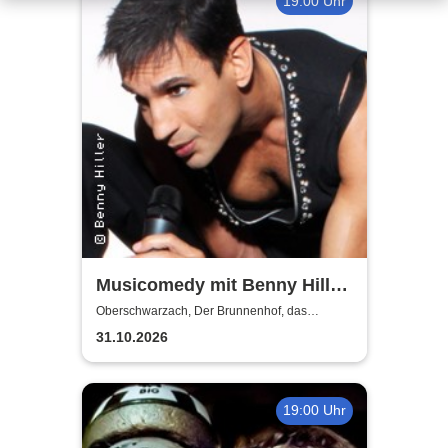
19:00 Uhr
Musicomedy mit Benny Hiller
- Glamour Dinner in 4 Gängen
Oberschwarzach, Der Brunnenhof, das
fränkische Landgasthaus
31.10.2026
19:00 Uhr