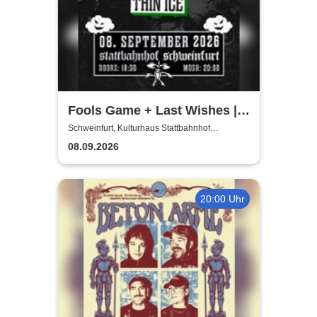
Fools Game + Last Wishes |
Gimme Some Action presents
Schweinfurt, Kulturhaus Stattbahnhof
Schweinfurt
08.09.2026
20:00 Uhr