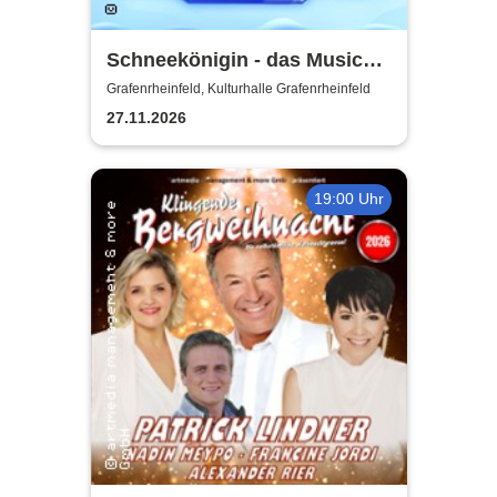
Schneekönigin - das Musical |
Theater Liberi
Grafenrheinfeld, Kulturhalle Grafenrheinfeld
27.11.2026
19:00 Uhr