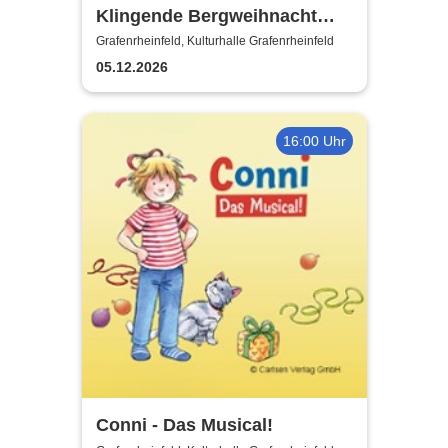
Klingende Bergweihnacht
2026 - Die volkstümliche
Grafenrheinfeld, Kulturhalle Grafenrheinfeld
Weihnachtsrevue
05.12.2026
16:00 Uhr
Conni - Das Musical!