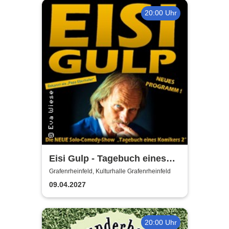
20:00 Uhr
Eisi Gulp - Tagebuch eines
Komikers 2 (neues
Grafenrheinfeld, Kulturhalle Grafenrheinfeld
Programm)
09.04.2027
20:00 Uhr