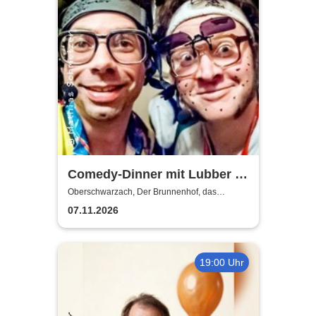
Comedy-Dinner mit Lubber &
Babbo | "The Best Of" in 4
Oberschwarzach, Der Brunnenhof, das
fränkische Landgasthaus
Gängen
07.11.2026
19:00 Uhr