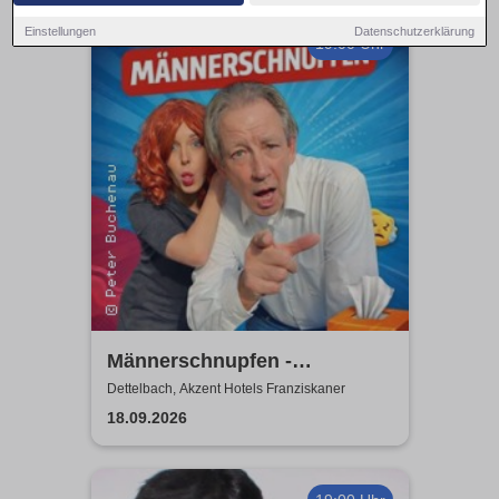
Einstellungen
Datenschutzerklärung
19:00 Uhr
Männerschnupfen -
Buchenau Comedy Tour
Dettelbach, Akzent Hotels Franziskaner
18.09.2026