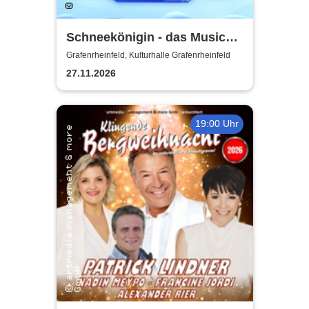
Schneekönigin - das Musical |
Theater Liberi
Grafenrheinfeld, Kulturhalle Grafenrheinfeld
27.11.2026
19:00 Uhr