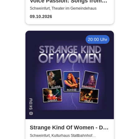
Voice Passion: Songs from
Outlander, Vikings & The Last
Schweinfurt, Theater im Gemeindehaus
Kingdom
09.10.2026
20:00 Uhr
Strange Kind Of Women - Die
einzigen weiblichen Deep
Schweinfurt, Kulturhaus Stattbahnhof