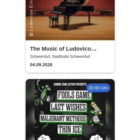
The Music of Ludovico
Einaudi: Tribute-
Schweinfurt, Stadthalle Schweinfurt
Klavierkonzert - Ludovico
04.09.2026
Einaudi Tribute bei
Kerzenschein
20:00 Uhr