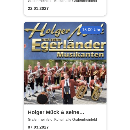
Grafenrheinfeld, Kulturhalle Grafenrheinfeld
22.01.2027
15:00 Uhr
Holger Mück & seine
Egerländer Musikanten
Grafenrheinfeld, Kulturhalle Grafenrheinfeld
07.03.2027