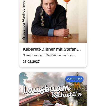
Kabarett-Dinner mit Stefan
Waghubinger - Früher waren
Oberschwarzach, Der Brunnenhof, das
fränkische Landgasthaus
weniger Kerzen
27.02.2027
20:00 Uhr