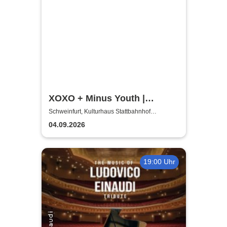
XOXO + Minus Youth |
Schweinfurt Hardcore
Schweinfurt, Kulturhaus Stattbahnhof
Schweinfurt
presents
04.09.2026
19:00 Uhr