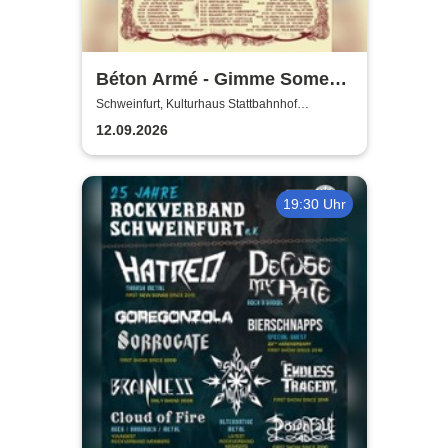
Béton Armé - Gimme Some
Action presents
Schweinfurt, Kulturhaus Stattbahnhof
Schweinfurt
12.09.2026
19:30 Uhr