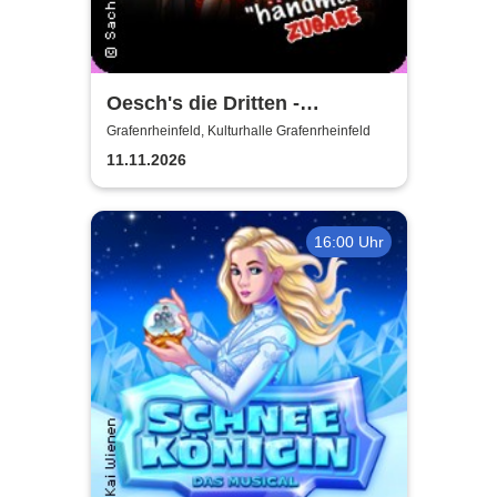
Oesch's die Dritten -
Händmade Tour 2025
Grafenrheinfeld, Kulturhalle Grafenrheinfeld
11.11.2026
16:00 Uhr