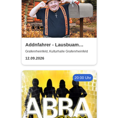
Addnfahrer - Lausbuam
Gschicht'n
Grafenrheinfeld, Kulturhalle Grafenrheinfeld
12.09.2026
20:00 Uhr