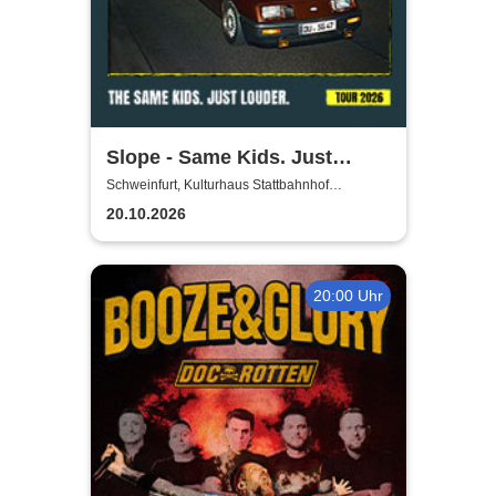
Slope - Same Kids. Just
louder. - Tour 2026
Schweinfurt, Kulturhaus Stattbahnhof
Schweinfurt
20.10.2026
20:00 Uhr