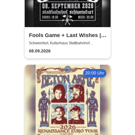
Fools Game + Last Wishes |
Gimme Some Action presents
Schweinfurt, Kulturhaus Stattbahnhof
Schweinfurt
08.09.2026
20:00 Uhr