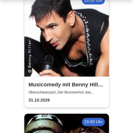
19:00 Uhr
Musicomedy mit Benny Hiller
- Glamour Dinner in 4 Gängen
Oberschwarzach, Der Brunnenhof, das
fränkische Landgasthaus
31.10.2026
19:00 Uhr