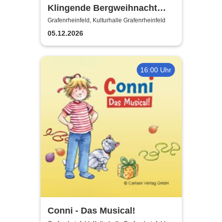
Klingende Bergweihnacht
2026 - Die volkstümliche
Grafenrheinfeld, Kulturhalle Grafenrheinfeld
Weihnachtsrevue
05.12.2026
16:00 Uhr
Conni - Das Musical!