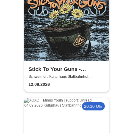
Stick To Your Guns -
European Summer 2026
Schweinfurt, Kulturhaus Stattbahnhof
Schweinfurt
12.08.2026
20:30 Uhr