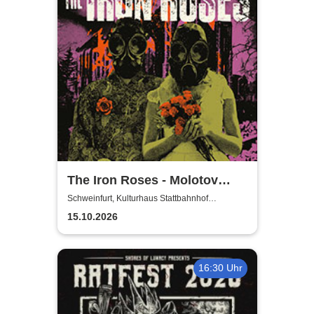
The Iron Roses - Molotov
Nights Tour 2026
Schweinfurt, Kulturhaus Stattbahnhof
Schweinfurt
15.10.2026
16:30 Uhr