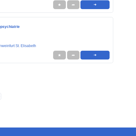
★
➦
➜
opsychiatrie
einfurt St. Elisabeth
★
➦
➜
❯