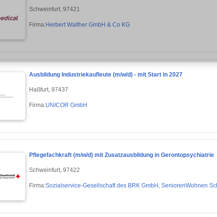
Schweinfurt, 97421
Firma:
Herbert Walther GmbH & Co KG
Ausbildung Industriekaufleute (m/w/d) - mit Start in 2027
Haßfurt, 97437
Firma:
UNICOR GmbH
Pflegefachkraft (m/w/d) mit Zusatzausbildung in Gerontopsychiatrie
Schweinfurt, 97422
Firma:
Sozialservice-Gesellschaft des BRK GmbH, SeniorenWohnen Schw