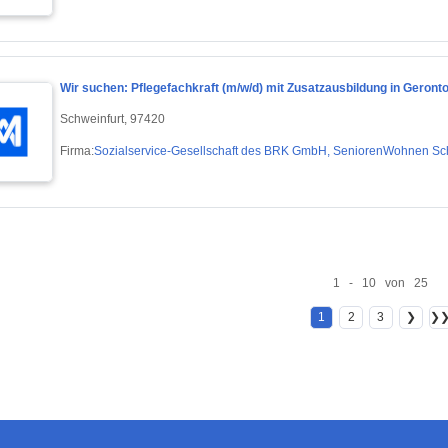
Wir suchen: Pflegefachkraft (m/w/d) mit Zusatzausbildung in Geront
Schweinfurt, 97420
Firma:
Sozialservice-Gesellschaft des BRK GmbH, SeniorenWohnen Schw
1 - 10 von 25
1
2
3
❯
❯