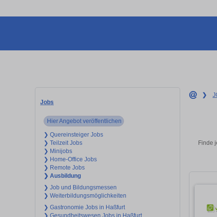
❯
J
Jobs
Hier Angebot veröffentlichen
❯ Quereinsteiger Jobs
Finde j
❯ Teilzeit Jobs
❯ Minijobs
❯ Home-Office Jobs
❯ Remote Jobs
❯ Ausbildung
❯ Job und Bildungsmessen
❯ Weiterbildungsmöglichkeiten
❯ Gastronomie Jobs in Haßfurt
❯ Gesundheitswesen Jobs in Haßfurt