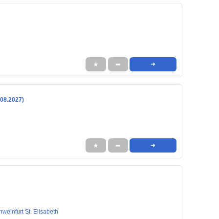
★
➦
➜
.08.2027)
★
➦
➜
einfurt St. Elisabeth