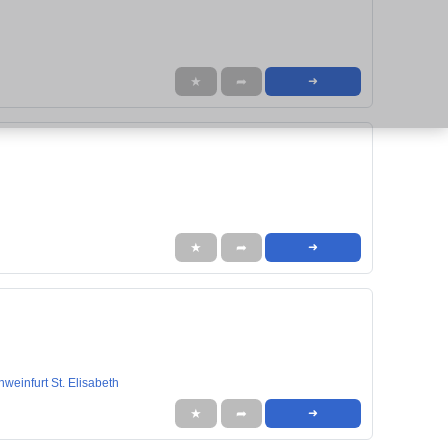
★
➦
➜
★
➦
➜
einfurt St. Elisabeth
★
➦
➜