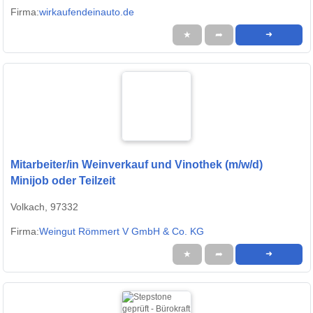
Firma:
wirkaufendeinauto.de
★
➦
➜
Mitarbeiter/in Weinverkauf und Vinothek (m/w/d)
Minijob oder Teilzeit
Volkach, 97332
Firma:
Weingut Römmert V GmbH & Co. KG
★
➦
➜