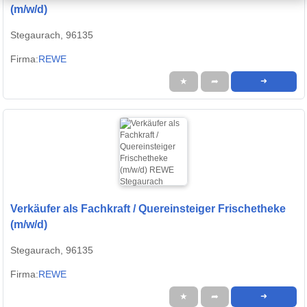
(m/w/d)
Stegaurach, 96135
Firma:
REWE
★
➦
➜
Verkäufer als Fachkraft / Quereinsteiger Frischetheke
(m/w/d)
Stegaurach, 96135
Firma:
REWE
★
➦
➜