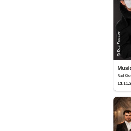
Music
Ente
Bad Kis
13.11.