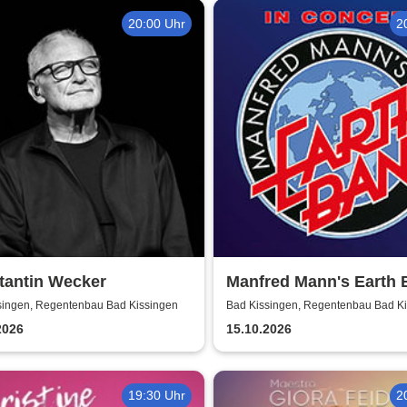
20:00 Uhr
2
tantin Wecker
Manfred Mann's Earth
singen, Regentenbau Bad Kissingen
Bad Kissingen, Regentenbau Bad K
2026
15.10.2026
19:30 Uhr
2