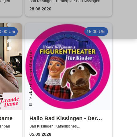
Fury Live Twenty Six
singen
Bad Kissingen, Turnierplatz Bad Kissingen
28.08.2026
0:00 Uhr
15:00 Uhr
 Dame
Hallo Bad Kissingen - Der
Kasper und seine Freunde
denbau
Bad Kissingen, Katholisches
Gemeindezentrum
kommen zu euch!
05.09.2026