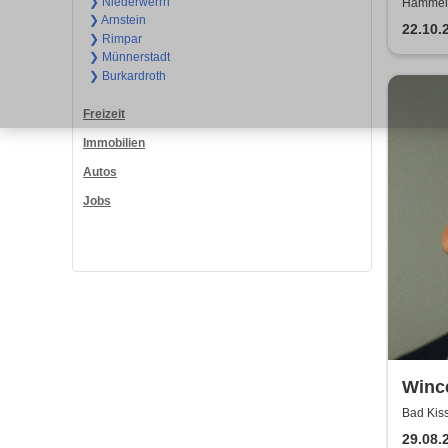
Freu
❯ Niederwerrn
Hammelb
❯ Arnstein
frabe
22.10.
❯ Rimpar
❯ Münnerstadt
❯ Burkardroth
Freizeit
Immobilien
Autos
Jobs
Winc
Bad Kiss
29.08.