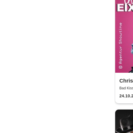
Chris
Kontr
Bad Kiss
24.10.