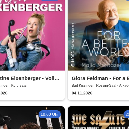
tine Eixenberger - Volle
Giora Feidman - For a 
olle
World
ingen, Kurtheater
Bad Kissingen, Rossini-Saal - Arka
2026
04.11.2026
19:00 Uhr
2