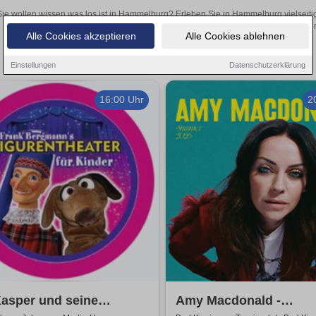
Sie wollen wissen was los ist in Hammelburg? Erleben Sie in Hammelburg vielseiti
Theateraufführungen oder aufregende Veranstaltungen in Hammelburg –
Alle Cookies akzeptieren
Alle Cookies ablehnen
Einstellungen
Datenschutzerklärung
16:00 Uhr
2
asper und seine
Amy Macdonald -