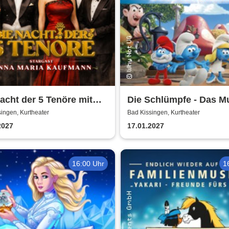
acht der 5 Tenöre mit
Die Schlümpfe - Das M
 Maria Kaufmann
ingen, Kurtheater
Bad Kissingen, Kurtheater
2027
17.01.2027
16:00 Uhr
1