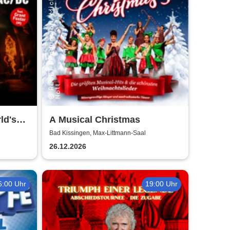
ld's
A Musical Christmas
DC
Bad Kissingen, Max-Littmann-Saal
26.12.2026
6:00 Uhr
19:00 Uhr