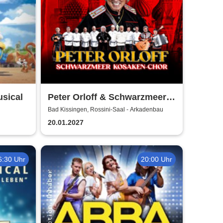
usical
Peter Orloff & Schwarzmeer
Kosaken Chor - Die
Bad Kissingen, Rossini-Saal - Arkadenbau
Abschiedstournee - Die
20.01.2027
Zugabe
6:30 Uhr
20:00 Uhr