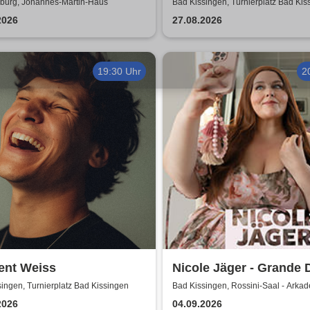
nde kommen zu euch!
Sommershows 2026
urg, Johannes-Martin-Haus
Bad Kissingen, Turnierplatz Bad Kis
-figurentheater
2026
27.08.2026
19:30 Uhr
2
ent Weiss
Nicole Jäger - Grande
ingen, Turnierplatz Bad Kissingen
Bad Kissingen, Rossini-Saal - Arka
2026
04.09.2026