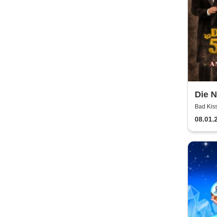
Die N
Anna
Bad Kiss
08.01.