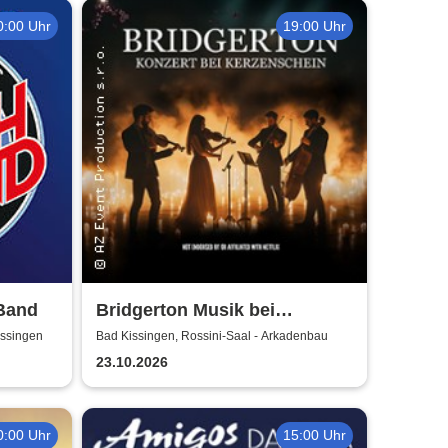
0:00 Uhr
19:00 Uhr
 Band
Bridgerton Musik bei
Kerzenschein
issingen
Bad Kissingen, Rossini-Saal - Arkadenbau
23.10.2026
0:00 Uhr
15:00 Uhr