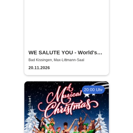
WE SALUTE YOU - World's
biggest Tribute to AC/DC
Bad Kissingen, Max-Littmann-Saal
20.11.2026
20:00 Uhr