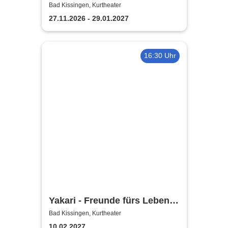
Theater Liberi
Bad Kissingen, Kurtheater
27.11.2026 - 29.01.2027
16:30 Uhr
Yakari - Freunde fürs Leben -
Das Musical für die ganze
Bad Kissingen, Kurtheater
Familie
10.02.2027