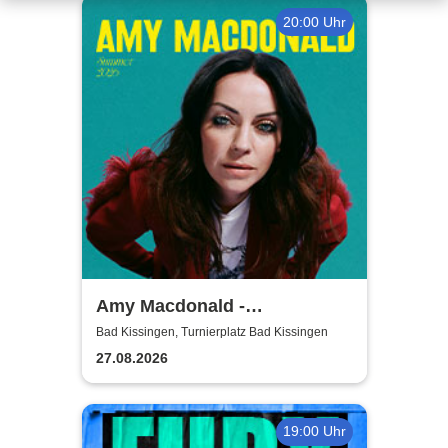
20:00 Uhr
Amy Macdonald -
Sommershows 2026
Bad Kissingen, Turnierplatz Bad Kissingen
27.08.2026
19:00 Uhr