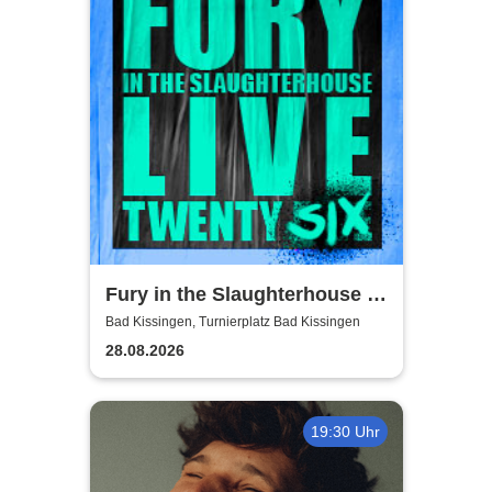
Fury in the Slaughterhouse -
Fury Live Twenty Six
Bad Kissingen, Turnierplatz Bad Kissingen
28.08.2026
19:30 Uhr