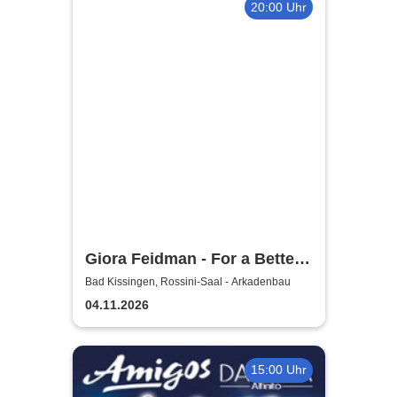
20:00 Uhr
Giora Feidman - For a Better
World
Bad Kissingen, Rossini-Saal - Arkadenbau
04.11.2026
15:00 Uhr