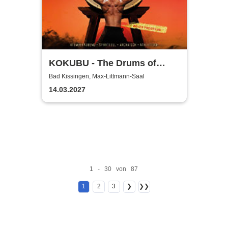
KOKUBU - The Drums of
Japan - "INFINITY"-Tour
Bad Kissingen, Max-Littmann-Saal
2026/2027
14.03.2027
1 - 30 von 87
1
2
3
❯
❯❯