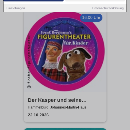
Einstellungen
Datenschutzerklärung
16:00 Uhr
Der Kasper und seine
Freunde kommen zu euch!
Hammelburg, Johannes-Martin-Haus
frabe-figurentheater
22.10.2026