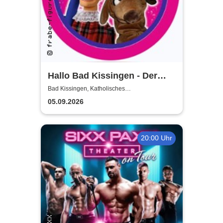
Hallo Bad Kissingen - Der
Kasper und seine Freunde
Bad Kissingen, Katholisches
Gemeindezentrum
kommen zu euch!
05.09.2026
20:00 Uhr