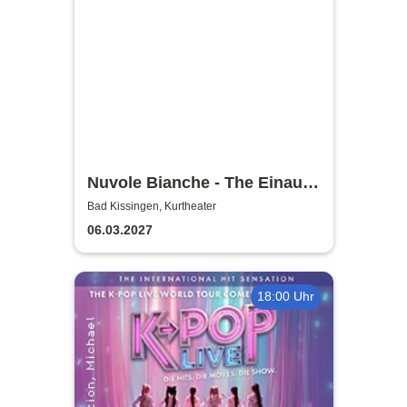
Nuvole Bianche - The Einaudi
Experience - Original Tribute
Bad Kissingen, Kurtheater
from Italy
06.03.2027
18:00 Uhr