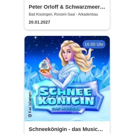
Peter Orloff & Schwarzmeer
Kosaken Chor - Die
Bad Kissingen, Rossini-Saal - Arkadenbau
Abschiedstournee - Die
20.01.2027
Zugabe
16:00 Uhr
Schneekönigin - das Musical |