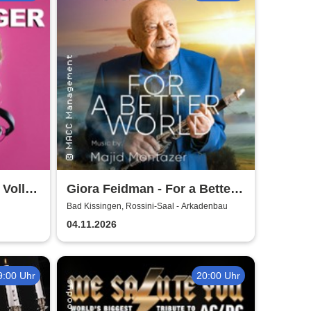
 Volle
Giora Feidman - For a Better
World
Bad Kissingen, Rossini-Saal - Arkadenbau
04.11.2026
9:00 Uhr
20:00 Uhr