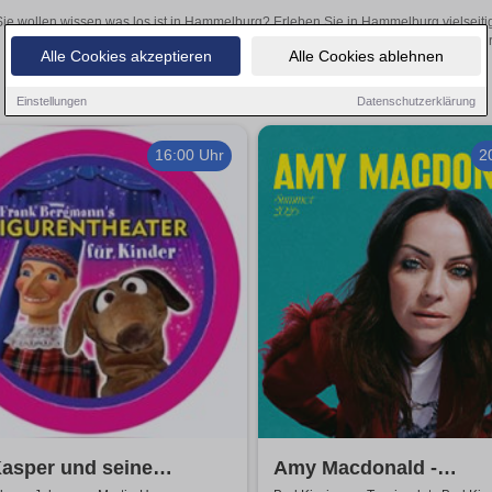
Sie wollen wissen was los ist in Hammelburg? Erleben Sie in Hammelburg vielseiti
Theateraufführungen oder aufregende Veranstaltungen in Hammelburg –
Alle Cookies akzeptieren
Alle Cookies ablehnen
Einstellungen
Datenschutzerklärung
16:00 Uhr
2
asper und seine
Amy Macdonald -