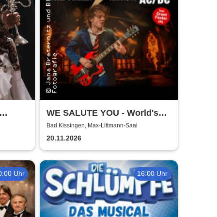
WE SALUTE YOU - World's
biggest Tribute to AC/DC
Bad Kissingen, Max-Littmann-Saal
20.11.2026
0:00 Uhr
16:00 Uhr