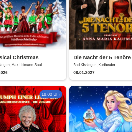
sical Christmas
Die Nacht der 5 Tenöre
Anna Maria Kaufmann
singen, Max-Littmann-Saal
Bad Kissingen, Kurtheater
2026
08.01.2027
19:00 Uhr
1