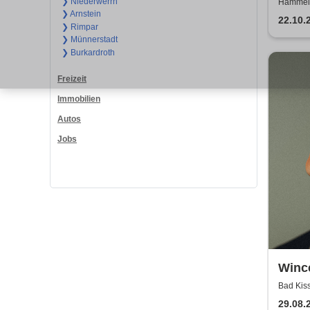
Freu
❯ Niederwerrn
Hammelb
❯ Arnstein
frabe
22.10.
❯ Rimpar
❯ Münnerstadt
❯ Burkardroth
Freizeit
Immobilien
Autos
Jobs
Winc
Bad Kiss
29.08.