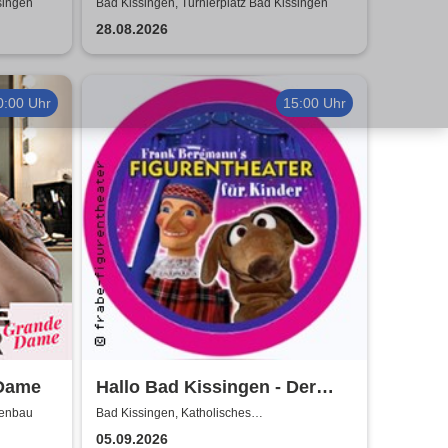
Fury Live Twenty Six
singen
Bad Kissingen, Turnierplatz Bad Kissingen
28.08.2026
0:00 Uhr
15:00 Uhr
 Dame
Hallo Bad Kissingen - Der
Kasper und seine Freunde
denbau
Bad Kissingen, Katholisches
Gemeindezentrum
kommen zu euch!
05.09.2026