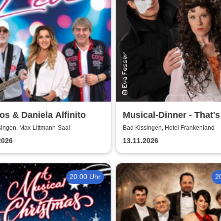
s & Daniela Alfinito
Musical-Dinner - That's
Entertainment
singen, Max-Littmann-Saal
Bad Kissingen, Hotel Frankenland
2026
13.11.2026
20:00 Uhr
2