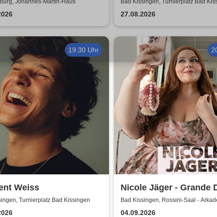
nde kommen zu euch!
Sommershows 2026
urg, Johannes-Martin-Haus
Bad Kissingen, Turnierplatz Bad Kis
-figurentheater
2026
27.08.2026
19:30 Uhr
2
ent Weiss
Nicole Jäger - Grande
ingen, Turnierplatz Bad Kissingen
Bad Kissingen, Rossini-Saal - Arka
2026
04.09.2026