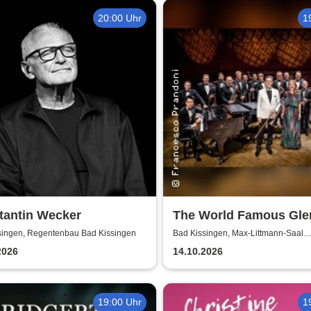
20:00 Uhr
1
tantin Wecker
The World Famous Gle
Miller Orchestra
singen, Regentenbau Bad Kissingen
Bad Kissingen, Max-Littmann-Saal
(Regentenbau)
2026
14.10.2026
19:00 Uhr
1