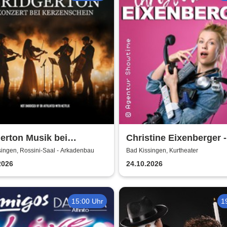
erton Musik bei
Christine Eixenberger -
enschein
Kontrolle
singen, Rossini-Saal - Arkadenbau
Bad Kissingen, Kurtheater
2026
24.10.2026
15:00 Uhr
1