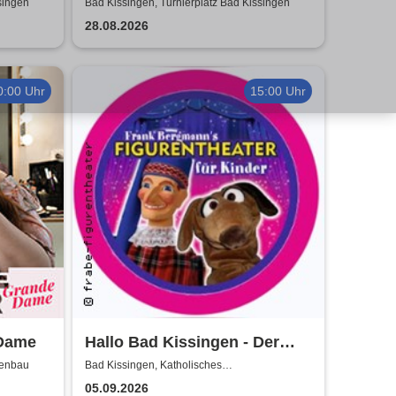
Fury Live Twenty Six
singen
Bad Kissingen, Turnierplatz Bad Kissingen
28.08.2026
0:00 Uhr
15:00 Uhr
 Dame
Hallo Bad Kissingen - Der
Kasper und seine Freunde
denbau
Bad Kissingen, Katholisches
Gemeindezentrum
kommen zu euch!
05.09.2026