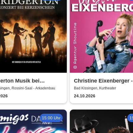
erton Musik bei
Christine Eixenberger -
enschein
Kontrolle
singen, Rossini-Saal - Arkadenbau
Bad Kissingen, Kurtheater
2026
24.10.2026
15:00 Uhr
1