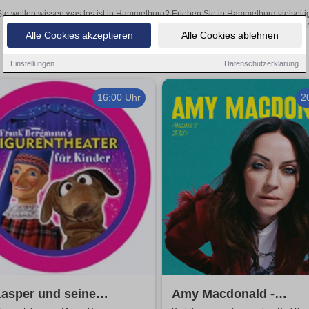
Sie wollen wissen was los ist in Hammelburg? Erleben Sie in Hammelburg vielseiti
Theateraufführungen oder aufregende Veranstaltungen in Hammelburg –
Alle Cookies akzeptieren
Alle Cookies ablehnen
Einstellungen
Datenschutzerklärung
16:00 Uhr
2
asper und seine
Amy Macdonald -