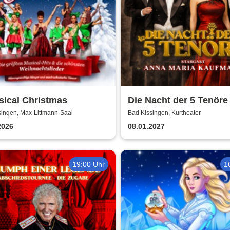
sical Christmas
Die Nacht der 5 Tenöre
Anna Maria Kaufmann
singen, Max-Littmann-Saal
Bad Kissingen, Kurtheater
2026
08.01.2027
19:00 Uhr
1