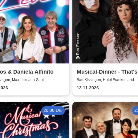
s & Daniela Alfinito
Musical-Dinner - That's
Entertainment
singen, Max-Littmann-Saal
Bad Kissingen, Hotel Frankenland
2026
13.11.2026
20:00 Uhr
2