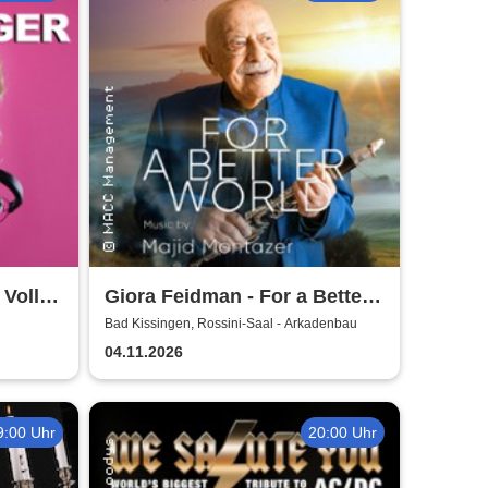
 Volle
Giora Feidman - For a Better
World
Bad Kissingen, Rossini-Saal - Arkadenbau
04.11.2026
9:00 Uhr
20:00 Uhr