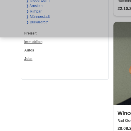
Freu
❯ Niederwerrn
Hammelb
❯ Arnstein
frabe
22.10.
❯ Rimpar
❯ Münnerstadt
❯ Burkardroth
Freizeit
Immobilien
Autos
Jobs
Winc
Bad Kiss
29.08.