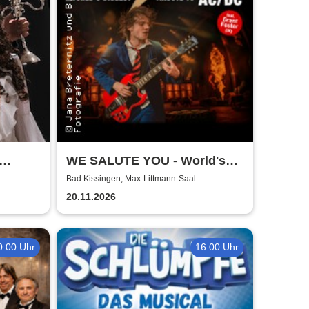
WE SALUTE YOU - World's
biggest Tribute to AC/DC
Bad Kissingen, Max-Littmann-Saal
20.11.2026
0:00 Uhr
16:00 Uhr