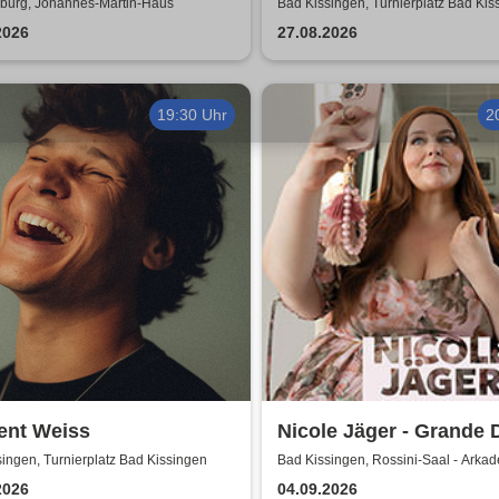
nde kommen zu euch!
Sommershows 2026
urg, Johannes-Martin-Haus
Bad Kissingen, Turnierplatz Bad Kis
-figurentheater
2026
27.08.2026
19:30 Uhr
2
ent Weiss
Nicole Jäger - Grande
ingen, Turnierplatz Bad Kissingen
Bad Kissingen, Rossini-Saal - Arka
2026
04.09.2026