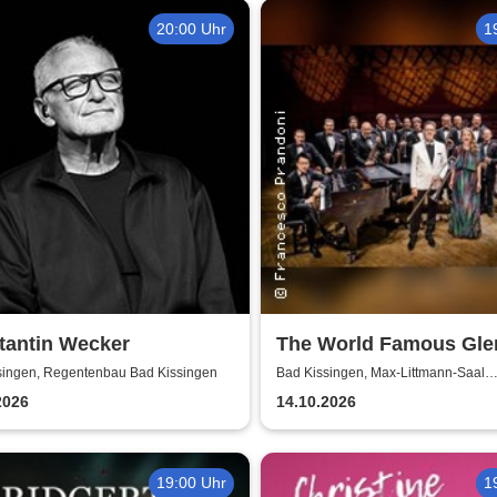
20:00 Uhr
1
tantin Wecker
The World Famous Gle
Miller Orchestra
singen, Regentenbau Bad Kissingen
Bad Kissingen, Max-Littmann-Saal
(Regentenbau)
2026
14.10.2026
19:00 Uhr
1