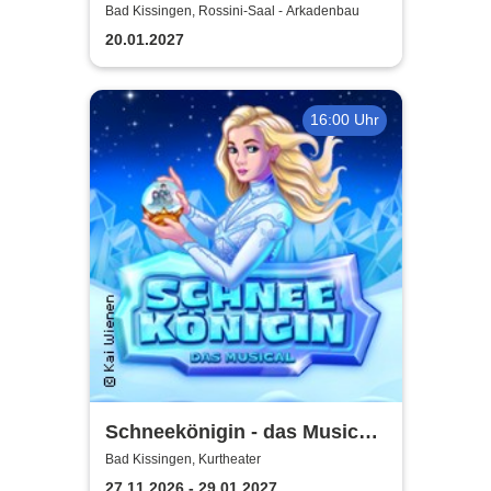
Kosaken Chor - Die
Bad Kissingen, Rossini-Saal - Arkadenbau
Abschiedstournee - Die
20.01.2027
Zugabe
16:00 Uhr
Schneekönigin - das Musical |
Theater Liberi
Bad Kissingen, Kurtheater
27.11.2026 - 29.01.2027