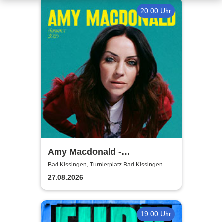
20:00 Uhr
Amy Macdonald -
Sommershows 2026
Bad Kissingen, Turnierplatz Bad Kissingen
27.08.2026
19:00 Uhr