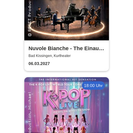
Nuvole Bianche - The Einaudi
Experience - Original Tribute
Bad Kissingen, Kurtheater
from Italy
06.03.2027
18:00 Uhr