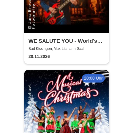
WE SALUTE YOU - World's
biggest Tribute to AC/DC
Bad Kissingen, Max-Littmann-Saal
20.11.2026
20:00 Uhr