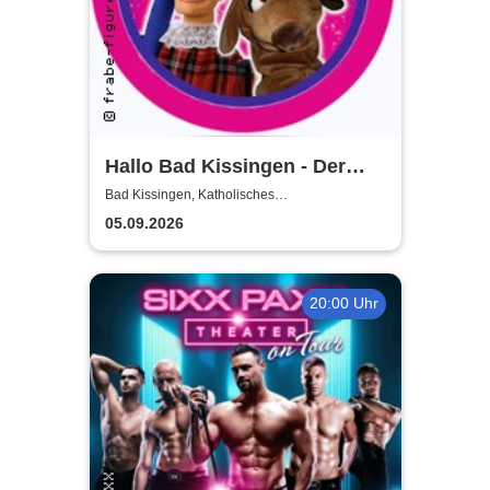
Hallo Bad Kissingen - Der
Kasper und seine Freunde
Bad Kissingen, Katholisches
Gemeindezentrum
kommen zu euch!
05.09.2026
20:00 Uhr