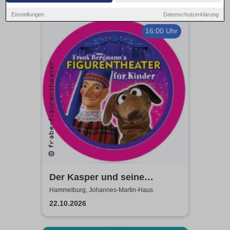
Einstellungen
Datenschutzerklärung
16:00 Uhr
Der Kasper und seine
Freunde kommen zu euch!
Hammelburg, Johannes-Martin-Haus
frabe-figurentheater
22.10.2026