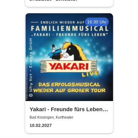
16:30 Uhr
Yakari - Freunde fürs Leben -
Das Musical für die ganze
Bad Kissingen, Kurtheater
Familie
10.02.2027