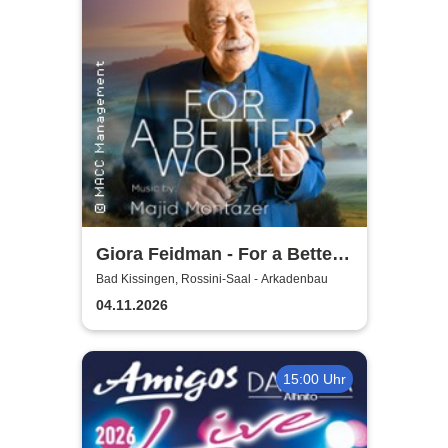
Giora Feidman - For a Better
World
Bad Kissingen, Rossini-Saal - Arkadenbau
04.11.2026
15:00 Uhr