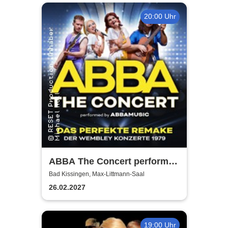
20:00 Uhr
ABBA The Concert performed
by ABBAMUSIC
Bad Kissingen, Max-Littmann-Saal
26.02.2027
19:00 Uhr