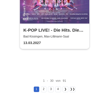
K-POP LIVE! - Die Hits. Die
Moves. Die Show.
Bad Kissingen, Max-Littmann-Saal
13.03.2027
1 - 30 von 91
1
2
3
4
❯
❯❯