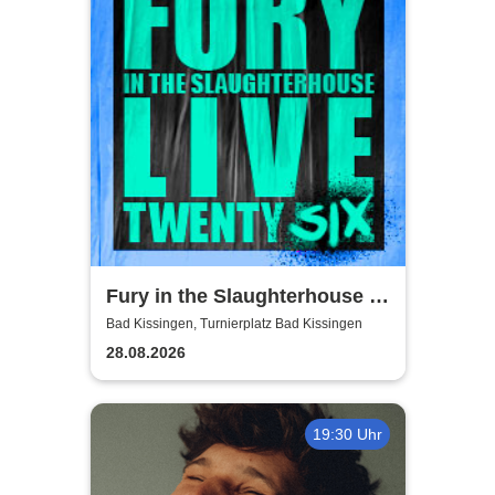
Fury in the Slaughterhouse -
Fury Live Twenty Six
Bad Kissingen, Turnierplatz Bad Kissingen
28.08.2026
19:30 Uhr